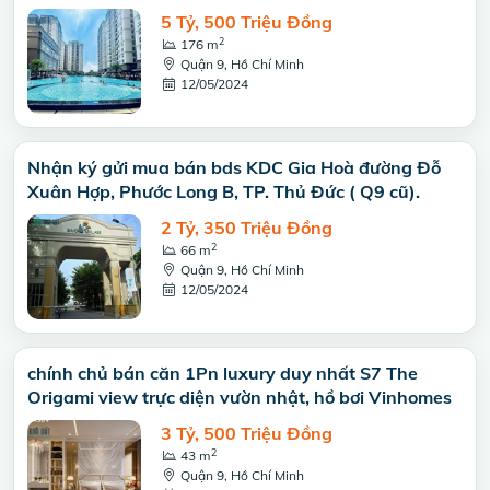
5 Tỷ, 500 Triệu Đồng
2
176 m
Quận 9, Hồ Chí Minh
12/05/2024
Nhận ký gửi mua bán bds KDC Gia Hoà đường Đỗ
Xuân Hợp, Phước Long B, TP. Thủ Đức ( Q9 cũ).
2 Tỷ, 350 Triệu Đồng
2
66 m
Quận 9, Hồ Chí Minh
12/05/2024
chính chủ bán căn 1Pn luxury duy nhất S7 The
Origami view trực diện vườn nhật, hồ bơi Vinhomes
3 Tỷ, 500 Triệu Đồng
2
43 m
Quận 9, Hồ Chí Minh