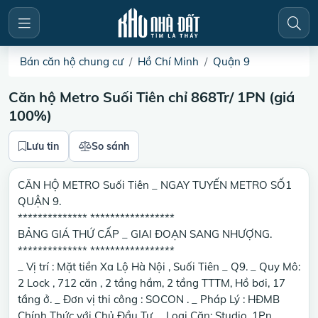
Bán căn hộ chung cư
Hồ Chí Minh
Quận 9
Căn hộ Metro Suối Tiên chỉ 868Tr/ 1PN (giá
100%)
Lưu tin
So sánh
CĂN HỘ METRO Suối Tiên _ NGAY TUYẾN METRO SỐ1
QUẬN 9.
************** *****************
BẢNG GIÁ THỨ CẤP _ GIAI ĐOẠN SANG NHƯỢNG.
************** *****************
_ Vị trí : Mặt tiền Xa Lộ Hà Nội , Suối Tiên _ Q9. _ Quy Mô:
2 Lock , 712 căn , 2 tầng hầm, 2 tầng TTTM, Hồ bơi, 17
tầng ở. _ Đơn vị thi công : SOCON . _ Pháp Lý : HĐMB
Chính Thức với Chủ Đầu Tư. _ Loại Căn: Studio, 1Pn,