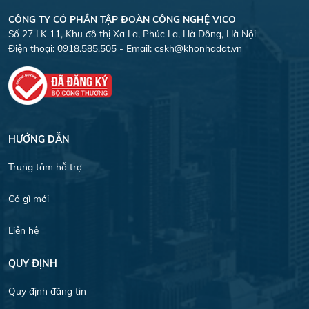
CÔNG TY CỎ PHẦN TẬP ĐOÀN CÔNG NGHỆ VICO
Số 27 LK 11, Khu đô thị Xa La, Phúc La, Hà Đông, Hà Nội
Điện thoại: 0918.585.505 - Email:
cskh@khonhadat.vn
HƯỚNG DẪN
Trung tâm hỗ trợ
Có gì mới
Liên hệ
QUY ĐỊNH
Quy định đăng tin