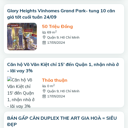
Glory Heights Vinhomes Grand Park- tung 10 căn
giá tốt cuối tuần 24/09
50 Triệu Đồng
2
69 m
Quận 9, Hồ Chí Minh
17/05/2024
Căn hộ Võ Văn Kiệt chỉ 15' đến Quận 1, nhận nhà ở
- lãi vay 3%
Thỏa thuận
2
0 m
Quận 9, Hồ Chí Minh
17/05/2024
BÁN GẤP CĂN DUPLEX THE ART GIA HOÀ = SIÊU
ĐẸP