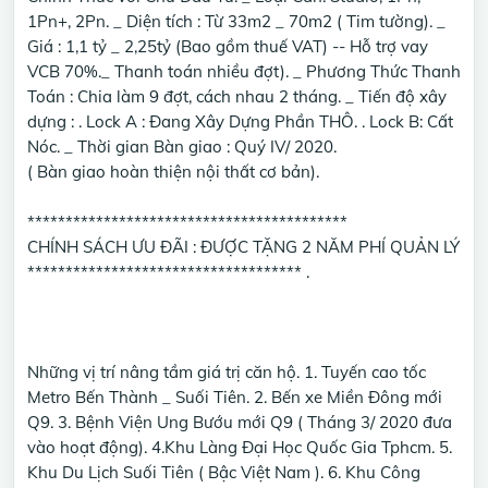
1Pn+, 2Pn. _ Diện tích : Từ 33m2 _ 70m2 ( Tim tường). _
Giá : 1,1 tỷ _ 2,25tỷ (Bao gồm thuế VAT) -- Hỗ trợ vay
VCB 70%._ Thanh toán nhiều đợt). _ Phương Thức Thanh
Toán : Chia làm 9 đợt, cách nhau 2 tháng. _ Tiến độ xây
dựng : . Lock A : Đang Xây Dựng Phần THÔ. . Lock B: Cất
Nóc. _ Thời gian Bàn giao : Quý IV/ 2020.
( Bàn giao hoàn thiện nội thất cơ bản).
******************************************
CHÍNH SÁCH ƯU ĐÃI : ĐƯỢC TẶNG 2 NĂM PHÍ QUẢN LÝ
************************************ .
Những vị trí nâng tầm giá trị căn hộ. 1. Tuyến cao tốc
Metro Bến Thành _ Suối Tiên. 2. Bến xe Miền Đông mới
Q9. 3. Bệnh Viện Ung Bướu mới Q9 ( Tháng 3/ 2020 đưa
vào hoạt động). 4.Khu Làng Đại Học Quốc Gia Tphcm. 5.
Khu Du Lịch Suối Tiên ( Bậc Việt Nam ). 6. Khu Công