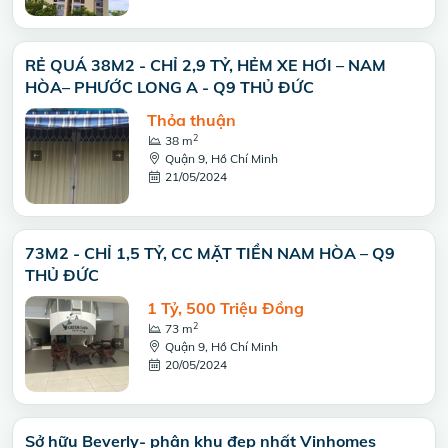
RẺ QUÁ 38M2 - CHỈ 2,9 TỶ, HẺM XE HƠI – NAM
HÒA– PHƯỚC LONG A - Q9 THỦ ĐỨC
Thỏa thuận
2
38 m
Quận 9, Hồ Chí Minh
21/05/2024
73M2 - CHỈ 1,5 TỶ, CC MẶT TIỀN NAM HÒA – Q9
THỦ ĐỨC
1 Tỷ, 500 Triệu Đồng
2
73 m
Quận 9, Hồ Chí Minh
20/05/2024
Sở hữu Beverly- phân khu đẹp nhất Vinhomes