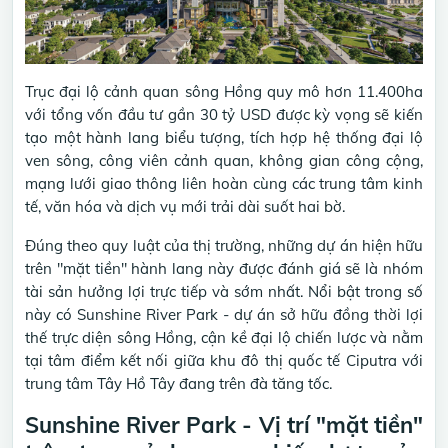
Trục đại lộ cảnh quan sông Hồng quy mô hơn 11.400ha
với tổng vốn đầu tư gần 30 tỷ USD được kỳ vọng sẽ kiến
tạo một hành lang biểu tượng, tích hợp hệ thống đại lộ
ven sông, công viên cảnh quan, không gian công cộng,
mạng lưới giao thông liên hoàn cùng các trung tâm kinh
tế, văn hóa và dịch vụ mới trải dài suốt hai bờ.
Đúng theo quy luật của thị trường, những dự án hiện hữu
trên "mặt tiền" hành lang này được đánh giá sẽ là nhóm
tài sản hưởng lợi trực tiếp và sớm nhất. Nổi bật trong số
này có Sunshine River Park - dự án sở hữu đồng thời lợi
thế trực diện sông Hồng, cận kề đại lộ chiến lược và nằm
tại tâm điểm kết nối giữa khu đô thị quốc tế Ciputra với
trung tâm Tây Hồ Tây đang trên đà tăng tốc.
Sunshine River Park - Vị trí "mặt tiền"