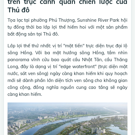
trên trục cảnh quan chiến lược của
Thủ đô
Tọa lạc tại phường Phú Thượng, Sunshine River Park hội
tụ đồng thời ba lớp lợi thế hiếm hoi với một sản phẩm
bất động sản tại Thủ đô.
Lớp lợi thế thứ nhất: vị trí "mặt tiền" trực diện trục đại lộ
sông Hồng. Với ba mặt hướng sông Hồng, tầm nhìn
panorama vĩnh cửu bao quát cầu Nhật Tân, cầu Thăng
Long, đây là dạng vị trí "edge waterfront" (trực diện mặt
nước, sát ven sông) ngày càng khan hiếm khi quy hoạch
mới sẽ dành phần lớn diện tích ven sông cho không gian
công cộng, đồng nghĩa nguồn cung cao tầng sẽ ngày
càng khan hiếm.