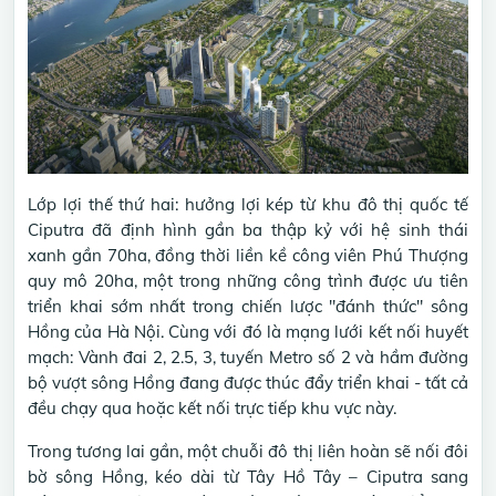
Lớp lợi thế thứ hai: hưởng lợi kép từ khu đô thị quốc tế
Ciputra đã định hình gần ba thập kỷ với hệ sinh thái
xanh gần 70ha, đồng thời liền kề công viên Phú Thượng
quy mô 20ha, một trong những công trình được ưu tiên
triển khai sớm nhất trong chiến lược "đánh thức" sông
Hồng của Hà Nội. Cùng với đó là mạng lưới kết nối huyết
mạch: Vành đai 2, 2.5, 3, tuyến Metro số 2 và hầm đường
bộ vượt sông Hồng đang được thúc đẩy triển khai - tất cả
đều chạy qua hoặc kết nối trực tiếp khu vực này.
Trong tương lai gần, một chuỗi đô thị liên hoàn sẽ nối đôi
bờ sông Hồng, kéo dài từ Tây Hồ Tây – Ciputra sang