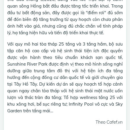
quan sông Hồng bắt đầu được tăng tốc triển khai. Trong
đầu tư bất động sản, đây được gọi là "điểm rơi" đủ sớm
để đón biên độ tăng trưởng từ quy hoạch còn chưa phản
ánh hết vào giá, nhưng cũng đủ chắc chắn về tính pháp
lý, hạ tầng hiện hữu và tiến độ triển khai thực tế.
Với quy mô hai tòa tháp 25 tầng và 3 tầng hầm, bộ sưu
tập căn hộ cao cấp và hệ sinh thái tiện ích đặc quyền
được vận hành theo tiêu chuẩn khách sạn quốc tế,
Sunshine River Park được định vị theo mô hình sống nghỉ
dưỡng giữa trung tâm đô thị với hệ tiện ích đa tầng
hướng đến cộng đồng cư dân quốc tế và giới chuyên gia
tại Tây Hồ Tây. Dự kiến dự án sẽ quy hoạch tổ hợp cảnh
quan ngay chân tòa tháp với hệ sinh thái mặt nước uốn
lượn và thác tràn đa tầng; Tổ hợp wellness tầng 25 với
khu xông hơi, bể sục riêng tư; Infinity Pool vô cực và Sky
Garden trên tầng mái…
Theo Cafef.vn