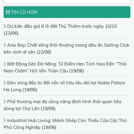
TIN CŨ HƠN
Dự kiến đấu giá 8 lô đất Thủ Thiêm trước ngày 10/10
(23/06)
Aria Bay: Chất sống thời thượng mang dấu ấn Sailing Club
bên vịnh di sản
(22/06)
Bất Động Sản Đà Nẵng: Từ Điểm Hẹn Tinh Hoa Đến “Thỏi
Nam Châm” Hút Vốn Toàn Cầu
(19/06)
Đón sóng đầu tư đất nền sở hữu lâu dài tại Noble Palace
Ha Long
(19/06)
Phố thương mại đa công năng định hình thói quen tiêu
dùng tại Chợ Lớn
(19/06)
Industrial Hub Living: Mảnh Ghép Còn Thiếu Của Các Thủ
Phủ Công Nghiệp
(19/06)