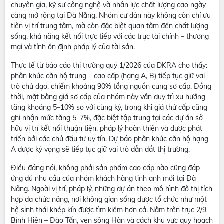
chuyên gia, kỹ sư công nghệ và nhân lực chất lượng cao ngày
càng mở rộng tại Đà Nẵng. Nhóm cư dân này không còn chỉ ưu
tiên vị trí trung tâm, mà còn đặc biệt quan tâm đến chất lượng
sống, khả năng kết nối trực tiếp với các trục tài chính – thương
mại và tính ổn định pháp lý của tài sản.
Thực tế từ báo cáo thị trường quý 1/2026 của DKRA cho thấy:
phân khúc căn hộ trung – cao cấp (hạng A, B) tiếp tục giữ vai
trò chủ đạo, chiếm khoảng 90% tổng nguồn cung sơ cấp. Đồng
thời, mặt bằng giá sơ cấp của nhóm này vẫn duy trì xu hướng
tăng khoảng 5–10% so với cùng kỳ, trong khi giá thứ cấp cũng
ghi nhận mức tăng 5–7%, đặc biệt tập trung tại các dự án sở
hữu vị trí kết nối thuận tiện, pháp lý hoàn thiện và được phát
triển bởi các chủ đầu tư uy tín. Dự báo phân khúc căn hộ hạng
A được kỳ vọng sẽ tiếp tục giữ vai trò dẫn dắt thị trường.
Điều đáng nói, không phải sản phẩm cao cấp nào cũng đáp
ứng đủ nhu cầu của nhóm khách hàng tinh anh mới tại Đà
Nẵng. Ngoài vị trí, pháp lý, những dự án theo mô hình đô thị tích
hợp đa chức năng, nơi không gian sống được tổ chức như một
hệ sinh thái khép kín được tìm kiếm hơn cả. Nằm trên trục 2/9 –
Bình Hiên – Đào Tấn, ven sông Hàn và cách khu vực quy hoạch