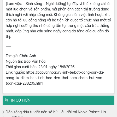
(Làm việc – Sinh sống – Nghỉ dưỡng) tại đây vì thế không chỉ là
một lựa chọn về sản phẩm, mà phản ánh cách thị trường đang
thích nghi với nhịp sống mới. Không gian làm việc linh hoạt, khu
căn hộ tối ưu công năng và hệ tiện ích được tổ chức như một tổ
hợp nghỉ dưỡng thu nhỏ cùng tồn tại trong một cấu trúc thống
nhất, đáp ứng nhu cầu sống ngày càng đa tầng của cư dân đô
thị.
—–
Tác giả: Châu Anh
Nguồn tin: Báo Văn hóa
Thời gian xuất bản: 23:01 ngày 18/6/2026
Link nguồn: https://baovanhoa.vn/kinh-te/bat-dong-san-da-
nang-tu-diem-hen-tinh-hoa-den-thoi-nam-cham-hut-von-
toan-cau-238205.html
TIN CŨ HƠN
Đón sóng đầu tư đất nền sở hữu lâu dài tại Noble Palace Ha