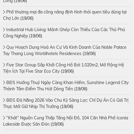
Long
(19/06)
Phố thương mại đa công năng định hình thói quen tiêu dùng tại
Chợ Lớn
(19/06)
Industrial Hub Living: Mảnh Ghép Còn Thiếu Của Các Thủ Phủ
Công Nghiệp
(19/06)
Quy Hoạch Dung Hoà An Cư Và Kinh Doanh Của Noble Palace
Tay Thang Long Worldhotels Residences
(19/06)
Five Star Group Sắp Khởi Công Hồ Bơi 1.020m2, Mở Rộng Hệ
Tiện Ích Tại Five Star Eco City
(19/06)
BĐS Hướng Thuỷ Ngày Càng Khan Hiếm, Sunshine Legend City
Thành Tâm Điểm Thu Hút Dòng Tiền
(19/06)
BĐS Đà Nẵng 2026 Vào Chu Kỳ Sàng Lọc: Chỉ Dự Án Có Giá Trị
Thực Mới Giữ Nhịp Thị Trường
(19/06)
“Khát” Nguồn Cung Thấp Tầng Nội Đô, 104 Căn Nhà Phố Iconia
Lakeside Được Săn Đón
(19/06)