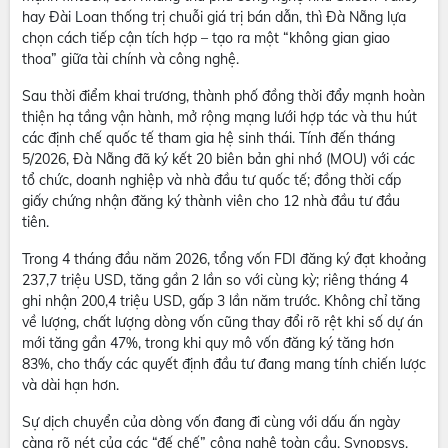
hay Đài Loan thống trị chuỗi giá trị bán dẫn, thì Đà Nẵng lựa
chọn cách tiếp cận tích hợp – tạo ra một “không gian giao
thoa” giữa tài chính và công nghệ.
Sau thời điểm khai trương, thành phố đồng thời đẩy mạnh hoàn
thiện hạ tầng vận hành, mở rộng mạng lưới hợp tác và thu hút
các định chế quốc tế tham gia hệ sinh thái. Tính đến tháng
5/2026, Đà Nẵng đã ký kết 20 biên bản ghi nhớ (MOU) với các
tổ chức, doanh nghiệp và nhà đầu tư quốc tế; đồng thời cấp
giấy chứng nhận đăng ký thành viên cho 12 nhà đầu tư đầu
tiên.
Trong 4 tháng đầu năm 2026, tổng vốn FDI đăng ký đạt khoảng
237,7 triệu USD, tăng gần 2 lần so với cùng kỳ; riêng tháng 4
ghi nhận 200,4 triệu USD, gấp 3 lần năm trước. Không chỉ tăng
về lượng, chất lượng dòng vốn cũng thay đổi rõ rệt khi số dự án
mới tăng gần 47%, trong khi quy mô vốn đăng ký tăng hơn
83%, cho thấy các quyết định đầu tư đang mang tính chiến lược
và dài hạn hơn.
Sự dịch chuyển của dòng vốn đang đi cùng với dấu ấn ngày
càng rõ nét của các “đế chế” công nghệ toàn cầu. Synopsys,