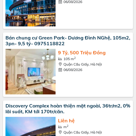
06/08/2026
Bán chung cư Green Park- Dương Đình NGhệ, 105m2,
3pn- 9,5 tỷ- 0975118822
9 Tỷ, 500 Triệu Đồng
2
105 m
Quận Cầu Giấy, Hà Nội
06/08/2026
Discovery Complex hoàn thiện mặt ngoài, 36tr/m2, 0%
lãi suất, KM tới 170tr/căn.
Liên hệ
2
m
Quận Cầu Giấy, Hà Nội