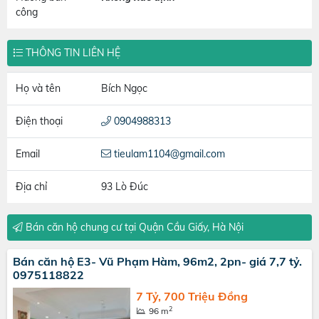
công
THÔNG TIN LIÊN HỆ
Họ và tên
Bích Ngọc
Điện thoại
0904988313
Email
tieulam1104@gmail.com
Địa chỉ
93 Lò Đúc
Bán căn hộ chung cư tại Quận Cầu Giấy, Hà Nội
Bán căn hộ E3- Vũ Phạm Hàm, 96m2, 2pn- giá 7,7 tỷ.
0975118822
7 Tỷ, 700 Triệu Đồng
2
96 m