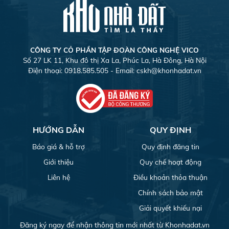
CÔNG TY CỎ PHẦN TẬP ĐOÀN CÔNG NGHỆ VICO
Số 27 LK 11, Khu đô thị Xa La, Phúc La, Hà Đông, Hà Nội
Điện thoại: 0918.585.505 - Email:
cskh@khonhadat.vn
HƯỚNG DẪN
QUY ĐỊNH
Báo giá & hỗ trợ
Quy định đăng tin
Giới thiệu
Quy chế hoạt động
Liên hệ
Điều khoản thỏa thuận
Chính sách bảo mật
Giải quyết khiếu nại
Đăng ký ngay để nhận thông tin mới nhất từ Khonhadat.vn