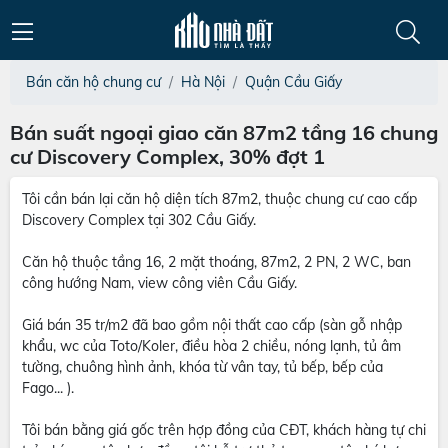
Bán căn hộ chung cư
Hà Nội
Quận Cầu Giấy
Bán suất ngoại giao căn 87m2 tầng 16 chung
cư Discovery Complex, 30% đợt 1
Tôi cần bán lại căn hộ diện tích 87m2, thuộc chung cư cao cấp
Discovery Complex tại 302 Cầu Giấy.
Căn hộ thuộc tầng 16, 2 mặt thoáng, 87m2, 2 PN, 2 WC, ban
công hướng Nam, view công viên Cầu Giấy.
Giá bán 35 tr/m2 đã bao gồm nội thất cao cấp (sàn gỗ nhập
khẩu, wc của Toto/Koler, điều hòa 2 chiều, nóng lạnh, tủ âm
tường, chuông hình ảnh, khóa từ vân tay, tủ bếp, bếp của
Fago... ).
Tôi bán bằng giá gốc trên hợp đồng của CĐT, khách hàng tự chi