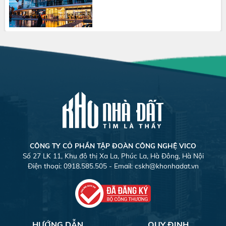
CÔNG TY CỎ PHẦN TẬP ĐOÀN CÔNG NGHỆ VICO
Số 27 LK 11, Khu đô thị Xa La, Phúc La, Hà Đông, Hà Nội
Điện thoại: 0918.585.505 - Email:
cskh@khonhadat.vn
HƯỚNG DẪN
QUY ĐỊNH