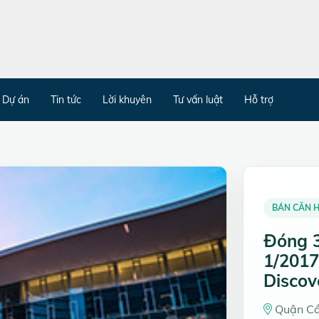
Dự án
Tin tức
Lời khuyên
Tư vấn luật
Hỗ trợ
BÁN CĂN 
Đóng 3
1/2017
Discov
Quận Cầ