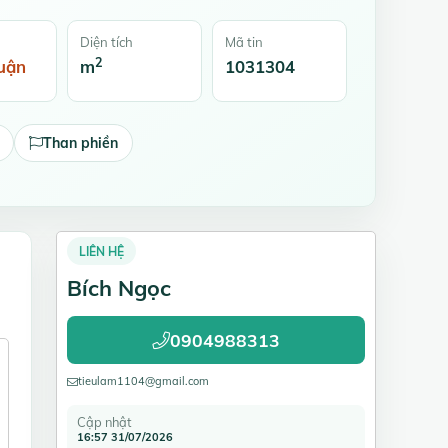
Diện tích
Mã tin
2
uận
m
1031304
Than phiền
LIÊN HỆ
Bích Ngọc
0904988313
tieulam1104@gmail.com
Cập nhật
16:57 31/07/2026