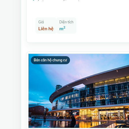
Giá
Diện tích
2
Liên hệ
m
Bán căn hộ chung cư