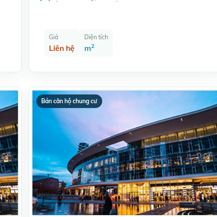
Giá
Diện tích
2
Liên hệ
m
Bán căn hộ chung cư