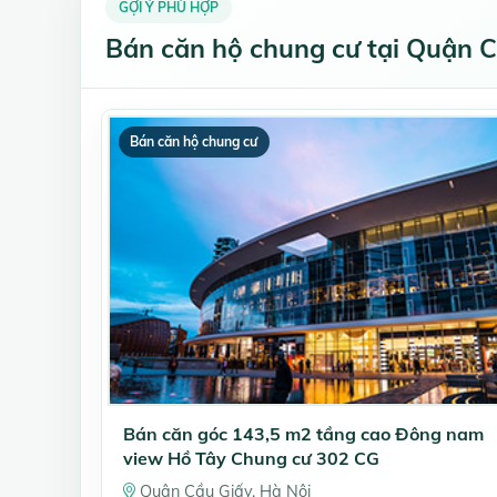
GỢI Ý PHÙ HỢP
Bán căn hộ chung cư tại Quận C
Bán căn hộ chung cư
Bán căn góc 143,5 m2 tầng cao Đông nam
view Hồ Tây Chung cư 302 CG
Quận Cầu Giấy, Hà Nội