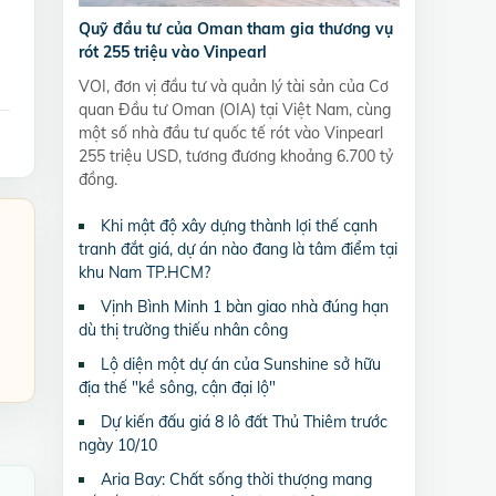
Quỹ đầu tư của Oman tham gia thương vụ
rót 255 triệu vào Vinpearl
VOI, đơn vị đầu tư và quản lý tài sản của Cơ
quan Đầu tư Oman (OIA) tại Việt Nam, cùng
một số nhà đầu tư quốc tế rót vào Vinpearl
255 triệu USD, tương đương khoảng 6.700 tỷ
đồng.
Khi mật độ xây dựng thành lợi thế cạnh
tranh đắt giá, dự án nào đang là tâm điểm tại
khu Nam TP.HCM?
Vịnh Bình Minh 1 bàn giao nhà đúng hạn
dù thị trường thiếu nhân công
Lộ diện một dự án của Sunshine sở hữu
địa thế "kề sông, cận đại lộ"
Dự kiến đấu giá 8 lô đất Thủ Thiêm trước
ngày 10/10
Aria Bay: Chất sống thời thượng mang