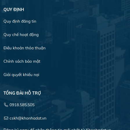
QUY ĐỊNH
Quy định đăng tin
Quy chế hoạt động
Điều khoản thỏa thuận
Chính sách bảo mật
Giải quyết khiếu nại
TỔNG ĐÀI HỖ TRỢ
0918.585.505
cskh@khonhadat.vn
Đăng ký ngay để nhận thông tin mới nhất từ Khonhadat.vn