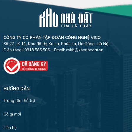
CÔNG TY CỎ PHẦN TẬP ĐOÀN CÔNG NGHỆ VICO
Số 27 LK 11, Khu đô thị Xa La, Phúc La, Hà Đông, Hà Nội
Điện thoại: 0918.585.505 - Email:
cskh@khonhadat.vn
HƯỚNG DẪN
Trung tâm hỗ trợ
Có gì mới
Liên hệ