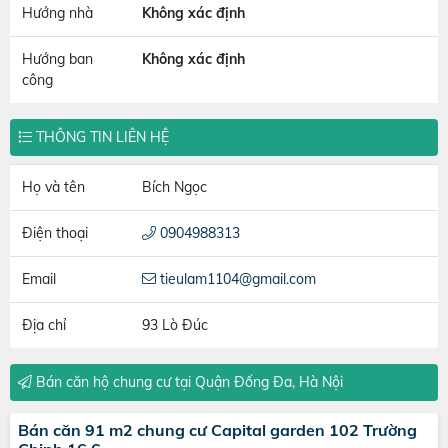
Hướng nhà
Không xác định
Hướng ban
Không xác định
công
THÔNG TIN LIÊN HỆ
Họ và tên
Bích Ngọc
Điện thoại
0904988313
Email
tieulam1104@gmail.com
Địa chỉ
93 Lò Đúc
Bán căn hộ chung cư tại Quận Đống Đa, Hà Nội
Bán căn 91 m2 chung cư Capital garden 102 Trường