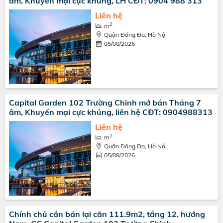
âm, Khuyến mại cực khủng, LH CĐT: 0904 988 313
Liên hệ
2
m
Quận Đống Đa, Hà Nội
05/08/2026
Capital Garden 102 Trường Chinh mở bán Tháng 7
âm, Khuyến mại cực khủng, liên hệ CĐT: 0904988313
Liên hệ
2
m
Quận Đống Đa, Hà Nội
05/08/2026
Chính chủ cần bán lại căn 111.9m2, tầng 12, hướng