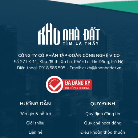
CÔNG TY CỎ PHẦN TẬP ĐOÀN CÔNG NGHỆ VICO
Số 27 LK 11, Khu đô thị Xa La, Phúc La, Hà Đông, Hà Nội
Điện thoại: 0918.585.505 - Email:
cskh@khonhadat.vn
HƯỚNG DẪN
QUY ĐỊNH
Báo giá & hỗ trợ
Quy định đăng tin
Giới thiệu
Quy chế hoạt động
Liên hệ
Điều khoản thỏa thuận