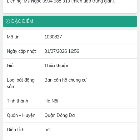
Liên hệ: Ms Ngọc 0904 988 313 (miễn tiếp trung gian).
ĐẶC ĐIỂM
Mã tin
1030827
Ngày cập nhật
31/07/2026 16:56
Giá
Thỏa thuận
Loại bất động
Bán căn hộ chung cư
sản
Tỉnh thành
Hà Nội
Quận - Huyện
Quận Đống Đa
Diện tích
m2