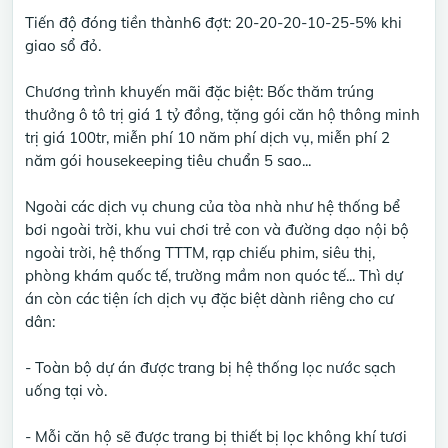
Tiến độ đóng tiền thành6 đợt: 20-20-20-10-25-5% khi
giao sổ đỏ.
Chương trình khuyến mãi đặc biệt: Bốc thăm trúng
thưởng ô tô trị giá 1 tỷ đồng, tặng gói căn hộ thông minh
trị giá 100tr, miễn phí 10 năm phí dịch vụ, miễn phí 2
năm gói housekeeping tiêu chuẩn 5 sao...
Ngoài các dịch vụ chung của tòa nhà như hệ thống bể
bơi ngoài trời, khu vui chơi trẻ con và đường dạo nội bộ
ngoài trời, hệ thống TTTM, rạp chiếu phim, siêu thị,
phòng khám quốc tế, trường mầm non quóc tế... Thì dự
án còn các tiện ích dịch vụ đặc biệt dành riêng cho cư
dân:
- Toàn bộ dự án được trang bị hệ thống lọc nước sạch
uống tại vò.
- Mỗi căn hộ sẽ được trang bị thiết bị lọc không khí tươi