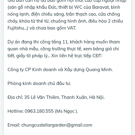
Giá bán căn hộ đã bao gồm nội thất cao cấp ngoại nhập
(sàn gỗ nhập khẩu Đức, thiết bị WC của Baravat, bình
nóng lạnh, điện chiếu sáng, trần thạch cao, cửa chống
cháy, khóa từ thẻ từ, chuông hình ảnh, điều hòa 2 chiều
Fujitshu...) và chưa bao gồm VAT.
Dự án đang thi công tầng 11, khách hàng muốn tham
quan nhà mẫu, công trường thực tế, xem bảng giá chi
tiết, giấy tờ pháp lý... Xin liên hệ trực tiếp CĐT:
Công ty CP Kinh doanh và Xây dựng Quang Minh.
Phòng kinh doanh chủ đầu tư.
Địa chỉ: 35 Lê Văn Thiêm, Thanh Xuân, Hà Nội.
Hotline: 0963.180.555 (Ms Ngọc ).
Email: chungcustellargarden@gmail.com