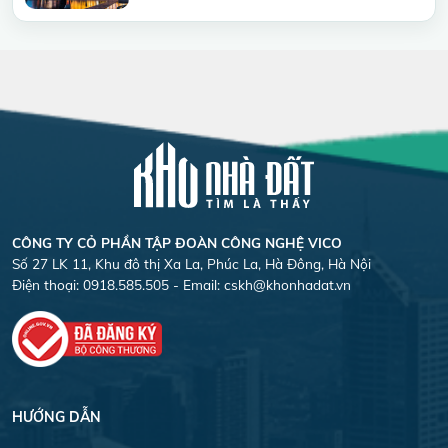
CÔNG TY CỎ PHẦN TẬP ĐOÀN CÔNG NGHỆ VICO
Số 27 LK 11, Khu đô thị Xa La, Phúc La, Hà Đông, Hà Nội
Điện thoại: 0918.585.505 - Email:
cskh@khonhadat.vn
HƯỚNG DẪN