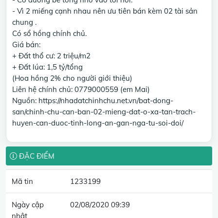
- Vì 2 miếng cạnh nhau nên ưu tiên bán kèm 02 tài sản
chung .
Có sổ hồng chính chủ.
Giá bán:
+ Đất thổ cư: 2 triệu/m2
+ Đất lúa: 1,5 tỷ/tổng
(Hoa hồng 2% cho người giới thiệu)
Liên hệ chính chủ: 0779000559 (em Mai)
Nguồn: https://nhadatchinhchu.net.vn/bat-dong-
san/chinh-chu-can-ban-02-mieng-dat-o-xa-tan-trach-
huyen-can-duoc-tinh-long-an-gan-nga-tu-soi-doi/
ĐẶC ĐIỂM
Mã tin
1233199
Ngày cập
02/08/2020 09:39
nhật