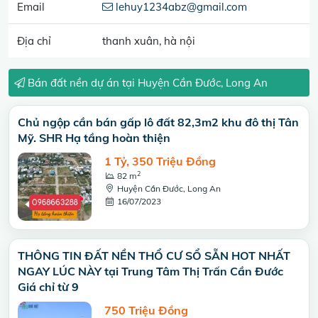
Email
lehuy1234abz@gmail.com
Địa chỉ
thanh xuân, hà nội
Bán đất nền dự án tại Huyện Cần Đước, Long An
Chủ ngộp cần bán gấp lô đất 82,3m2 khu đô thị Tân
Mỹ. SHR Hạ tầng hoàn thiện
1 Tỷ, 350 Triệu Đồng
2
82 m
Huyện Cần Đước, Long An
16/07/2023
THÔNG TIN ĐẤT NỀN THỔ CƯ SỔ SẴN HOT NHẤT
NGAY LÚC NÀY tại Trung Tâm Thị Trấn Cần Đước
Giá chỉ từ 9
750 Triệu Đồng