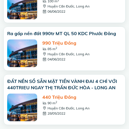
2
100 m
Huyện Cần Đước, Long An
06/06/2022
Ra gấp nền đất 990tr MT QL 50 KDC Phước Đông
990 Triệu Đồng
2
85 m
Huyện Cần Đước, Long An
04/06/2022
ĐẤT NỀN SỔ SẴN MẶT TIỀN VÀNH ĐAI 4 CHỈ VỚI
440TRIEU NGAY THỊ TRẤN ĐỨC HÒA - LONG AN
440 Triệu Đồng
2
90 m
Huyện Cần Đước, Long An
28/05/2022