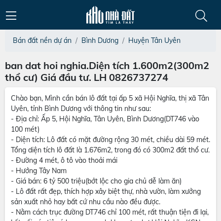
Bán đất nền dự án
Bình Dương
Huyện Tân Uyên
ban dat hoi nghia.Diện tích 1.600m2(300m2
thổ cư) Giá đầu tư. LH 0826737274
Chào bạn, Mình cần bán lô đất tại ấp 5 xã Hội Nghĩa, thị xã Tân
Uyên, tỉnh Bình Dương với thông tin như sau:
- Địa chỉ: Ấp 5, Hội Nghĩa, Tân Uyên, Bình Dương(DT746 vào
100 mét)
- Diện tích: Lô đất có mặt đường rộng 30 mét, chiều dài 59 mét.
Tổng diện tích lô đất là 1.676m2, trong đó có 300m2 đất thổ cư.
- Đường 4 mét, ô tô vào thoải mái
- Hướng Tây Nam
- Giá bán: 6 tỷ 500 triệu(bớt lộc cho gia chủ dễ làm ăn)
- Lô đất rất đẹp, thích hợp xây biệt thự, nhà vườn, làm xưởng
sản xuất nhỏ hay bất cứ nhu cầu nào đều được.
- Nằm cách trục đường DT746 chỉ 100 mét, rất thuận tiện đi lại,