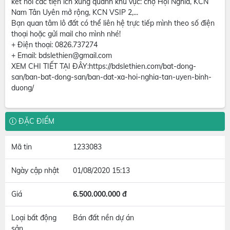
kết nối các tiện ích xung quanh khu vực: chợ Hội Nghĩa, KCN
Nam Tân Uyên mở rộng, KCN VSIP 2,...
Bạn quan tâm lô đất có thể liên hệ trực tiếp mình theo số điện
thoại hoặc gửi mail cho mình nhé!
+ Điện thoại: 0826.737274
+ Email: bdslethien@gmail.com
XEM CHI TIẾT TẠI ĐÂY:https://bdslethien.com/bat-dong-
san/ban-bat-dong-san/ban-dat-xa-hoi-nghia-tan-uyen-binh-
duong/
ĐẶC ĐIỂM
Mã tin
1233083
Ngày cập nhật
01/08/2020 15:13
Giá
6.500.000.000 đ
Loại bất động
Bán đất nền dự án
sản