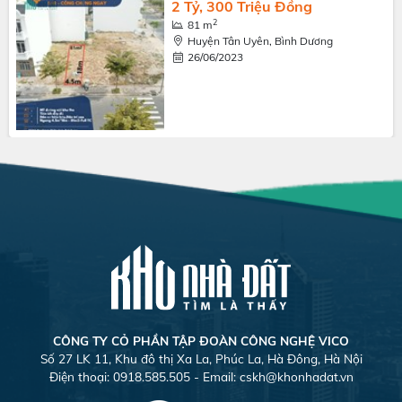
2 Tỷ, 300 Triệu Đồng
2
81 m
Huyện Tân Uyên, Bình Dương
26/06/2023
CÔNG TY CỎ PHẦN TẬP ĐOÀN CÔNG NGHỆ VICO
Số 27 LK 11, Khu đô thị Xa La, Phúc La, Hà Đông, Hà Nội
Điện thoại: 0918.585.505 - Email:
cskh@khonhadat.vn