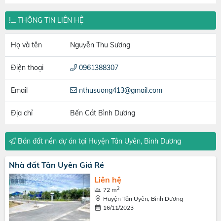
THÔNG TIN LIÊN HỆ
Họ và tên
Nguyễn Thu Sương
Điện thoại
0961388307
Email
nthusuong413@gmail.com
Địa chỉ
Bến Cát Bình Dương
Bán đất nền dự án tại Huyện Tân Uyên, Bình Dương
Nhà đất Tân Uyên Giá Rẻ
Liên hệ
2
72 m
Huyện Tân Uyên, Bình Dương
16/11/2023