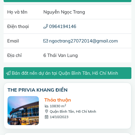
Họ và tên
Nguyễn Ngọc Trang
Điện thoại
0964194146
Email
ngoctrang27072014@gmail.com
Địa chỉ
6 Thái Van Lung
Bán đất nền dự án tại Quận Bình Tân, Hồ Chí Minh
THE PRIVIA KHANG ĐIỀN
Thỏa thuận
2
10830 m
Quận Bình Tân, Hồ Chí Minh
14/10/2023