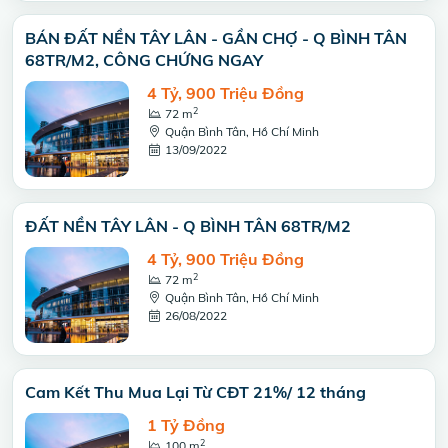
BÁN ĐẤT NỀN TÂY LÂN - GẦN CHỢ - Q BÌNH TÂN
68TR/M2, CÔNG CHỨNG NGAY
4 Tỷ, 900 Triệu Đồng
2
72 m
Quận Bình Tân, Hồ Chí Minh
13/09/2022
ĐẤT NỀN TÂY LÂN - Q BÌNH TÂN 68TR/M2
4 Tỷ, 900 Triệu Đồng
2
72 m
Quận Bình Tân, Hồ Chí Minh
26/08/2022
Cam Kết Thu Mua Lại Từ CĐT 21%/ 12 tháng
1 Tỷ Đồng
2
100 m