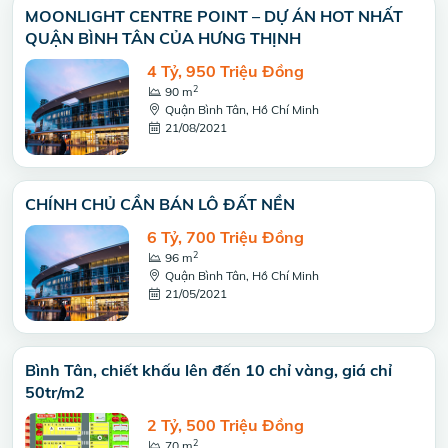
MOONLIGHT CENTRE POINT – DỰ ÁN HOT NHẤT
QUẬN BÌNH TÂN CỦA HƯNG THỊNH
4 Tỷ, 950 Triệu Đồng
2
90 m
Quận Bình Tân, Hồ Chí Minh
21/08/2021
CHÍNH CHỦ CẦN BÁN LÔ ĐẤT NỀN
6 Tỷ, 700 Triệu Đồng
2
96 m
Quận Bình Tân, Hồ Chí Minh
21/05/2021
Bình Tân, chiết khấu lên đến 10 chỉ vàng, giá chỉ
50tr/m2
2 Tỷ, 500 Triệu Đồng
2
70 m