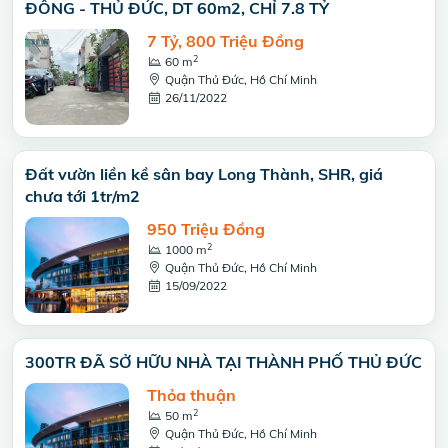
ĐÔNG - THỦ ĐỨC, DT 60m2, CHỈ 7.8 TỶ
7 Tỷ, 800 Triệu Đồng
2
60 m
Quận Thủ Đức, Hồ Chí Minh
26/11/2022
Đất vườn liền kề sân bay Long Thành, SHR, giá
chưa tới 1tr/m2
950 Triệu Đồng
2
1000 m
Quận Thủ Đức, Hồ Chí Minh
15/09/2022
300TR ĐÃ SỞ HỮU NHÀ TẠI THÀNH PHỐ THỦ ĐỨC
Thỏa thuận
2
50 m
Quận Thủ Đức, Hồ Chí Minh