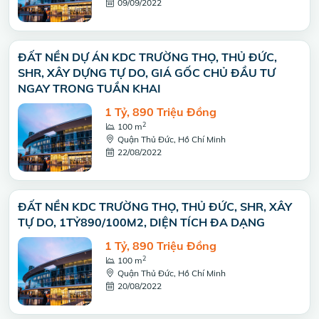
09/09/2022
ĐẤT NỀN DỰ ÁN KDC TRƯỜNG THỌ, THỦ ĐỨC,
SHR, XÂY DỰNG TỰ DO, GIÁ GỐC CHỦ ĐẦU TƯ
NGAY TRONG TUẦN KHAI
1 Tỷ, 890 Triệu Đồng
2
100 m
Quận Thủ Đức, Hồ Chí Minh
22/08/2022
ĐẤT NỀN KDC TRƯỜNG THỌ, THỦ ĐỨC, SHR, XÂY
TỰ DO, 1TỶ890/100M2, DIỆN TÍCH ĐA DẠNG
1 Tỷ, 890 Triệu Đồng
2
100 m
Quận Thủ Đức, Hồ Chí Minh
20/08/2022