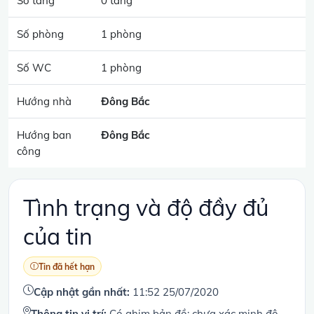
Số tầng
0 tầng
Số phòng
1 phòng
Số WC
1 phòng
Hướng nhà
Đông Bắc
Hướng ban
Đông Bắc
công
Tình trạng và độ đầy đủ
của tin
Tin đã hết hạn
Cập nhật gần nhất:
11:52 25/07/2020
Thông tin vị trí:
Có ghim bản đồ; chưa xác minh độ