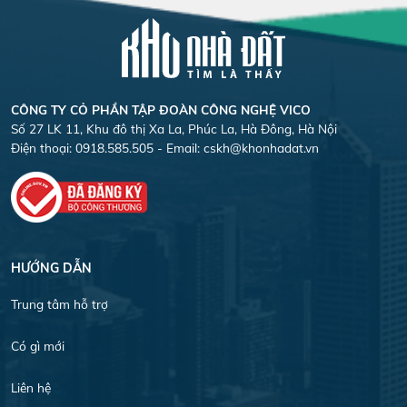
CÔNG TY CỎ PHẦN TẬP ĐOÀN CÔNG NGHỆ VICO
Số 27 LK 11, Khu đô thị Xa La, Phúc La, Hà Đông, Hà Nội
Điện thoại: 0918.585.505 - Email:
cskh@khonhadat.vn
HƯỚNG DẪN
Trung tâm hỗ trợ
Có gì mới
Liên hệ