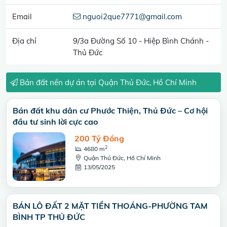
Email
nguoi2que7771@gmail.com
Địa chỉ
9/3a Đường Số 10 - Hiệp Bình Chánh -
Thủ Đức
Bán đất nền dự án tại Quận Thủ Đức, Hồ Chí Minh
Bán đất khu dân cư Phước Thiện, Thủ Đức – Cơ hội
đầu tư sinh lời cực cao
200 Tỷ Đồng
2
4680 m
Quận Thủ Đức, Hồ Chí Minh
13/05/2025
BÁN LÔ ĐẤT 2 MẶT TIỀN THOÁNG-PHƯỜNG TAM
BÌNH TP THỦ ĐỨC