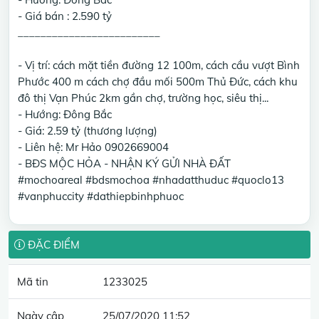
- Giá bán : 2.590 tỷ
_________________________
- Vị trí: cách mặt tiền đường 12 100m, cách cầu vượt Bình
Phước 400 m cách chợ đầu mối 500m Thủ Đức, cách khu
đô thị Vạn Phúc 2km gần chợ, trường học, siêu thị...
- Hướng: Đông Bắc
- Giá: 2.59 tỷ (thương lượng)
- Liên hệ: Mr Hảo 0902669004
- BĐS MỘC HỎA - NHẬN KÝ GỬI NHÀ ĐẤT
#mochoareal #bdsmochoa #nhadatthuduc #quoclo13
#vanphuccity #dathiepbinhphuoc
ĐẶC ĐIỂM
Mã tin
1233025
Ngày cập
25/07/2020 11:52