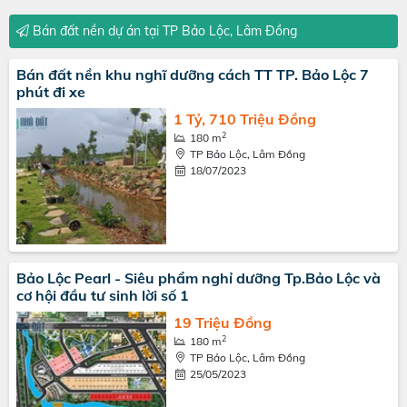
Bán đất nền dự án tại TP Bảo Lộc, Lâm Đồng
Bán đất nền khu nghĩ dưỡng cách TT TP. Bảo Lộc 7
phút đi xe
1 Tỷ, 710 Triệu Đồng
2
180 m
TP Bảo Lộc, Lâm Đồng
18/07/2023
Bảo Lộc Pearl - Siêu phẩm nghỉ dưỡng Tp.Bảo Lộc và
cơ hội đầu tư sinh lời số 1
19 Triệu Đồng
2
180 m
TP Bảo Lộc, Lâm Đồng
25/05/2023