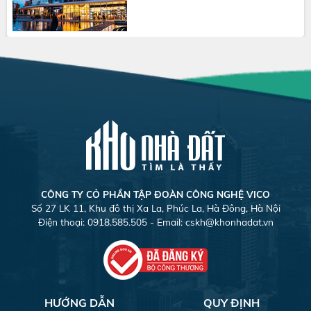
CÔNG TY CỎ PHẦN TẬP ĐOÀN CÔNG NGHỆ VICO
Số 27 LK 11, Khu đô thị Xa La, Phúc La, Hà Đông, Hà Nội
Điện thoại: 0918.585.505 - Email:
cskh@khonhadat.vn
HƯỚNG DẪN
QUY ĐỊNH