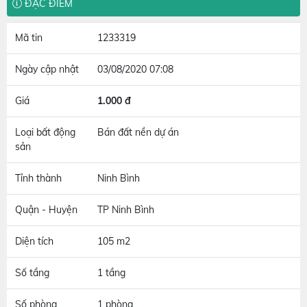
ĐẶC ĐIỂM
Mã tin
1233319
Ngày cập nhật
03/08/2020 07:08
Giá
1.000 đ
Loại bất động
Bán đất nền dự án
sản
Tỉnh thành
Ninh Bình
Quận - Huyện
TP Ninh Bình
Diện tích
105 m2
Số tầng
1 tầng
Số phòng
1 phòng