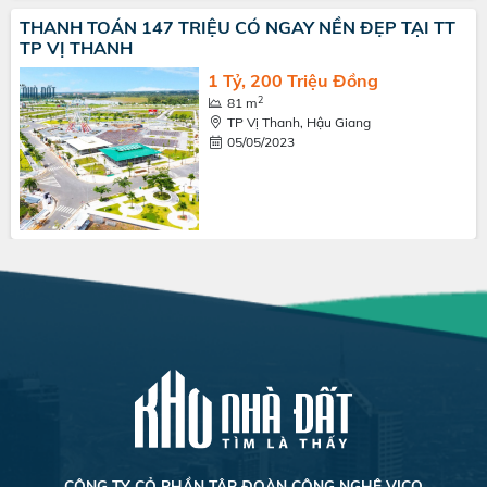
THANH TOÁN 147 TRIỆU CÓ NGAY NỀN ĐẸP TẠI TT
TP VỊ THANH
1 Tỷ, 200 Triệu Đồng
2
81 m
TP Vị Thanh, Hậu Giang
05/05/2023
CÔNG TY CỎ PHẦN TẬP ĐOÀN CÔNG NGHỆ VICO