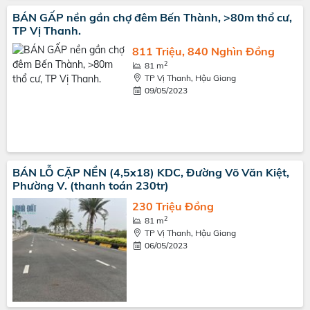
BÁN GẤP nền gần chợ đêm Bến Thành, >80m thổ cư,
TP Vị Thanh.
811 Triệu, 840 Nghìn Đồng
2
81 m
TP Vị Thanh, Hậu Giang
09/05/2023
BÁN LỖ CẶP NỀN (4,5x18) KDC, Đường Võ Văn Kiệt,
Phường V. (thanh toán 230tr)
230 Triệu Đồng
2
81 m
TP Vị Thanh, Hậu Giang
06/05/2023