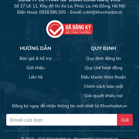
Số 27 LK 11, Khu đô thị Xa La, Phúc La, Hà Đông, Hà Nội
Điện thoại: 0918.585.505 - Email:
cskh@khonhadat.vn
HƯỚNG DẪN
QUY ĐỊNH
Báo giá & hỗ trợ
Quy định đăng tin
Giới thiệu
Quy chế hoạt động
Liên hệ
Điều khoản thỏa thuận
Chính sách bảo mật
Giải quyết khiếu nại
Đăng ký ngay để nhận thông tin mới nhất từ Khonhadat.vn
Gửi
© 2010 - 2021
Khonhadat.vn
- Powered by Vicogroup.vn