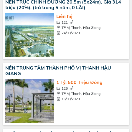
NỀN TRỤC CHÍNH ĐƯỜNG 20,5m (5x24m), Giá 314
triệu (20%), (trả trong 5 năm, 0 LÃI)
Liên hệ
2
121 m
TP Vị Thanh, Hậu Giang
24/08/2023
NỀN TRUNG TÂM THÀNH PHỐ VỊ THANH HẬU
GIANG
1 Tỷ, 500 Triệu Đồng
2
125 m
TP Vị Thanh, Hậu Giang
16/08/2023