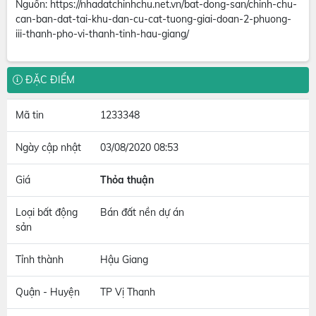
Nguồn: https://nhadatchinhchu.net.vn/bat-dong-san/chinh-chu-
can-ban-dat-tai-khu-dan-cu-cat-tuong-giai-doan-2-phuong-
iii-thanh-pho-vi-thanh-tinh-hau-giang/
ĐẶC ĐIỂM
Mã tin
1233348
Ngày cập nhật
03/08/2020 08:53
Giá
Thỏa thuận
Loại bất động
Bán đất nền dự án
sản
Tỉnh thành
Hậu Giang
Quận - Huyện
TP Vị Thanh