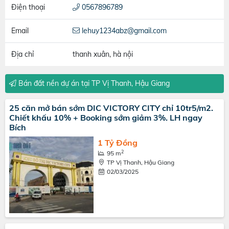
Điện thoại
0567896789
Email
lehuy1234abz@gmail.com
Địa chỉ
thanh xuân, hà nội
Bán đất nền dự án tại TP Vị Thanh, Hậu Giang
25 căn mở bán sớm DIC VICTORY CITY chỉ 10tr5/m2.
Chiết khấu 10% + Booking sớm giảm 3%. LH ngay
Bích
1 Tỷ Đồng
2
95 m
TP Vị Thanh, Hậu Giang
02/03/2025