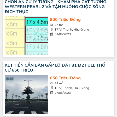
CHỐN AN CƯ LÝ TƯỞNG - KHÁM PHÁ CÁT TƯỜNG
WESTERN PEARL 2 VÀ TẬN HƯỞNG CUỘC SỐNG
ĐÍCH THỰC
800 Triệu Đồng
2
77 m
TP Vị Thanh, Hậu Giang
31/05/2023
KẸT TIỀN CẦN BÁN GẤP LÔ ĐÁT 81 M2 FULL THỔ
CƯ 650 TRIỆU
650 Triệu Đồng
2
81 m
TP Vị Thanh, Hậu Giang
27/05/2023