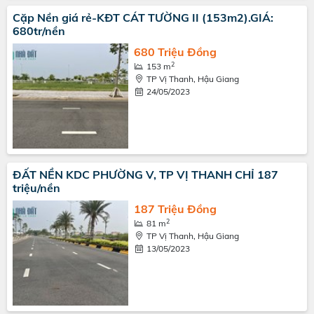
Cặp Nền giá rẻ-KĐT CÁT TƯỜNG II (153m2).GIÁ:
680tr/nền
680 Triệu Đồng
2
153 m
TP Vị Thanh, Hậu Giang
24/05/2023
ĐẤT NỀN KDC PHƯỜNG V, TP VỊ THANH CHỈ 187
triệu/nền
187 Triệu Đồng
2
81 m
TP Vị Thanh, Hậu Giang
13/05/2023