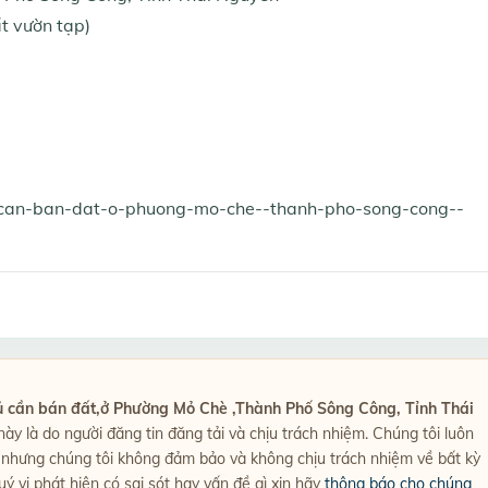
t vườn tạp)
u-can-ban-dat-o-phuong-mo-che--thanh-pho-song-cong--
ủ cần bán đất,ở Phường Mỏ Chè ,Thành Phố Sông Công, Tỉnh Thái
o này là do người đăng tin đăng tải và chịu trách nhiệm. Chúng tôi luôn
t, nhưng chúng tôi không đảm bảo và không chịu trách nhiệm về bất kỳ
uý vị phát hiện có sai sót hay vấn đề gì xin hãy
thông báo cho chúng