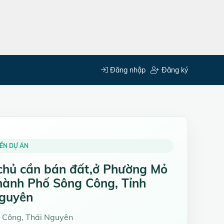
Đăng nhập
Đăng ký
ỀN DỰ ÁN
chủ cần bán đất,ở Phường Mỏ
hành Phố Sông Công, Tỉnh
Nguyên
 Công, Thái Nguyên