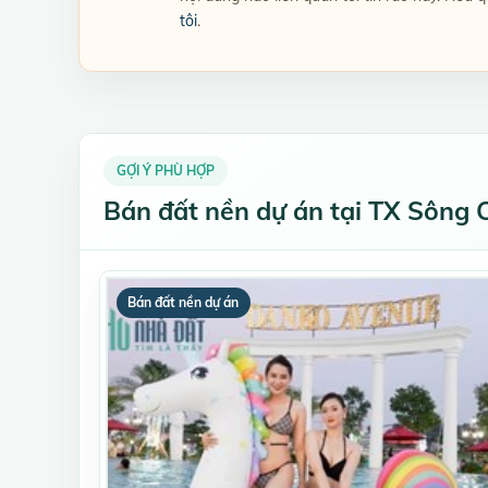
tôi
.
GỢI Ý PHÙ HỢP
Bán đất nền dự án tại TX Sông 
Bán đất nền dự án