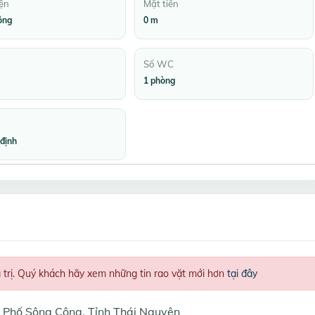
ện
Mặt tiền
ông
0 m
Số WC
1 phòng
định
á trị. Quý khách hãy xem những tin rao vặt mới hơn
tại đây
 Phố Sông Công, Tỉnh Thái Nguyên