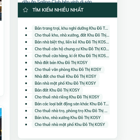
dấu ấn Sailing Club bên vịnh di sản
TÌM KIẾM NHIỀU NHẤT
Bán trang trại, khu nghỉ dưỡng Khu Đô Thị KOSY
Cho thuê kho, nhà xưởng, đất Khu Đô Thị KOSY
Bán nhà biệt thự, liền kề Khu Đô Thị KOSY
Cho thuê căn hộ chung cư Khu Đô Thị KOSY
Cho thuê cửa hàng, ki ốt Khu Đô Thị KOSY
Nhà đất bán Khu Đô Thị KOSY
Cho thuê văn phòng Khu Đô Thị KOSY
Nhà đất cho thuê Khu Đô Thị KOSY
Bán nhà mặt phố Khu Đô Thị KOSY
Bán đất Khu Đô Thị KOSY
Cho thuê nhà riêng Khu Đô Thị KOSY
Bán các loại bất động sản khác Khu Đô Thị KOSY
Cho thuê nhà trọ, phòng trọ Khu Đô Thị KOSY
Bán kho, nhà xưởng Khu Đô Thị KOSY
Cho thuê nhà mặt phố Khu Đô Thị KOSY