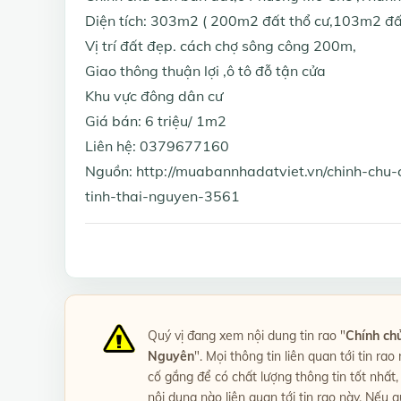
Diện tích: 303m2 ( 200m2 đất thổ cư,103m2 đấ
Vị trí đất đẹp. cách chợ sông công 200m,
Giao thông thuận lợi ,ô tô đỗ tận cửa
Khu vực đông dân cư
Giá bán: 6 triệu/ 1m2
Liên hệ: 0379677160
Nguồn: http://muabannhadatviet.vn/chinh-ch
tinh-thai-nguyen-3561
Quý vị đang xem nội dung tin rao "
Chính ch
Nguyên
". Mọi thông tin liên quan tới tin ra
cố gắng để có chất lượng thông tin tốt nhấ
nội dung nào liên quan tới tin rao này. Nếu q