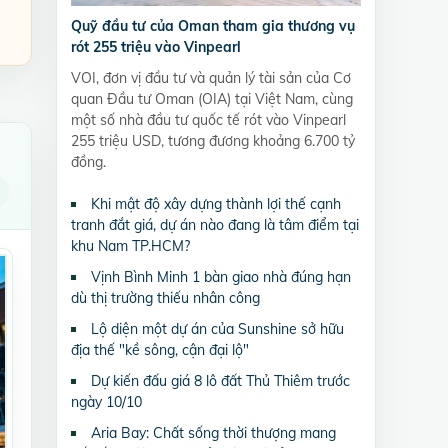
Quỹ đầu tư của Oman tham gia thương vụ
rót 255 triệu vào Vinpearl
VOI, đơn vị đầu tư và quản lý tài sản của Cơ
quan Đầu tư Oman (OIA) tại Việt Nam, cùng
một số nhà đầu tư quốc tế rót vào Vinpearl
255 triệu USD, tương đương khoảng 6.700 tỷ
đồng.
Khi mật độ xây dựng thành lợi thế cạnh
tranh đắt giá, dự án nào đang là tâm điểm tại
khu Nam TP.HCM?
Vịnh Bình Minh 1 bàn giao nhà đúng hạn
dù thị trường thiếu nhân công
Lộ diện một dự án của Sunshine sở hữu
địa thế "kề sông, cận đại lộ"
Dự kiến đấu giá 8 lô đất Thủ Thiêm trước
ngày 10/10
Aria Bay: Chất sống thời thượng mang