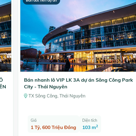
Bán đất nền dự án
ĐÔ
Bán nhanh lô VIP LK 3A dự án Sông Công Park
YÊN
City - Thái Nguyên
TX Sông Công, Thái Nguyên
Giá
Diện tích
2
1 Tỷ, 600 Triệu Đồng
103 m