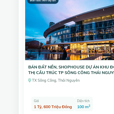
Bán đất nền dự án
BÁN ĐẤT NỀN, SHOPHOUSE DỰ ÁN KHU 
THỊ CẦU TRÚC TP SÔNG CÔNG THÁI NGU
TX Sông Công, Thái Nguyên
Giá
Diện tích
2
1 Tỷ, 600 Triệu Đồng
100 m