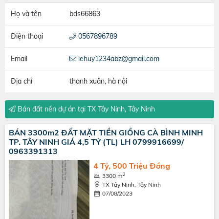
Họ và tên
bds66863
Điện thoại
0567896789
Email
lehuy1234abz@gmail.com
Địa chỉ
thanh xuân, hà nội
Bán đất nền dự án tại TX Tây Ninh, Tây Ninh
BÁN 3300m2 ĐẤT MẶT TIỀN GIỒNG CÀ BÌNH MINH
TP. TÂY NINH GIÁ 4,5 TỶ (TL) LH 0799916699/
0963391313
4 Tỷ, 500 Triệu Đồng
2
3300 m
TX Tây Ninh, Tây Ninh
07/08/2023