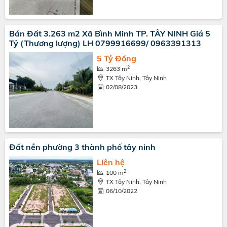
Bán Đất 3.263 m2 Xã Bình Minh TP. TÂY NINH Giá 5
Tỷ (Thương lượng) LH 0799916699/ 0963391313
5 Tỷ Đồng
2
3263 m
TX Tây Ninh, Tây Ninh
02/08/2023
Đất nền phường 3 thành phố tây ninh
Liên hệ
2
100 m
TX Tây Ninh, Tây Ninh
06/10/2022