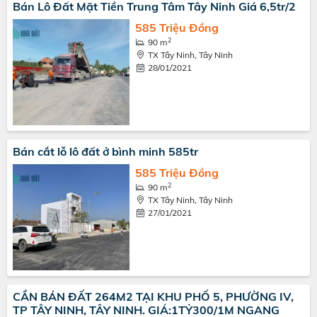
Bán Lô Đất Mặt Tiền Trung Tâm Tây Ninh Giá 6,5tr/2
585 Triệu Đồng
2
90 m
TX Tây Ninh, Tây Ninh
28/01/2021
Bán cắt lỗ lô đất ở bình minh 585tr
585 Triệu Đồng
2
90 m
TX Tây Ninh, Tây Ninh
27/01/2021
CẦN BÁN ĐẤT 264M2 TẠI KHU PHỐ 5, PHƯỜNG IV,
TP TÂY NINH, TÂY NINH. GIÁ:1TỶ300/1M NGANG