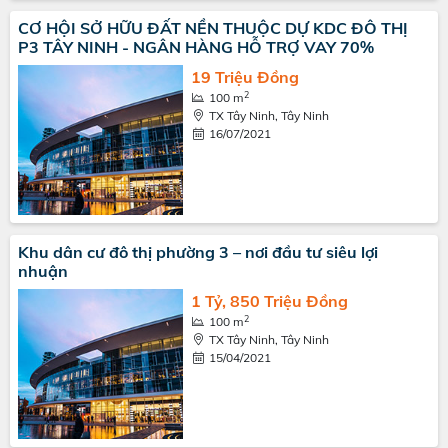
CƠ HỘI SỞ HỮU ĐẤT NỀN THUỘC DỰ KDC ĐÔ THỊ
P3 TÂY NINH - NGÂN HÀNG HỖ TRỢ VAY 70%
19 Triệu Đồng
2
100 m
TX Tây Ninh, Tây Ninh
16/07/2021
Khu dân cư đô thị phường 3 – nơi đầu tư siêu lợi
nhuận
1 Tỷ, 850 Triệu Đồng
2
100 m
TX Tây Ninh, Tây Ninh
15/04/2021