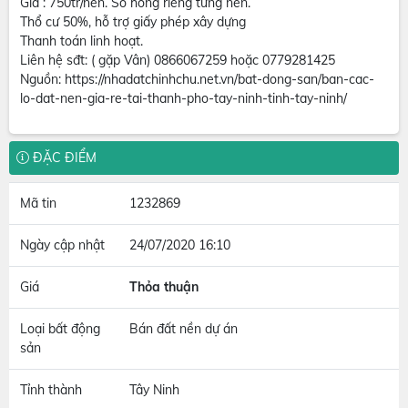
Giá : 750tr/nền. Sổ hồng riêng từng nền.
Thổ cư 50%, hỗ trợ giấy phép xây dựng
Thanh toán linh hoạt.
Liên hệ sđt: ( gặp Vân) 0866067259 hoặc 0779281425
Nguồn: https://nhadatchinhchu.net.vn/bat-dong-san/ban-cac-
lo-dat-nen-gia-re-tai-thanh-pho-tay-ninh-tinh-tay-ninh/
ĐẶC ĐIỂM
Mã tin
1232869
Ngày cập nhật
24/07/2020 16:10
Giá
Thỏa thuận
Loại bất động
Bán đất nền dự án
sản
Tỉnh thành
Tây Ninh