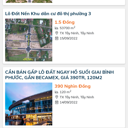
Lô Đất Nền Khu dân cư đô thị phường 3
1.5 Đồng
2
53700 m
TX Tây Ninh, Tây Ninh
15/09/2022
CẦN BÁN GẤP LÔ ĐẤT NGAY HỒ SUỐI GIAI BÌNH
PHƯỚC, GẦN BECAMEX, GIÁ 390TR, 120M2
390 Nghìn Đồng
2
120 m
TX Tây Ninh, Tây Ninh
14/09/2022