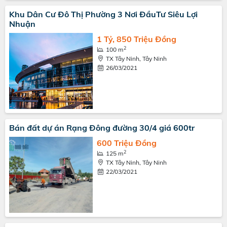
Khu Dân Cư Đô Thị Phường 3 Nơi ĐầuTư Siêu Lợi
Nhuận
1 Tỷ, 850 Triệu Đồng
2
100 m
TX Tây Ninh, Tây Ninh
26/03/2021
Bán đất dự án Rạng Đông đường 30/4 giá 600tr
600 Triệu Đồng
2
125 m
TX Tây Ninh, Tây Ninh
22/03/2021