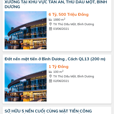
XƯỞNG TẠI KHU VỰC TÂN AN, THỦ DẦU MỘT, BÌNH
DƯƠNG
6 Tỷ, 500 Triệu Đồng
2
1880 m
TX Thủ Dầu Một, Bình Dương
03/06/2021
Đất nền mặt tiền ở Bình Dương , Cách QL13 (200 m)
1 Tỷ Đồng
2
100 m
TX Thủ Dầu Một, Bình Dương
02/06/2021
SỞ HỮU 5 NỀN CUỐI CÙNG MẶT TIỀN CÔNG