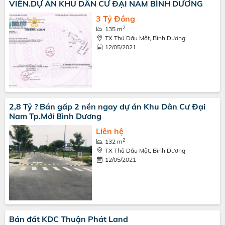
VIÊN.DỰ ÁN KHU DÂN CƯ ĐẠI NAM BÌNH DƯƠNG
3 Tỷ Đồng
2
135 m
TX Thủ Dầu Một, Bình Dương
12/05/2021
2,8 Tỷ ? Bán gấp 2 nền ngay dự án Khu Dân Cư Đại
Nam Tp.Mới Bình Dương
Liên hệ
2
132 m
TX Thủ Dầu Một, Bình Dương
12/05/2021
Bán đất KDC Thuận Phát Land