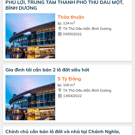
PHÚ LỢI, TRUNG TÂM THÀNH PHỐ THỦ DẦU MỘT,
BÌNH DƯƠNG
Thỏa thuận
2
124 m
TX Thủ Dầu Một, Bình Dương
03/05/2022
Gia đình tôi cần bán 2 lô đất siêu hót
5 Tỷ Đồng
2
100 m
TX Thủ Dầu Một, Bình Dương
13/04/2022
Chính chủ cần bán lô đất và nhà tại Chánh Nghĩa,