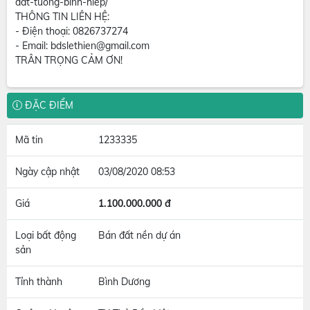
dat-tuong-binh-hiep/
THÔNG TIN LIÊN HỆ:
- Điện thoại: 0826737274
- Email: bdslethien@gmail.com
TRÂN TRỌNG CẢM ƠN!
ĐẶC ĐIỂM
Mã tin
1233335
Ngày cập nhật
03/08/2020 08:53
Giá
1.100.000.000 đ
Loại bất động
Bán đất nền dự án
sản
Tỉnh thành
Bình Dương