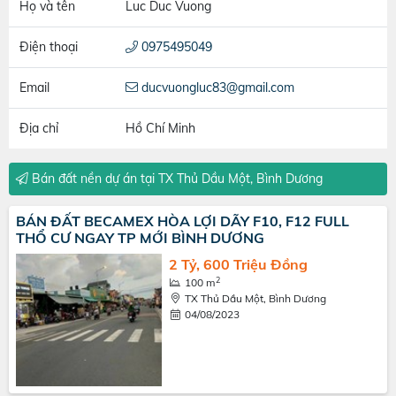
Họ và tên
Luc Duc Vuong
Điện thoại
0975495049
Email
ducvuongluc83@gmail.com
Địa chỉ
Hồ Chí Minh
Bán đất nền dự án tại TX Thủ Dầu Một, Bình Dương
BÁN ĐẤT BECAMEX HÒA LỢI DÃY F10, F12 FULL
THỔ CƯ NGAY TP MỚI BÌNH DƯƠNG
2 Tỷ, 600 Triệu Đồng
2
100 m
TX Thủ Dầu Một, Bình Dương
04/08/2023