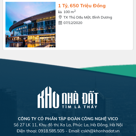
1 Tỷ, 650 Triệu Đồng
2
100 m
TX Thủ Dầu Một, Bình Dương
07/12/2020
CÔNG TY CỎ PHẦN TẬP ĐOÀN CÔNG NGHỆ VICO
Số 27 LK 11, Khu đô thị Xa La, Phúc La, Hà Đông, Hà Nội
Điện thoại: 0918.585.505 - Email:
cskh@khonhadat.vn