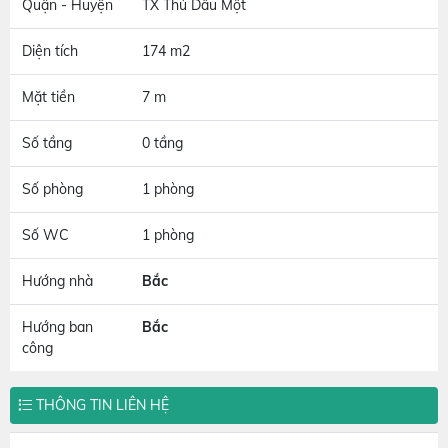
Quận - Huyện
TX Thủ Dầu Một
Diện tích
174 m2
Mặt tiền
7 m
Số tầng
0 tầng
Số phòng
1 phòng
Số WC
1 phòng
Hướng nhà
Bắc
Hướng ban
Bắc
công
THÔNG TIN LIÊN HỆ