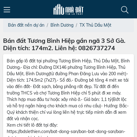
Bán đất nền dự án
Bình Dương
TX Thủ Dầu Một
Bán đất Tương Bình Hiệp gần ngã 3 Sở Gà.
Diện tích: 174m2. Liên hệ: 0826737274
Bán gấp lô đất tại phường Tương Bình Hiệp, Thủ Dầu Một, Bình
Dương.- Địa chỉ: Đường DX146 phường Tương Bình Hiệp, Thủ
Dầu Một, Bình Dương(từ đường Phan Đăng Lưu vào 200 mét)-
Diện tích: 174.5m2 (7x27).- Sổ đỏ.- Đường bê tông 4 mét xe tải
vào đến đất- Đất sạch, bằng phẳng rất đẹp. Từ đất đi đến
trường THCS và chợ Tương Bình Hiệp chỉ 5 phút đi xe máy.
Thích hợp mua đầu tư hoặc xây nhà ở.- Giá bán: 1,1 tỷ(Bớt lộc
và hỗ trợ ngân hàng cho khách mua có nhu cầu)- Hướng: Bắc-
Quý khách thiện chí vui lòng liên hệ trực tiếp mình dẫn đi xem
đất và nhận cọc.
Xem chi tiết lô đất tại đây:
https://bdslethien.com/bat-dong-san/ban-bat-dong-san/ban-