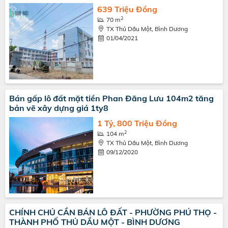
639 Triệu Đồng
2
70 m
TX Thủ Dầu Một, Bình Dương
01/04/2021
Bán gấp lô đất mặt tiền Phan Đăng Lưu 104m2 tăng
bản vẽ xây dựng giá 1ty8
1 Tỷ, 800 Triệu Đồng
2
104 m
TX Thủ Dầu Một, Bình Dương
09/12/2020
CHÍNH CHỦ CẦN BÁN LÔ ĐẤT - PHƯỜNG PHÚ THỌ -
THÀNH PHỐ THỦ DẦU MỘT - BÌNH DƯƠNG