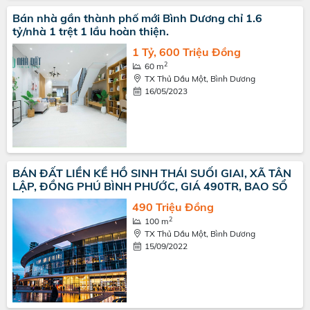
Bán nhà gần thành phố mới Bình Dương chỉ 1.6
tỷ/nhà 1 trệt 1 lầu hoàn thiện.
1 Tỷ, 600 Triệu Đồng
2
60 m
TX Thủ Dầu Một, Bình Dương
16/05/2023
BÁN ĐẤT LIỀN KỀ HỒ SINH THÁI SUỐI GIAI, XÃ TÂN
LẬP, ĐỒNG PHÚ BÌNH PHƯỚC, GIÁ 490TR, BAO SỔ
490 Triệu Đồng
2
100 m
TX Thủ Dầu Một, Bình Dương
15/09/2022