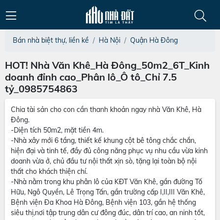
Bán nhà biệt thự, liền kề
Hà Nội
Quận Hà Đông
HOT! Nhà Văn Khê_Hà Đông_50m2_6T_Kinh
doanh đỉnh cao_Phân lô_Ô tô_Chỉ 7.5
tỷ_0985754863
Chia tài sản cho con cần thanh khoản ngay nhà Văn Khê, Hà
Đông.
-Diện tích 50m2, mặt tiền 4m.
-Nhà xây mới 6 tầng, thiết kế khung cột bê tông chắc chắn,
hiện đại và tinh tế, đầy đủ công năng phục vụ nhu cầu vừa kinh
doanh vừa ở, chủ đầu tư nội thất xịn sò, tặng lại toàn bộ nội
thất cho khách thiện chí.
-Nhà nằm trong khu phân lô của KĐT Văn Khê, gần đường Tố
Hữu, Ngô Quyền, Lê Trọng Tấn, gần trường cấp I,II,III Văn Khê,
Bệnh viện Đa Khoa Hà Đông, Bệnh viện 103, gần hệ thống
siêu thị,nơi tập trung dân cư đông đúc, dân trí cao, an ninh tốt,