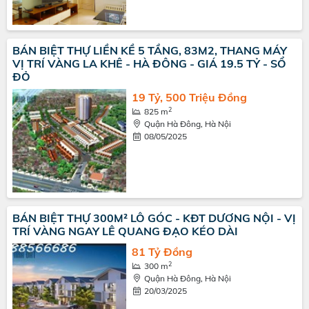
BÁN BIỆT THỰ LIỀN KỀ 5 TẦNG, 83M2, THANG MÁY
VỊ TRÍ VÀNG LA KHÊ - HÀ ĐÔNG - GIÁ 19.5 TỶ - SỔ
ĐỎ
19 Tỷ, 500 Triệu Đồng
2
825 m
Quận Hà Đông, Hà Nội
08/05/2025
BÁN BIỆT THỰ 300M² LÔ GÓC - KĐT DƯƠNG NỘI - VỊ
TRÍ VÀNG NGAY LÊ QUANG ĐẠO KÉO DÀI
81 Tỷ Đồng
2
300 m
Quận Hà Đông, Hà Nội
20/03/2025