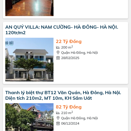
AN QUÝ VILLA: NAM CƯỜNG- HÀ ĐÔNG- HÀ NỘI.
120tr/m2
22 Tỷ Đồng
2
200 m
Quận Hà Đông, Hà Nội
28/02/2025
Thanh lý biệt thự BT12 Văn Quán, Hà Đông, Hà Nội.
Diện tích 210m2, MT 10m, KH Sầm Uất
82 Tỷ Đồng
2
210 m
Quận Hà Đông, Hà Nội
06/12/2024