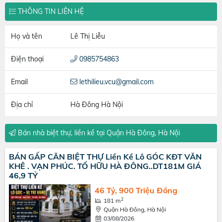
THÔNG TIN LIÊN HỆ
Họ và tên
Lê Thị Liễu
Điện thoại
0985754863
Email
lethilieu.vcu@gmail.com
Địa chỉ
Hà Đông Hà Nội
Bán nhà biệt thự, liền kề tại Quận Hà Đông, Hà Nội
BÁN GẤP CĂN BIỆT THỰ Liền Kề Lô GÓC KĐT VĂN
KHÊ . VẠN PHÚC. TỐ HỮU HÀ ĐÔNG..DT181M GIÁ
46,9 TỶ
46 Tỷ, 900 Triệu Đồng
2
181 m
Quận Hà Đông, Hà Nội
03/08/2026