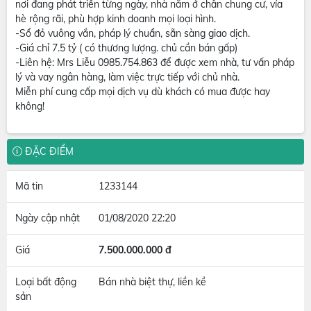
nơi đang phát triển từng ngày, nhà nằm ở chân chung cư, vỉa
hè rộng rãi, phù hợp kinh doanh mọi loại hình.
-Sổ đỏ vuông vắn, pháp lý chuẩn, sẵn sàng giao dịch.
-Giá chỉ 7.5 tỷ ( có thương lượng. chủ cần bán gấp)
-Liên hệ: Mrs Liễu 0985.754.863 để được xem nhà, tư vấn pháp
lý và vay ngân hàng, làm việc trực tiếp với chủ nhà.
Miễn phí cung cấp mọi dịch vụ dù khách có mua được hay
không!
ĐẶC ĐIỂM
Mã tin
1233144
Ngày cập nhật
01/08/2020 22:20
Giá
7.500.000.000 đ
Loại bất động
Bán nhà biệt thự, liền kề
sản