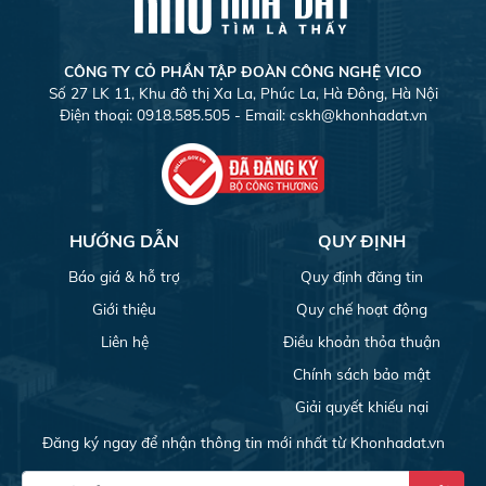
CÔNG TY CỎ PHẦN TẬP ĐOÀN CÔNG NGHỆ VICO
Số 27 LK 11, Khu đô thị Xa La, Phúc La, Hà Đông, Hà Nội
Điện thoại: 0918.585.505 - Email:
cskh@khonhadat.vn
HƯỚNG DẪN
QUY ĐỊNH
Báo giá & hỗ trợ
Quy định đăng tin
Giới thiệu
Quy chế hoạt động
Liên hệ
Điều khoản thỏa thuận
Chính sách bảo mật
Giải quyết khiếu nại
Đăng ký ngay để nhận thông tin mới nhất từ Khonhadat.vn