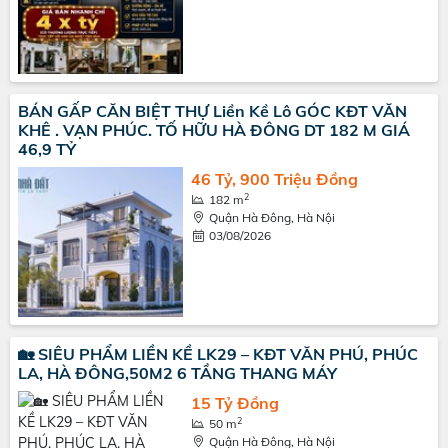
BÁN GẤP CĂN BIỆT THỰ Liền Kề Lô GÓC KĐT VĂN
KHÊ . VẠN PHÚC. TỐ HỮU HÀ ĐÔNG DT 182 M GIÁ
46,9 TỶ
46 Tỷ, 900 Triệu Đồng
2
182 m
Quận Hà Đông, Hà Nội
03/08/2026
🏡 SIÊU PHẨM LIỀN KỀ LK29 – KĐT VĂN PHÚ, PHÚC
LA, HÀ ĐÔNG,50M2 6 TẦNG THANG MÁY
15 Tỷ Đồng
2
50 m
Quận Hà Đông, Hà Nội