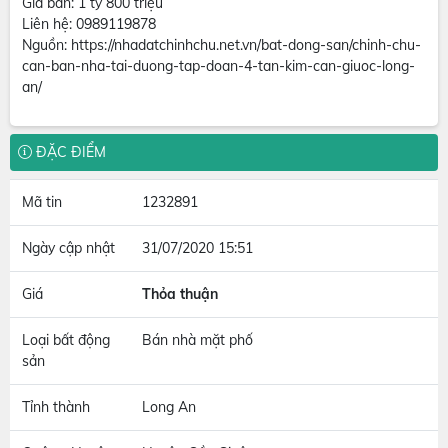
Giá bán: 1 tỷ 800 triệu
Liên hệ: 0989119878
Nguồn: https://nhadatchinhchu.net.vn/bat-dong-san/chinh-chu-
can-ban-nha-tai-duong-tap-doan-4-tan-kim-can-giuoc-long-
an/
ĐẶC ĐIỂM
Mã tin
1232891
Ngày cập nhật
31/07/2020 15:51
Giá
Thỏa thuận
Loại bất động
Bán nhà mặt phố
sản
Tỉnh thành
Long An