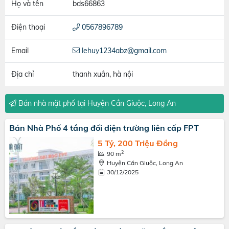
Họ và tên
bds66863
Điện thoại
0567896789
Email
lehuy1234abz@gmail.com
Địa chỉ
thanh xuân, hà nội
Bán nhà mặt phố tại Huyện Cần Giuộc, Long An
Bán Nhà Phố 4 tầng đối diện trường liên cấp FPT
5 Tỷ, 200 Triệu Đồng
2
90 m
Huyện Cần Giuộc, Long An
30/12/2025