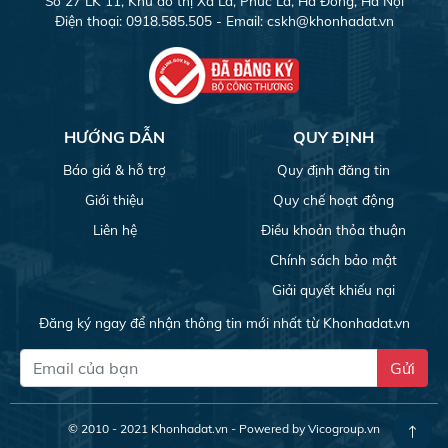
Số 27 LK 11, Khu đô thị Xa La, Phúc La, Hà Đông, Hà Nội
Điện thoại: 0918.585.505 - Email:
cskh@khonhadat.vn
HƯỚNG DẪN
QUY ĐỊNH
Báo giá & hỗ trợ
Quy định đăng tin
Giới thiệu
Quy chế hoạt động
Liên hệ
Điều khoản thỏa thuận
Chính sách bảo mật
Giải quyết khiếu nại
Đăng ký ngay để nhận thông tin mới nhất từ Khonhadat.vn
Gửi
© 2010 - 2021
Khonhadat.vn
- Powered by Vicogroup.vn