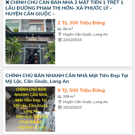
❌ CHÍNH CHỦ CẦN BÁN NHÀ 2 MẶT TIỀN 1 TRỆT 1
LẦU ĐƯỜNG PHẠM THỊ HỚN- XÃ PHƯỚC LÝ –
HUYỆN CẦN GIUỘC –
2 Tỷ, 300 Triệu Đồng
2
80 m
Huyện Cần Giuộc, Long An
22/12/2023
CHÍNH CHỦ BÁN NHANH CĂN NHÀ Mặt Tiền Đẹp Tại
Mỹ Lộc, Cần Giuộc, Long An
9 Tỷ, 500 Triệu Đồng
2
289 m
Huyện Cần Giuộc, Long An
10/12/2023