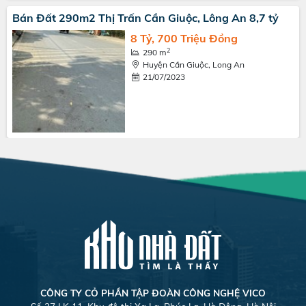
Bán Đất 290m2 Thị Trấn Cần Giuộc, Lông An 8,7 tỷ
8 Tỷ, 700 Triệu Đồng
2
290 m
Huyện Cần Giuộc, Long An
21/07/2023
CÔNG TY CỎ PHẦN TẬP ĐOÀN CÔNG NGHỆ VICO