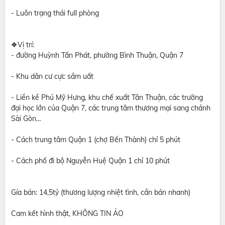
- Luôn trạng thái full phòng
❖Vị trí:
- đường Huỳnh Tấn Phát, phường Bình Thuận, Quận 7
- Khu dân cư cực sầm uất
- Liền kề Phú Mỹ Hưng, khu chế xuất Tân Thuận, các trường
đại học lớn của Quận 7, các trung tâm thương mại sang chảnh
Sài Gòn…
- Cách trung tâm Quận 1 (chợ Bến Thành) chỉ 5 phút
- Cách phố đi bộ Nguyễn Huệ Quận 1 chỉ 10 phút
Gía bán: 14,5tỷ (thương lượng nhiệt tình, cần bán nhanh)
Cam kết hình thật, KHÔNG TIN ẢO