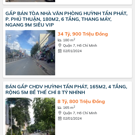
GẤP BÁN TÒA NHÀ VĂN PHÒNG HUỲNH TẤN PHÁT,
P. PHÚ THUẬN, 180M2, 6 TẦNG, THANG MÁY,
NGANG 9M SIÊU VIP
34 Tỷ, 900 Triệu Đồng
2
180 m
Quận 7, Hồ Chí Minh
02/01/2024
BÁN GẤP CHDV HUỲNH TẤN PHÁT, 165M2, 4 TẦNG,
RỘNG 5M BỀ THẾ CHỈ 8 TỶ NHỈNH
8 Tỷ, 800 Triệu Đồng
2
165 m
Quận 7, Hồ Chí Minh
02/01/2024