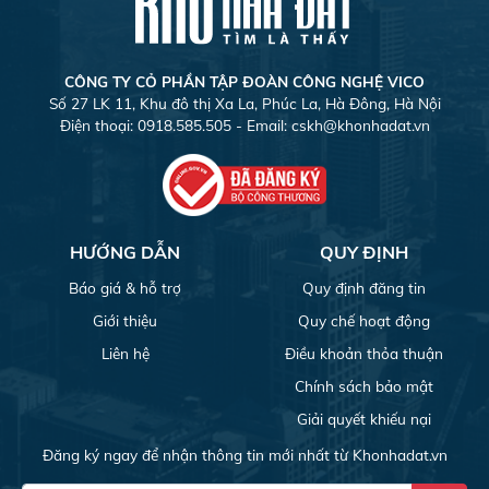
CÔNG TY CỎ PHẦN TẬP ĐOÀN CÔNG NGHỆ VICO
Số 27 LK 11, Khu đô thị Xa La, Phúc La, Hà Đông, Hà Nội
Điện thoại: 0918.585.505 - Email:
cskh@khonhadat.vn
HƯỚNG DẪN
QUY ĐỊNH
Báo giá & hỗ trợ
Quy định đăng tin
Giới thiệu
Quy chế hoạt động
Liên hệ
Điều khoản thỏa thuận
Chính sách bảo mật
Giải quyết khiếu nại
Đăng ký ngay để nhận thông tin mới nhất từ Khonhadat.vn