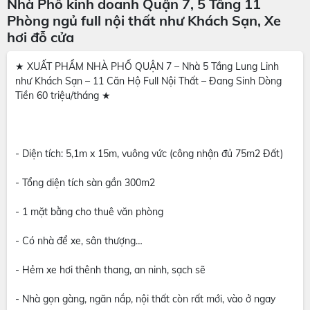
Nhà Phố kinh doanh Quận 7, 5 Tầng 11
Phòng ngủ full nội thất như Khách Sạn, Xe
hơi đỗ cửa
★ XUẤT PHẨM NHÀ PHỐ QUẬN 7 – Nhà 5 Tầng Lung Linh
như Khách Sạn – 11 Căn Hộ Full Nội Thất – Đang Sinh Dòng
Tiền 60 triệu/tháng ★​
- Diện tích: 5,1m x 15m, vuông vức (công nhận đủ 75m2 Đất)
- Tổng diện tích sàn gần 300m2
- 1 mặt bằng cho thuê văn phòng
- Có nhà để xe, sân thượng…
- Hẻm xe hơi thênh thang, an ninh, sạch sẽ
- Nhà gọn gàng, ngăn nắp, nội thất còn rất mới, vào ở ngay