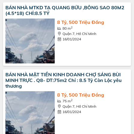
BÁN NHÀ MTKD TẠ QUANG BỬU ,BÔNG SAO 80M2
(4.5*18) CHỈ:8.5 TỶ
8 Tỷ, 500 Triệu Đồng
2
80 m
Quận 7, Hồ Chí Minh
16/01/2024
BÁN NHÀ MẶT TIỀN KINH DOANH CHỢ SÁNG BÙI
MINH TRỰC . Q8- DT:75m2 Chỉ : 8.5 Tỷ Còn Lộc yêu
thương
8 Tỷ, 500 Triệu Đồng
2
75 m
Quận 7, Hồ Chí Minh
16/01/2024