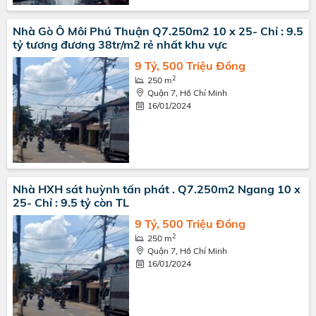
Nhà Gò Ô Môi Phú Thuận Q7.250m2 10 x 25- Chỉ : 9.5
tỷ tương đương 38tr/m2 rẻ nhất khu vực
9 Tỷ, 500 Triệu Đồng
2
250 m
Quận 7, Hồ Chí Minh
16/01/2024
Nhà HXH sát huỳnh tấn phát . Q7.250m2 Ngang 10 x
25- Chỉ : 9.5 tỷ còn TL
9 Tỷ, 500 Triệu Đồng
2
250 m
Quận 7, Hồ Chí Minh
16/01/2024