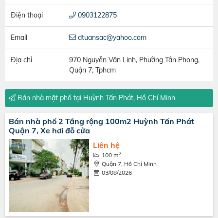
Điện thoại
0903122875
Email
dtuansac@yahoo.com
Địa chỉ
970 Nguyễn Văn Linh, Phường Tân Phong,
Quận 7, Tphcm
Bán nhà mặt phố tại Huỳnh Tấn Phát, Hồ Chí Minh
Bán nhà phố 2 Tầng rộng 100m2 Huỳnh Tấn Phát
Quận 7, Xe hơi đỗ cửa
Liên hệ
2
100 m
Quận 7, Hồ Chí Minh
03/08/2026