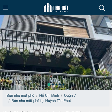
Bán nhà mặt phố
Hồ Chí Minh
Quận 7
Bán nhà mặt phố tại Huỳnh Tấn Phát