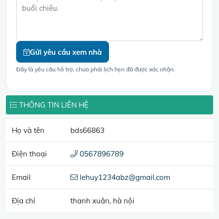
Gửi yêu cầu xem nhà
Đây là yêu cầu hỗ trợ, chưa phải lịch hẹn đã được xác nhận.
THÔNG TIN LIÊN HỆ
Họ và tên
bds66863
Điện thoại
0567896789
Email
lehuy1234abz@gmail.com
Địa chỉ
thanh xuân, hà nội