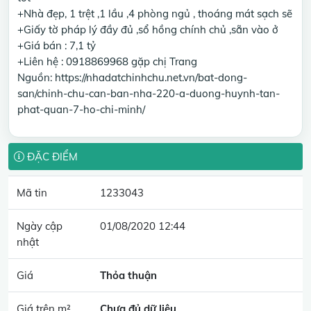
+Nhà đẹp, 1 trệt ,1 lầu ,4 phòng ngủ , thoáng mát sạch sẽ
+Giấy tờ pháp lý đầy đủ ,sổ hồng chính chủ ,sẵn vào ở
+Giá bán : 7,1 tỷ
+Liên hệ : 0918869968 gặp chị Trang
Nguồn: https://nhadatchinhchu.net.vn/bat-dong-
san/chinh-chu-can-ban-nha-220-a-duong-huynh-tan-
phat-quan-7-ho-chi-minh/
ĐẶC ĐIỂM
Mã tin
1233043
Ngày cập
01/08/2020 12:44
nhật
Giá
Thỏa thuận
Giá trên m²
Chưa đủ dữ liệu