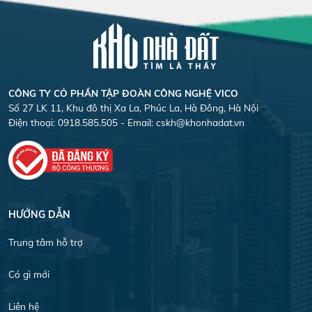
CÔNG TY CỎ PHẦN TẬP ĐOÀN CÔNG NGHỆ VICO
Số 27 LK 11, Khu đô thị Xa La, Phúc La, Hà Đông, Hà Nội
Điện thoại: 0918.585.505 - Email:
cskh@khonhadat.vn
HƯỚNG DẪN
Trung tâm hỗ trợ
Có gì mới
Liên hệ