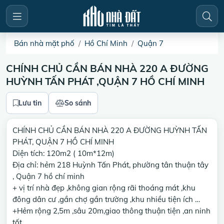
Bán nhà mặt phố
Hồ Chí Minh
Quận 7
CHÍNH CHỦ CẦN BÁN NHÀ 220 A ĐƯỜNG
HUỲNH TẤN PHÁT ,QUẬN 7 HỒ CHÍ MINH
Lưu tin
So sánh
CHÍNH CHỦ CẦN BÁN NHÀ 220 A ĐƯỜNG HUỲNH TẤN
PHÁT, QUẬN 7 HỒ CHÍ MINH
Diện tích: 120m2 ( 10m*12m)
Địa chỉ: hẻm 218 Huỳnh Tấn Phát, phường tân thuận tây
, Quận 7 hồ chí minh
+ vị trí nhà đẹp ,không gian rộng rãi thoáng mát ,khu
đông dân cư ,gần chợ gần trường ,khu nhiều tiện ích …
+Hẻm rộng 2,5m ,sâu 20m,giao thông thuận tiện ,an ninh
tốt