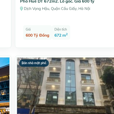
Phố Huế DT 672m2. Lô góc. Giá 600 tỷ
Dịch Vọng Hậu, Quận Cầu Giấy, Hà Nội
Giá
Diện tích
2
600 Tỷ Đồng
672 m
Bán nhà mặt phố