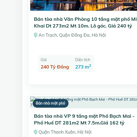
Bán tòa nhà Văn Phòng 10 tầng mặt phố M
Khai Dt 273m2 Mt 10m. Lô góc. Giá 240 tỷ
An Trạch, Quận Đống Đa, Hà Nội
Giá
Diện tích
2
240 Tỷ Đồng
273 m
Bán nhà mặt phố
Bán tòa nhà VP 9 tầng mặt Phố Bạch Mai -
Phố Huế DT 281m2 Mt 7.5m.Giá 162 tỷ
Quận Thanh Xuân, Hà Nội