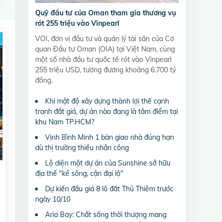
Quỹ đầu tư của Oman tham gia thương vụ
rót 255 triệu vào Vinpearl
VOI, đơn vị đầu tư và quản lý tài sản của Cơ
quan Đầu tư Oman (OIA) tại Việt Nam, cùng
một số nhà đầu tư quốc tế rót vào Vinpearl
255 triệu USD, tương đương khoảng 6.700 tỷ
đồng.
Khi mật độ xây dựng thành lợi thế cạnh
tranh đắt giá, dự án nào đang là tâm điểm tại
khu Nam TP.HCM?
Vịnh Bình Minh 1 bàn giao nhà đúng hạn
dù thị trường thiếu nhân công
Lộ diện một dự án của Sunshine sở hữu
địa thế "kề sông, cận đại lộ"
Dự kiến đấu giá 8 lô đất Thủ Thiêm trước
ngày 10/10
Aria Bay: Chất sống thời thượng mang