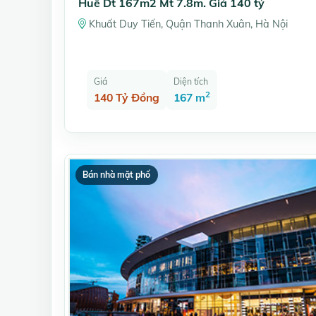
Huế Dt 167m2 Mt 7.8m. Giá 140 tỷ
Khuất Duy Tiến, Quận Thanh Xuân, Hà Nội
Giá
Diện tích
2
140 Tỷ Đồng
167 m
Bán nhà mặt phố