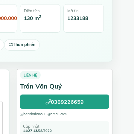
Diện tích
Mã tin
2
000.000
130 m
1233188
Than phiền
LIÊN HỆ
Trần Văn Quý
0389226659
bannhahanoi75@gmail.com
Cập nhật
11:27 13/08/2020