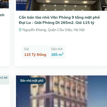
inh
Cần bán tòa nhà Văn Phòng 9 tầng mặt phố
Đại La - Giải Phóng Dt 265m2. Giá 115 tỷ
Nguyễn Khang, Quận Cầu Giấy, Hà Nội
Giá
Diện tích
2
115 Tỷ Đồng
265 m
Bán nhà mặt phố