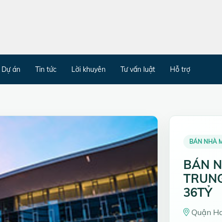
Dự án
Tin tức
Lời khuyên
Tư vấn luật
Hỗ trợ
BÁN NHÀ 
BÁN N
TRUNG
36TỶ
Quận Hai