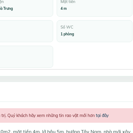
ện
Mặt tiền
à Trưng
4 m
Số WC
1 phòng
á trị. Quý khách hãy xem những tin rao vặt mới hơn
tại đây
30m2, mặt tiền 4m, lở hậu 5m, hướng Tây Nam, nhà mới xây