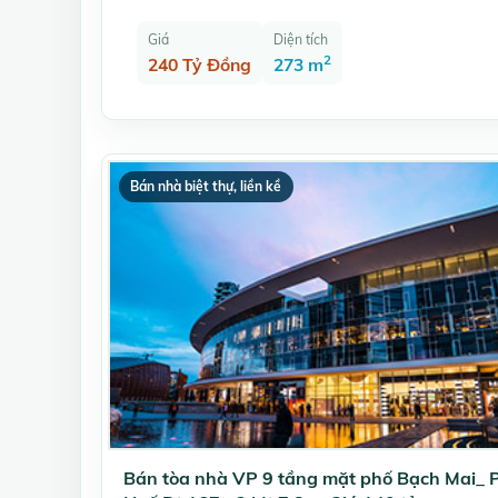
Giá
Diện tích
2
240 Tỷ Đồng
273 m
Bán nhà biệt thự, liền kề
Bán tòa nhà VP 9 tầng mặt phố Bạch Mai_ 