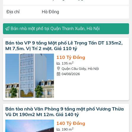
Địa chỉ
Hà Đông
Bán nhà mặt phố tại Quận Thanh Xuân, Hà Nội
Bán tòa VP 9 tầng Mặt phố Lê Trọng Tấn DT 135m2,
Mt 7,5m. Vị Trí 2 mặt. Giá 110 tỷ
110 Tỷ Đồng
2
135 m
Quận Cầu Giấy, Hà Nội
04/08/2026
Bán tòa nhà Văn Phòng 9 tầng mặt phố Vương Thừa
Vũ Dt 190m2 Mt 12m. Giá 140 tỷ
140 Tỷ Đồng
2
190 m