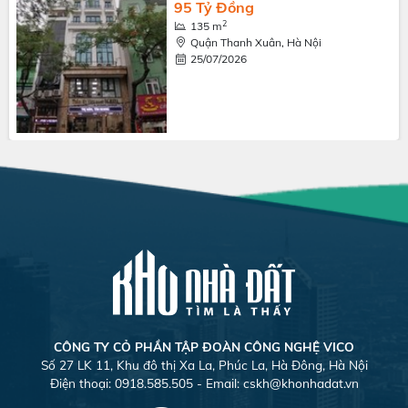
95 Tỷ Đồng
2
135 m
Quận Thanh Xuân, Hà Nội
25/07/2026
CÔNG TY CỎ PHẦN TẬP ĐOÀN CÔNG NGHỆ VICO
Số 27 LK 11, Khu đô thị Xa La, Phúc La, Hà Đông, Hà Nội
Điện thoại: 0918.585.505 - Email:
cskh@khonhadat.vn