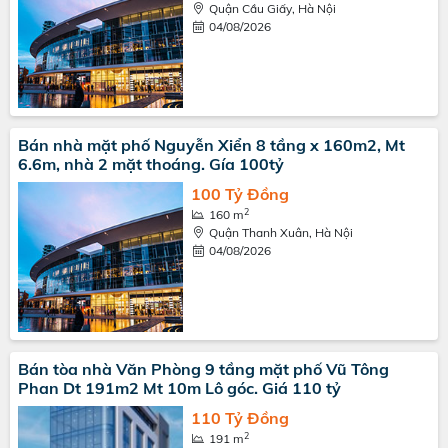
Quận Cầu Giấy, Hà Nội
04/08/2026
Bán nhà mặt phố Nguyễn Xiển 8 tầng x 160m2, Mt
6.6m, nhà 2 mặt thoáng. Gía 100tỷ
100 Tỷ Đồng
2
160 m
Quận Thanh Xuân, Hà Nội
04/08/2026
Bán tòa nhà Văn Phòng 9 tầng mặt phố Vũ Tông
Phan Dt 191m2 Mt 10m Lô góc. Giá 110 tỷ
110 Tỷ Đồng
2
191 m