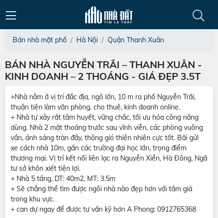
Bán nhà mặt phố
Hà Nội
Quận Thanh Xuân
BÁN NHÀ NGUYỄN TRÃI – THANH XUÂN -
KINH DOANH – 2 THOÁNG - GIÁ ĐẸP 3.5T
+Nhà nằm ở vị trí đắc địa, ngõ lớn, 10 m ra phố Nguyễn Trãi,
thuận tiện làm văn phòng, cho thuê, kinh doanh online.
+ Nhà tự xây rất tâm huyết, vững chắc, tối ưu hóa công năng
dùng. Nhà 2 mặt thoáng trước sau vĩnh viễn, các phòng vuông
vắn, ánh sáng tràn đầy, thông gió thiên nhiên cực tốt. Bãi gửi
xe cách nhà 10m, gần các trường đại học lớn, trọng điểm
thương mại. Vị trí kết nối liên lạc ra Nguyễn Xiển, Hà Đông, Ngã
tư sở khôn xiết tiện lợi.
+ Nhà 5 tầng, DT: 40m2, MT: 3.5m
+ Sẽ chẳng thể tìm được ngôi nhà nào đẹp hơn với tầm giá
trong khu vực.
+ can dự ngay để được tư vấn kỹ hơn A Phong: 0912765368