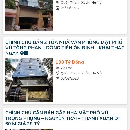
Quận Thanh Xuân, Hà Nội
04/08/2026
CHÍNH CHỦ BÁN 2 TÒA NHÀ VĂN PHÒNG MẶT PHỐ
VŨ TÔNG PHAN – DÒNG TIỀN ỔN ĐỊNH – KHAI THÁC
NGAY 💎🏢
130 Tỷ Đồng
2
208 m
Quận Thanh Xuân, Hà Nội
03/08/2026
CHÍNH CHỦ CẦN BÁN GẤP NHÀ MẶT PHỐ VŨ
TRỌNG PHỤNG – NGUYỄN TRÃI – THANH XUÂN DT
60 M GIÁ 28 TỶ