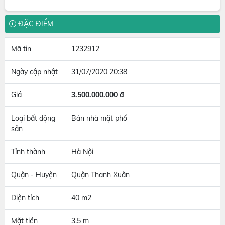
ĐẶC ĐIỂM
Mã tin
1232912
Ngày cập nhật
31/07/2020 20:38
Giá
3.500.000.000 đ
Loại bất động
Bán nhà mặt phố
sản
Tỉnh thành
Hà Nội
Quận - Huyện
Quận Thanh Xuân
Diện tích
40 m2
Mặt tiền
3.5 m