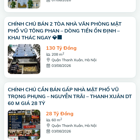
CHÍNH CHỦ BÁN 2 TÒA NHÀ VĂN PHÒNG MẶT
PHỐ VŨ TÔNG PHAN – DÒNG TIỀN ỔN ĐỊNH –
KHAI THÁC NGAY 💎🏢
130 Tỷ Đồng
2
208 m
Quận Thanh Xuân, Hà Nội
03/08/2026
CHÍNH CHỦ CẦN BÁN GẤP NHÀ MẶT PHỐ VŨ
TRỌNG PHỤNG – NGUYỄN TRÃI – THANH XUÂN DT
60 M GIÁ 28 TỶ
28 Tỷ Đồng
2
60 m
Quận Thanh Xuân, Hà Nội
03/08/2026