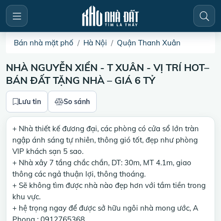
Bán nhà mặt phố
Hà Nội
Quận Thanh Xuân
NHÀ NGUYỄN XIỂN - T XUÂN - VỊ TRÍ HOT–
BÁN ĐẤT TẶNG NHÀ – GIÁ 6 TỶ
Lưu tin
So sánh
+ Nhà thiết kế đương đại, các phòng có cửa sổ lớn tràn
ngập ánh sáng tự nhiên, thông gió tốt, đẹp như phòng
VIP khách sạn 5 sao.
+ Nhà xây 7 tầng chắc chắn, DT: 30m, MT 4.1m, giao
thông các ngả thuận lợi, thông thoáng.
+ Sẽ không tìm được nhà nào đẹp hơn với tầm tiền trong
khu vực.
+ hệ trọng ngay để được sở hữu ngôi nhà mong ước, A
Phong : 0912765368