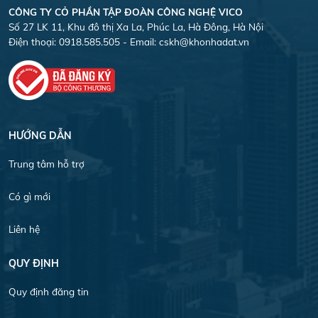
CÔNG TY CỎ PHẦN TẬP ĐOÀN CÔNG NGHỆ VICO
Số 27 LK 11, Khu đô thị Xa La, Phúc La, Hà Đông, Hà Nội
Điện thoại: 0918.585.505 - Email:
cskh@khonhadat.vn
HƯỚNG DẪN
Trung tâm hỗ trợ
Có gì mới
Liên hệ
QUY ĐỊNH
Quy định đăng tin