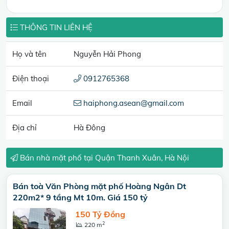
THÔNG TIN LIÊN HỆ
Họ và tên
Nguyễn Hải Phong
Điện thoại
0912765368
Email
haiphong.asean@gmail.com
Địa chỉ
Hà Đông
Bán nhà mặt phố tại Quận Thanh Xuân, Hà Nội
Bán toà Văn Phòng mặt phố Hoàng Ngân Dt
220m2* 9 tầng Mt 10m. Giá 150 tỷ
150 Tỷ Đồng
2
220 m