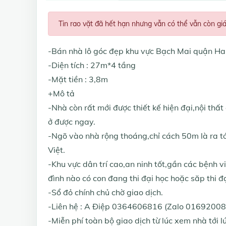
Tin rao vặt đã hết hạn nhưng vẫn có thể vẫn còn gi
-Bán nhà lô góc đẹp khu vực Bạch Mai quận Hai 
-Diện tích : 27m*4 tầng
-Mặt tiền : 3,8m
+Mô tả
-Nhà còn rất mới được thiết kế hiện đại,nội thấ
ở được ngay.
-Ngõ vào nhà rộng thoáng,chỉ cách 50m là ra t
Việt.
-Khu vực dân trí cao,an ninh tốt,gần các bệnh v
đình nào có con đang thi đại học hoặc săp thi đạ
-Sổ đỏ chính chủ chờ giao dịch.
-Liên hệ : A Điệp 0364606816 (Zalo 01692008
-Miễn phí toàn bộ giao dịch từ lúc xem nhà tới 