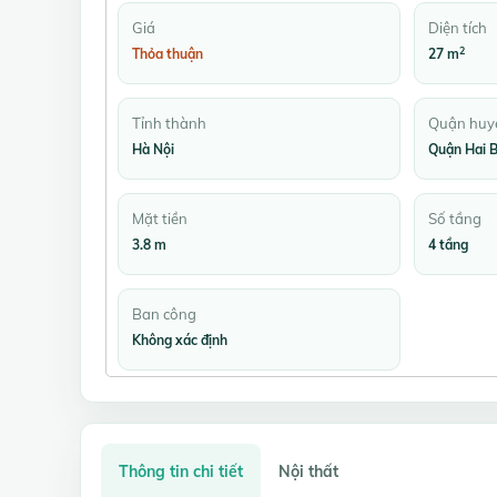
Giá
Diện tích
2
Thỏa thuận
27 m
Tỉnh thành
Quận huy
Hà Nội
Quận Hai B
Mặt tiền
Số tầng
3.8 m
4 tầng
Ban công
Không xác định
Thông tin chi tiết
Nội thất