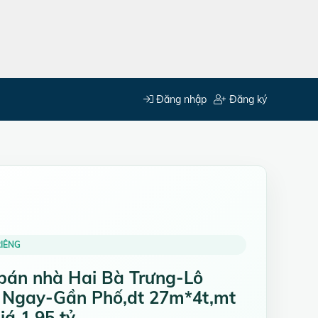
Đăng nhập
Đăng ký
IÊNG
bán nhà Hai Bà Trưng-Lô
 Ngay-Gần Phố,dt 27m*4t,mt
iá 1.95 tỷ