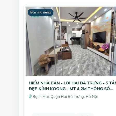
Bán nhà riêng
HIẾM NHÀ BÁN - LÕI HAI BÀ TRƯNG - 5 T
ĐẸP KÍNH KOONG - MT 4.2M THÔNG SỐ
VÀNG
Bạch Mai, Quận Hai Bà Trưng, Hà Nội