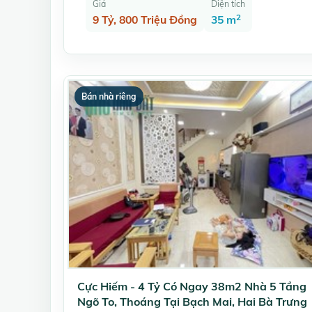
Giá
Diện tích
2
9 Tỷ, 800 Triệu Đồng
35 m
Bán nhà riêng
Cực Hiếm - 4 Tỷ Có Ngay 38m2 Nhà 5 Tầng
Ngõ To, Thoáng Tại Bạch Mai, Hai Bà Trưng