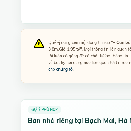
Quý vị đang xem nội dung tin rao "
+ Cần bá
3,8m,Giá 1.95 tỷ
". Mọi thông tin liên quan t
tôi luôn cố gắng để có chất lượng thông tin
về bất kỳ nội dung nào liên quan tới tin rao 
cho chúng tôi
.
GỢI Ý PHÙ HỢP
Bán nhà riêng tại Bạch Mai, Hà 