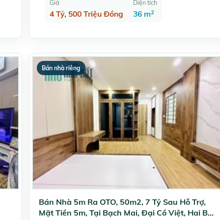
Giá
Diện tích
2
4 Tỷ, 500 Triệu Đồng
36 m
Bán nhà riêng
Bán Nhà 5m Ra OTO, 50m2, 7 Tỷ Sau Hỗ Trợ,
Mặt Tiền 5m, Tại Bạch Mai, Đại Cồ Việt, Hai Bà