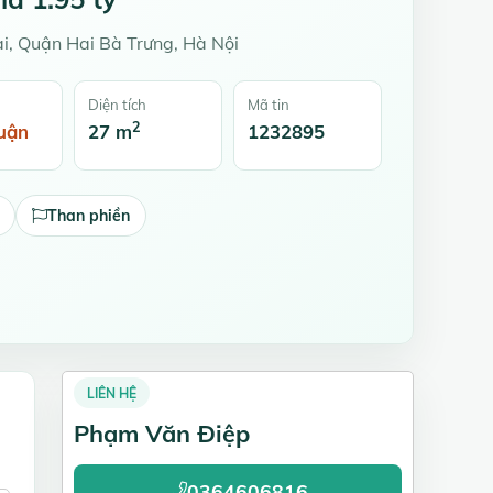
, Quận Hai Bà Trưng, Hà Nội
Diện tích
Mã tin
2
uận
27 m
1232895
Than phiền
LIÊN HỆ
Phạm Văn Điệp
0364606816