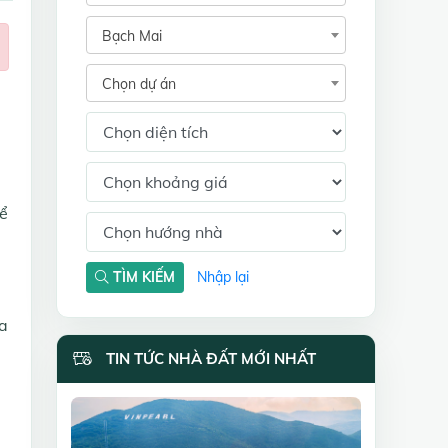
Bạch Mai
Chọn dự án
hể
TÌM KIẾM
Nhập lại
ia
TIN TỨC NHÀ ĐẤT MỚI NHẤT