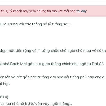
á trị. Quý khách hãy xem những tin rao vặt mới hơn
tại đây
Bà Trưng với các thông số lý tưởng sau:
t đẹp,mặt tiền rộng với 4 tầng chắc chắn,gia chủ mua về có t
ới phố Bạch Mai,gần nút giao thông chính như ngã tư Đại Cồ
iện lớn,và rất gần các trường đại học nổi tiếng phù hợp cho g
i học.
614).
lúc mua nhà,hỗ trợ tư vấn vay ngân hàng...