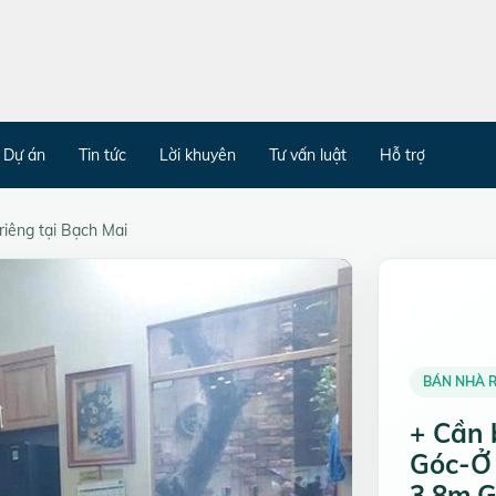
Dự án
Tin tức
Lời khuyên
Tư vấn luật
Hỗ trợ
riêng tại Bạch Mai
BÁN NHÀ R
+ Cần 
Góc-Ở
3,8m,G