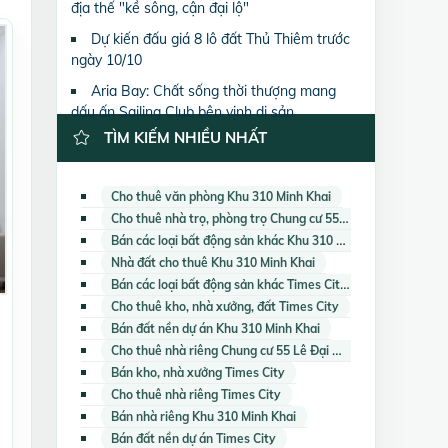
địa thế "kề sông, cận đại lộ"
Dự kiến đấu giá 8 lô đất Thủ Thiêm trước
ngày 10/10
Aria Bay: Chất sống thời thượng mang
dấu ấn Sailing Club bên vịnh di sản
TÌM KIẾM NHIỀU NHẤT
Cho thuê văn phòng Khu 310 Minh Khai
Cho thuê nhà trọ, phòng trọ Chung cư 55 Lê Đại Hành
Bán các loại bất động sản khác Khu 310 Minh Khai
Nhà đất cho thuê Khu 310 Minh Khai
Bán các loại bất động sản khác Times City
Cho thuê kho, nhà xưởng, đất Times City
Bán đất nền dự án Khu 310 Minh Khai
Cho thuê nhà riêng Chung cư 55 Lê Đại Hành
Bán kho, nhà xưởng Times City
Cho thuê nhà riêng Times City
Bán nhà riêng Khu 310 Minh Khai
Bán đất nền dự án Times City