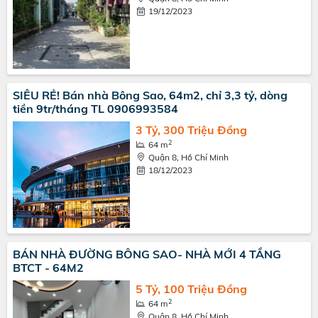
19/12/2023
SIÊU RẺ! Bán nhà Bông Sao, 64m2, chỉ 3,3 tỷ, dòng
tiền 9tr/tháng TL 0906993584
3 Tỷ, 300 Triệu Đồng
2
64 m
Quận 8, Hồ Chí Minh
18/12/2023
BÁN NHÀ ĐƯỜNG BÔNG SAO- NHÀ MỚI 4 TẦNG
BTCT - 64M2
5 Tỷ, 100 Triệu Đồng
2
64 m
Quận 8, Hồ Chí Minh