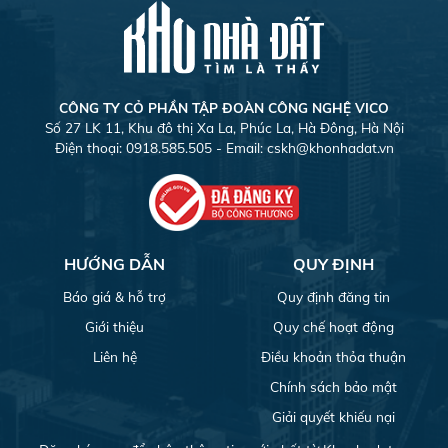
CÔNG TY CỎ PHẦN TẬP ĐOÀN CÔNG NGHỆ VICO
Số 27 LK 11, Khu đô thị Xa La, Phúc La, Hà Đông, Hà Nội
Điện thoại: 0918.585.505 - Email:
cskh@khonhadat.vn
HƯỚNG DẪN
QUY ĐỊNH
Báo giá & hỗ trợ
Quy định đăng tin
Giới thiệu
Quy chế hoạt động
Liên hệ
Điều khoản thỏa thuận
Chính sách bảo mật
Giải quyết khiếu nại