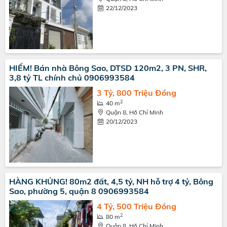
22/12/2023
HIẾM! Bán nhà Bông Sao, DTSD 120m2, 3 PN, SHR,
3,8 tỷ TL chính chủ 0906993584
3 Tỷ, 800 Triệu Đồng
2
40 m
Quận 8, Hồ Chí Minh
20/12/2023
HÀNG KHỦNG! 80m2 đất, 4,5 tỷ, NH hỗ trợ 4 tỷ, Bông
Sao, phường 5, quận 8 0906993584
4 Tỷ, 500 Triệu Đồng
2
80 m
Quận 8, Hồ Chí Minh