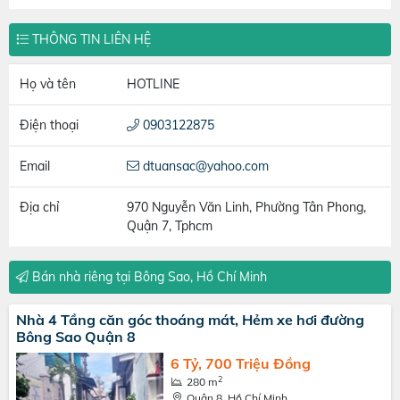
THÔNG TIN LIÊN HỆ
Họ và tên
HOTLINE
Điện thoại
0903122875
Email
dtuansac@yahoo.com
Địa chỉ
970 Nguyễn Văn Linh, Phường Tân Phong,
Quận 7, Tphcm
Bán nhà riêng tại Bông Sao, Hồ Chí Minh
Nhà 4 Tầng căn góc thoáng mát, Hẻm xe hơi đường
Bông Sao Quận 8
6 Tỷ, 700 Triệu Đồng
2
280 m
Quận 8, Hồ Chí Minh