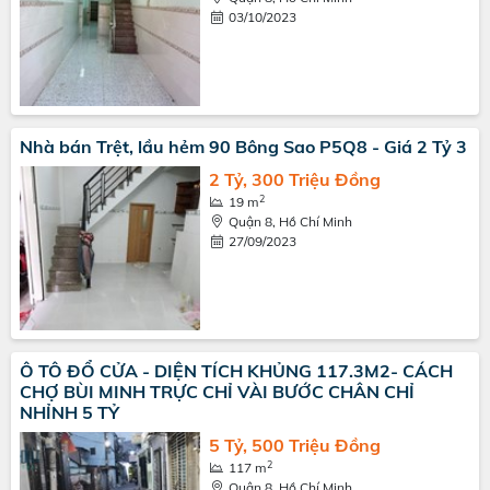
03/10/2023
Nhà bán Trệt, lầu hẻm 90 Bông Sao P5Q8 - Giá 2 Tỷ 3
2 Tỷ, 300 Triệu Đồng
2
19 m
Quận 8, Hồ Chí Minh
27/09/2023
Ô TÔ ĐỔ CỬA - DIỆN TÍCH KHỦNG 117.3M2- CÁCH
CHỢ BÙI MINH TRỰC CHỈ VÀI BƯỚC CHÂN CHỈ
NHỈNH 5 TỶ
5 Tỷ, 500 Triệu Đồng
2
117 m
Quận 8, Hồ Chí Minh