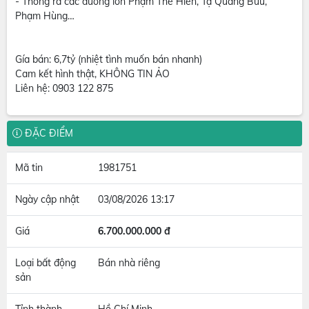
- Thông ra các đường lớn Phạm Thế Hiển, Tạ Quang Bửu,
Phạm Hùng…
Gía bán: 6,7tỷ (nhiệt tình muốn bán nhanh)​
Cam kết hình thật, KHÔNG TIN ẢO​
Liên hệ: 0903 122 875
ĐẶC ĐIỂM
Mã tin
1981751
Ngày cập nhật
03/08/2026 13:17
Giá
6.700.000.000 đ
Loại bất động
Bán nhà riêng
sản