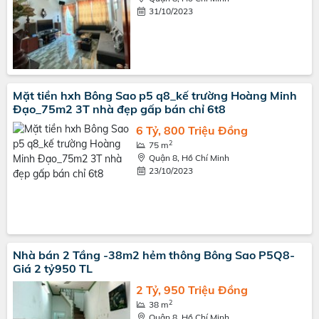
31/10/2023
Mặt tiền hxh Bông Sao p5 q8_kế trường Hoàng Minh
Đạo_75m2 3T nhà đẹp gấp bán chỉ 6t8
6 Tỷ, 800 Triệu Đồng
2
75 m
Quận 8, Hồ Chí Minh
23/10/2023
Nhà bán 2 Tầng -38m2 hẻm thông Bông Sao P5Q8-
Giá 2 tỷ950 TL
2 Tỷ, 950 Triệu Đồng
2
38 m
Quận 8, Hồ Chí Minh