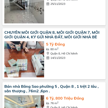
25/11/2023
CHUYÊN MÔI GIỚI QUẬN 8, MÔI GIỚI QUẬN 7, MÔI
GIỚI QUẬN 4, KÝ GỬI NHÀ ĐẤT, MÔI GIỚI NHÀ BÈ
5 Tỷ Đồng
2
80 m
Quận 8, Hồ Chí Minh
14/11/2023
Bán nhà Bông Sao phường 5 , Quận 8 , 1 trệt 2 lầu ,
sân thượng , 76m2 ,6pn .
6 Tỷ, 800 Triệu Đồng
2
76 m
Quận 8, Hồ Chí Minh