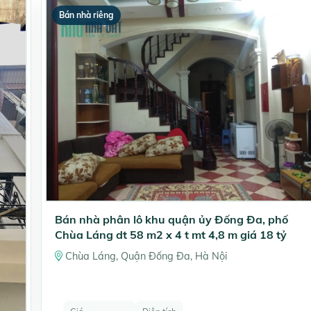
Bán nhà riêng
Bán nhà phân lô khu quận ủy Đống Đa, phố
Chùa Láng dt 58 m2 x 4 t mt 4,8 m giá 18 tỷ
Chùa Láng, Quận Đống Đa, Hà Nội