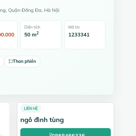
ng, Quận Đống Đa, Hà Nội
Diện tích
Mã tin
2
00.000
50 m
1233341
Than phiền
LIÊN HỆ
ngô đình tùng
0868466336