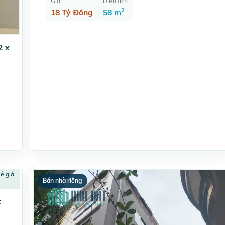
Giá
Diện tích
2
18 Tỷ Đồng
58 m
2 x
Bán nhà riêng
t