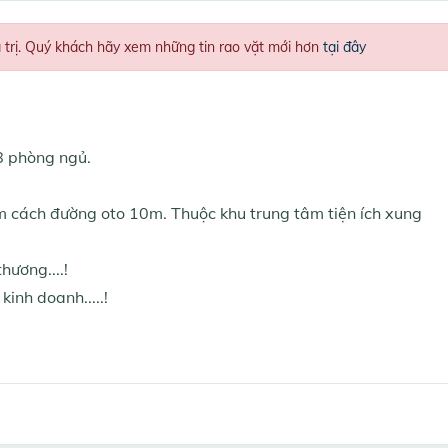
á trị. Quý khách hãy xem những tin rao vặt mới hơn
tại đây
8 phòng ngủ.
,5m cách đường oto 10m. Thuộc khu trung tâm tiện ích xung
hương....!
inh doanh.....!