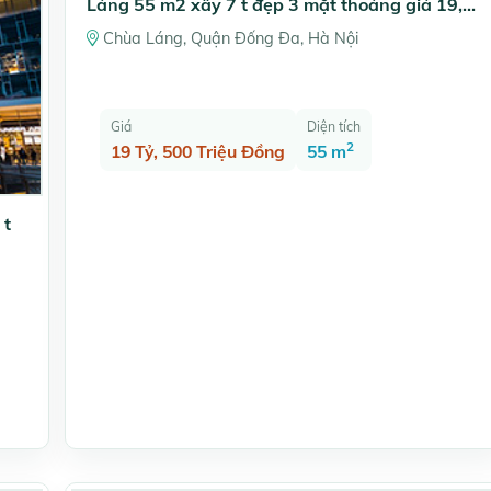
Láng 55 m2 xây 7 t đẹp 3 mặt thoáng giá 19,5
tỷ
Chùa Láng, Quận Đống Đa, Hà Nội
Giá
Diện tích
2
19 Tỷ, 500 Triệu Đồng
55 m
 t