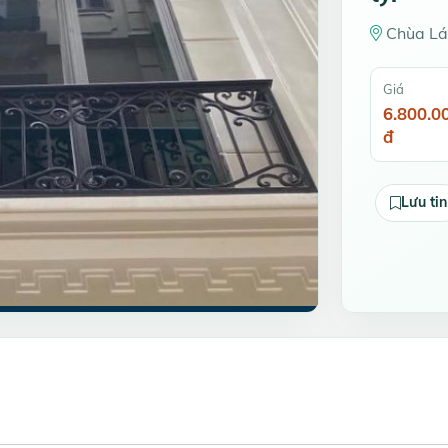
Chùa Lá
Giá
6.800.0
đ
Lưu tin