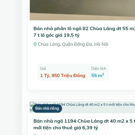
Bán nhà phân lô ngõ 82 Chùa Láng dt 55 m
7 t lô góc giá 19,5 tỷ
Chùa Láng, Quận Đống Đa, Hà Nội
Giá
Diện tích
2
1 Tỷ, 950 Triệu Đồng
55 m
Bán nhà riêng
Bán nhà ngõ 1194 Chùa Láng dt 40 m2 x 5 
mới tiện cho thuê giá 6,39 tỷ