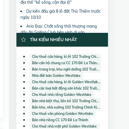
địa thế "kề sông, cận đại lộ"
Dự kiến đấu giá 8 lô đất Thủ Thiêm trước
ngày 10/10
Aria Bay: Chất sống thời thượng mang
dấu ấn Sailing Club bên vịnh di sản
TÌM KIẾM NHIỀU NHẤT
Cho thuê cửa hàng, ki ốt 102 Trường Chinh Kinh Đô (Capital Garden)
Bán căn hộ chung cư CC 170 Đê La Thành
Bán trang trại, khu nghỉ dưỡng 102 Trường Chinh Kinh Đô (Capital Garden)
Nhà đất bán Golden Westlake
Cho thuê cửa hàng, ki ốt Golden Westlake
Bán các loại bất động sản khác 102 Trường Chinh Kinh Đô (Capital Garden)
Cho thuê nhà riêng Golden Westlake
Bán nhà biệt thự, liền kề 102 Trường Chinh Kinh Đô (Capital Garden)
Bán kho, nhà xưởng 102 Trường Chinh Kinh Đô (Capital Garden)
Cho thuê văn phòng Golden Westlake
Bán nhà riêng CC 170 Đê La Thành
Cho thuê nhà mặt phố Golden Westlake