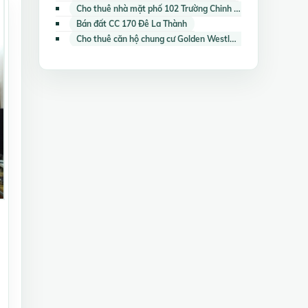
Cho thuê nhà mặt phố 102 Trường Chinh Kinh Đô (Capital Garden)
Bán đất CC 170 Đê La Thành
Cho thuê căn hộ chung cư Golden Westlake