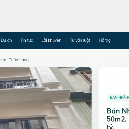
Dự án
Tin tức
Lời khuyên
Tư vấn luật
Hỗ trợ
g tại Chùa Láng
BÁN NHÀ R
Bán Nh
50m2, 
tỷ.