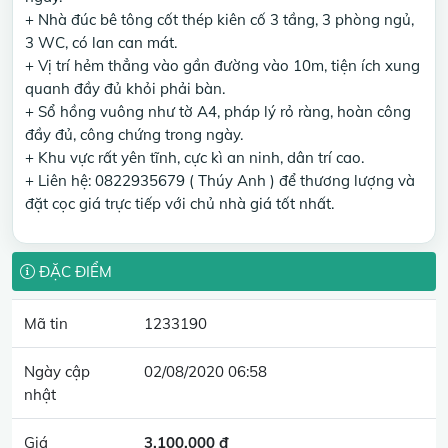
+ Nhà đúc bê tông cốt thép kiên cố 3 tầng, 3 phòng ngủ,
3 WC, có lan can mát.
+ Vị trí hẻm thẳng vào gần đường vào 10m, tiện ích xung
quanh đầy đủ khỏi phải bàn.
+ Sổ hồng vuông như tờ A4, pháp lý rỏ ràng, hoàn công
đầy đủ, công chứng trong ngày.
+ Khu vực rất yên tĩnh, cực kì an ninh, dân trí cao.
+ Liên hệ: 0822935679 ( Thúy Anh ) để thương lượng và
đặt cọc giá trực tiếp với chủ nhà giá tốt nhất.
ĐẶC ĐIỂM
Mã tin
1233190
Ngày cập
02/08/2020 06:58
nhật
Giá
3.100.000 đ