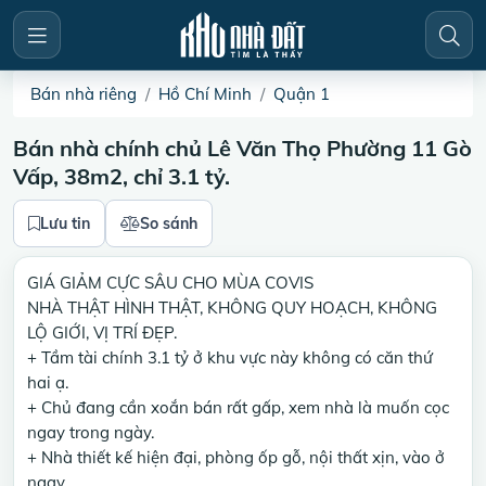
Bán nhà riêng
Hồ Chí Minh
Quận 1
Bán nhà chính chủ Lê Văn Thọ Phường 11 Gò
Vấp, 38m2, chỉ 3.1 tỷ.
Lưu tin
So sánh
GIÁ GIẢM CỰC SÂU CHO MÙA COVIS
NHÀ THẬT HÌNH THẬT, KHÔNG QUY HOẠCH, KHÔNG
LỘ GIỚI, VỊ TRÍ ĐẸP.
+ Tầm tài chính 3.1 tỷ ở khu vực này không có căn thứ
hai ạ.
+ Chủ đang cần xoắn bán rất gấp, xem nhà là muốn cọc
ngay trong ngày.
+ Nhà thiết kế hiện đại, phòng ốp gỗ, nội thất xịn, vào ở
ngay.