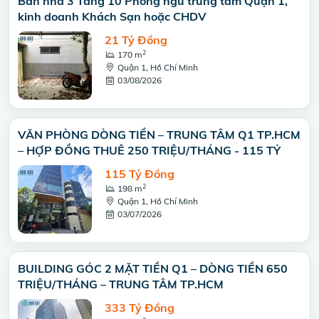
Bán nhà 3 Tầng 10 Phòng ngủ trung tâm Quận 1,
kinh doanh Khách Sạn hoặc CHDV
21 Tỷ Đồng
2
170 m
Quận 1, Hồ Chí Minh
03/08/2026
VĂN PHÒNG DÒNG TIỀN – TRUNG TÂM Q1 TP.HCM
– HỢP ĐỒNG THUÊ 250 TRIỆU/THÁNG - 115 TỶ
115 Tỷ Đồng
2
198 m
Quận 1, Hồ Chí Minh
03/07/2026
BUILDING GÓC 2 MẶT TIỀN Q1 – DÒNG TIỀN 650
TRIỆU/THÁNG – TRUNG TÂM TP.HCM
333 Tỷ Đồng