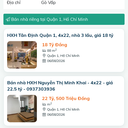
Địa chỉ
Gò Vấp
Bán nhà riêng tại Quận 1, Hồ Chí Minh
HXH Tân Định Quận 1, 4x22, nhà 3 lầu, giá 18 tỷ
18 Tỷ Đồng
2
88 m
Quận 1, Hồ Chí Minh
06/08/2026
Bán nhà HXH Nguyễn Thị Minh Khai - 4x22 - giá
22.5 tỷ - 0937303936
22 Tỷ, 500 Triệu Đồng
2
m
Quận 1, Hồ Chí Minh
06/08/2026