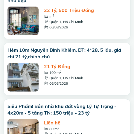
nhà đẹp
22 Tỷ, 500 Triệu Đồng
2
m
Quận 1, Hồ Chí Minh
06/08/2026
Hẻm 10m Nguyễn Bỉnh Khiêm, DT: 4*28, 5 lầu, giá
chỉ 21 tỷ,chính chủ
21 Tỷ Đồng
2
100 m
Quận 1, Hồ Chí Minh
06/08/2026
Siêu Phẩm! Bán nhà khu đất vàng Lý Tự Trọng -
4x20m - 5 tầng TN: 150 triệu - 23 tỷ
Liên hệ
2
80 m