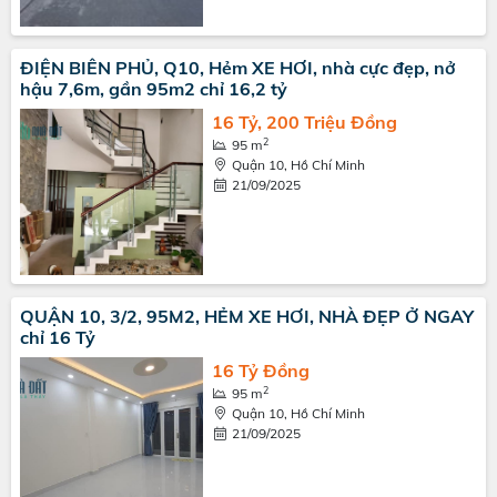
ĐIỆN BIÊN PHỦ, Q10, Hẻm XE HƠI, nhà cực đẹp, nở
hậu 7,6m, gần 95m2 chỉ 16,2 tỷ
16 Tỷ, 200 Triệu Đồng
2
95 m
Quận 10, Hồ Chí Minh
21/09/2025
QUẬN 10, 3/2, 95M2, HẺM XE HƠI, NHÀ ĐẸP Ở NGAY
chỉ 16 Tỷ
16 Tỷ Đồng
2
95 m
Quận 10, Hồ Chí Minh
21/09/2025