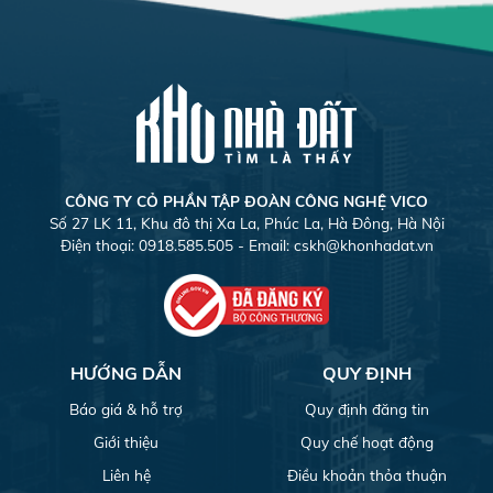
CÔNG TY CỎ PHẦN TẬP ĐOÀN CÔNG NGHỆ VICO
Số 27 LK 11, Khu đô thị Xa La, Phúc La, Hà Đông, Hà Nội
Điện thoại: 0918.585.505 - Email:
cskh@khonhadat.vn
HƯỚNG DẪN
QUY ĐỊNH
Báo giá & hỗ trợ
Quy định đăng tin
Giới thiệu
Quy chế hoạt động
Liên hệ
Điều khoản thỏa thuận