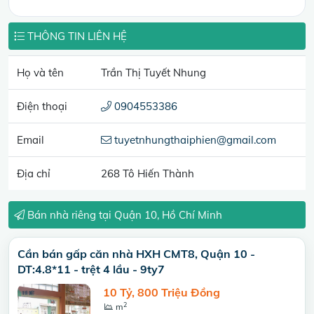
THÔNG TIN LIÊN HỆ
Họ và tên
Trần Thị Tuyết Nhung
Điện thoại
0904553386
Email
tuyetnhungthaiphien@gmail.com
Địa chỉ
268 Tô Hiến Thành
Bán nhà riêng tại Quận 10, Hồ Chí Minh
Cần bán gấp căn nhà HXH CMT8, Quận 10 -
DT:4.8*11 - trệt 4 lầu - 9ty7
10 Tỷ, 800 Triệu Đồng
2
m