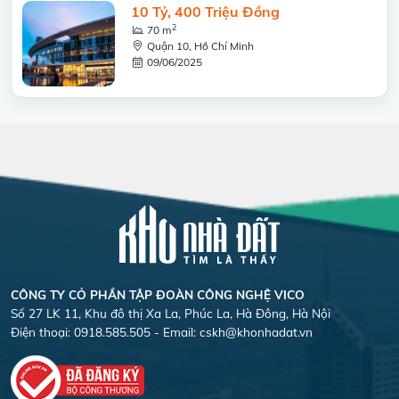
10 Tỷ, 400 Triệu Đồng
2
70 m
Quận 10, Hồ Chí Minh
09/06/2025
CÔNG TY CỎ PHẦN TẬP ĐOÀN CÔNG NGHỆ VICO
Số 27 LK 11, Khu đô thị Xa La, Phúc La, Hà Đông, Hà Nội
Điện thoại: 0918.585.505 - Email:
cskh@khonhadat.vn