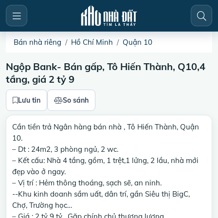
Bán nhà riêng
Hồ Chí Minh
Quận 10
Ngộp Bank- Bán gấp, Tô Hiến Thành, Q10,4
tầng, giá 2 tỷ 9
Lưu tin
So sánh
Cần tiền trả Ngân hàng bán nhà , Tô Hiến Thành, Quận
10.
– Dt : 24m2, 3 phòng ngủ, 2 wc.
– Kết cấu: Nhà 4 tầng, gồm, 1 trệt,1 lửng, 2 lầu, nhà mới
đẹp vào ở ngay.
– Vị trí : Hẻm thông thoáng, sạch sẽ, an ninh.
--Khu kinh doanh sầm uất, dân trí, gần Siêu thị BigC,
Chợ, Trường học…
– Giá : 2 tỷ 9 tỷ . Gặp chính chủ thương lượng.