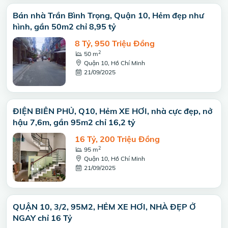
Bán nhà Trần Bình Trọng, Quận 10, Hẻm đẹp như
hình, gần 50m2 chỉ 8,95 tỷ
8 Tỷ, 950 Triệu Đồng
2
50 m
Quận 10, Hồ Chí Minh
21/09/2025
ĐIỆN BIÊN PHỦ, Q10, Hẻm XE HƠI, nhà cực đẹp, nở
hậu 7,6m, gần 95m2 chỉ 16,2 tỷ
16 Tỷ, 200 Triệu Đồng
2
95 m
Quận 10, Hồ Chí Minh
21/09/2025
QUẬN 10, 3/2, 95M2, HẺM XE HƠI, NHÀ ĐẸP Ở
NGAY chỉ 16 Tỷ