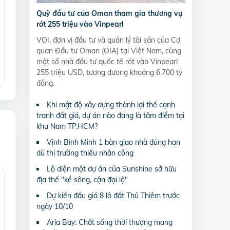
Quỹ đầu tư của Oman tham gia thương vụ
rót 255 triệu vào Vinpearl
VOI, đơn vị đầu tư và quản lý tài sản của Cơ
quan Đầu tư Oman (OIA) tại Việt Nam, cùng
một số nhà đầu tư quốc tế rót vào Vinpearl
255 triệu USD, tương đương khoảng 6.700 tỷ
đồng.
Khi mật độ xây dựng thành lợi thế cạnh
tranh đắt giá, dự án nào đang là tâm điểm tại
khu Nam TP.HCM?
Vịnh Bình Minh 1 bàn giao nhà đúng hạn
dù thị trường thiếu nhân công
Lộ diện một dự án của Sunshine sở hữu
địa thế "kề sông, cận đại lộ"
Dự kiến đấu giá 8 lô đất Thủ Thiêm trước
ngày 10/10
Aria Bay: Chất sống thời thượng mang