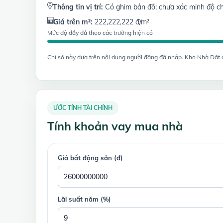
Thông tin vị trí:
Có ghim bản đồ; chưa xác minh độ ch
Giá trên m²:
222,222,222 đ/m²
Mức độ đầy đủ theo các trường hiện có
Chỉ số này dựa trên nội dung người đăng đã nhập. Kho Nhà Đất chư
ƯỚC TÍNH TÀI CHÍNH
Tính khoản vay mua nhà
Giá bất động sản (đ)
Lãi suất năm (%)