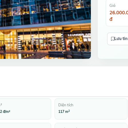
Giá
26.000.
đ
Lưu tin
m²
Diện tích
2
2 đ/m²
117 m