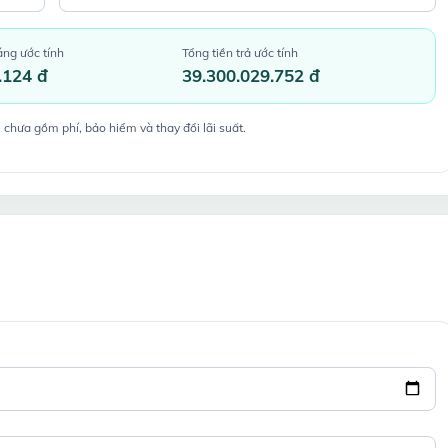
áng ước tính
Tổng tiền trả ước tính
.124 đ
39.300.029.752 đ
 chưa gồm phí, bảo hiểm và thay đổi lãi suất.