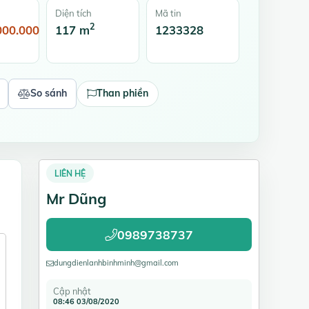
Diện tích
Mã tin
2
000.000
117 m
1233328
So sánh
Than phiền
LIÊN HỆ
Mr Dũng
0989738737
dungdienlanhbinhminh@gmail.com
Cập nhật
08:46 03/08/2020