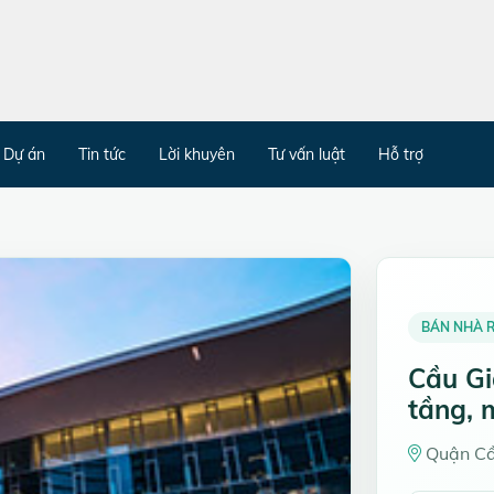
Dự án
Tin tức
Lời khuyên
Tư vấn luật
Hỗ trợ
BÁN NHÀ R
Cầu Gi
tầng, 
Quận Cầ