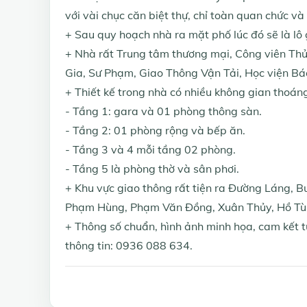
với vài chục căn biệt thự, chỉ toàn quan chức v
+ Sau quy hoạch nhà ra mặt phố lúc đó sẽ là lô g
+ Nhà rất Trung tâm thương mại, Công viên Thủ
Gia, Sư Phạm, Giao Thông Vận Tải, Học viện Bá
+ Thiết kế trong nhà có nhiều không gian thoáng
- Tầng 1: gara và 01 phòng thông sàn.
- Tầng 2: 01 phòng rộng và bếp ăn.
- Tầng 3 và 4 mỗi tầng 02 phòng.
- Tầng 5 là phòng thờ và sân phơi.
+ Khu vực giao thông rất tiện ra Đường Láng, 
Phạm Hùng, Phạm Văn Đồng, Xuân Thủy, Hồ T
+ Thông số chuẩn, hình ảnh minh họa, cam kết t
thông tin: 0936 088 634.