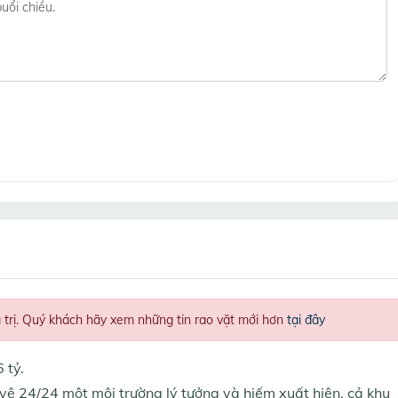
á trị. Quý khách hãy xem những tin rao vặt mới hơn
tại đây
 tỷ.
vệ 24/24 một môi trường lý tưởng và hiếm xuất hiện, cả khu