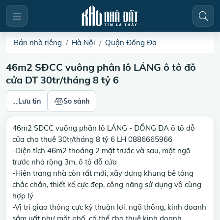
Bán nhà riêng
Hà Nội
Quận Đống Đa
46m2 SĐCC vuông phân lô LÁNG ô tô đỗ
cửa DT 30tr/tháng 8 tỷ 6
Lưu tin
So sánh
46m2 SĐCC vuông phân lô LÁNG - ĐỐNG ĐA ô tô đỗ
cửa cho thuê 30tr/tháng 8 tỷ 6 LH 0886665966
-Diện tích 46m2 thoáng 2 mặt trước và sau, mặt ngõ
trước nhà rộng 3m, ô tô đỗ cửa
-Hiện trạng nhà còn rất mới, xây dựng khung bê tông
chắc chắn, thiết kế cực đẹp, công năng sử dụng vô cùng
hợp lý
-Vị trí giao thông cực kỳ thuận lợi, ngõ thông, kinh doanh
sầm uất như mặt phố. có thể cho thuê kinh doanh