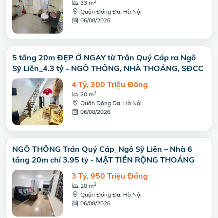
2
33 m
Quận Đống Đa, Hà Nội
06/08/2026
5 tầng 20m ĐẸP Ở NGAY từ Trần Quý Cáp ra Ngô
Sỹ Liên_4.3 tỷ - NGÕ THÔNG, NHÀ THOÁNG, SĐCC
4 Tỷ, 300 Triệu Đồng
2
20 m
Quận Đống Đa, Hà Nội
06/08/2026
NGÕ THÔNG Trần Quý Cáp_Ngô Sỹ Liên – Nhà 6
tầng 20m chỉ 3.95 tỷ - MẶT TIỀN RỘNG THOÁNG
3 Tỷ, 950 Triệu Đồng
2
20 m
Quận Đống Đa, Hà Nội
06/08/2026