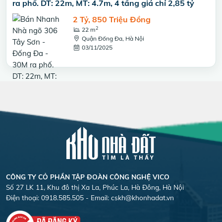
ra phố. DT: 22m, MT: 4.7m, 4 tầng giá chỉ 2,85 tỷ
2 Tỷ, 850 Triệu Đồng
2
22 m
Quận Đống Đa, Hà Nội
03/11/2025
CÔNG TY CỎ PHẦN TẬP ĐOÀN CÔNG NGHỆ VICO
Số 27 LK 11, Khu đô thị Xa La, Phúc La, Hà Đông, Hà Nội
Điện thoại: 0918.585.505 - Email:
cskh@khonhadat.vn