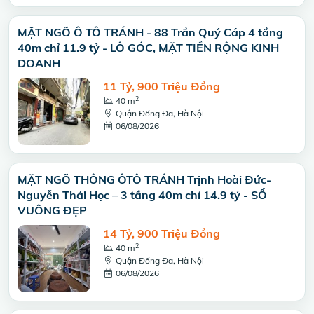
MẶT NGÕ Ô TÔ TRÁNH - 88 Trần Quý Cáp 4 tầng
40m chỉ 11.9 tỷ - LÔ GÓC, MẶT TIỀN RỘNG KINH
DOANH
11 Tỷ, 900 Triệu Đồng
2
40 m
Quận Đống Đa, Hà Nội
06/08/2026
MẶT NGÕ THÔNG ÔTÔ TRÁNH Trịnh Hoài Đức-
Nguyễn Thái Học – 3 tầng 40m chỉ 14.9 tỷ - SỔ
VUÔNG ĐẸP
14 Tỷ, 900 Triệu Đồng
2
40 m
Quận Đống Đa, Hà Nội
06/08/2026