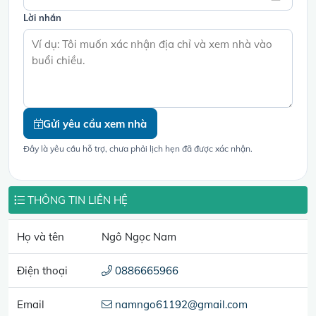
Lời nhắn
Gửi yêu cầu xem nhà
Đây là yêu cầu hỗ trợ, chưa phải lịch hẹn đã được xác nhận.
THÔNG TIN LIÊN HỆ
Họ và tên
Ngô Ngọc Nam
Điện thoại
0886665966
Email
namngo61192@gmail.com