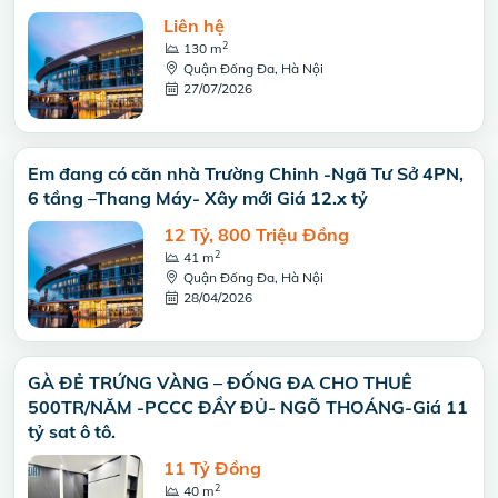
Liên hệ
2
130 m
Quận Đống Đa, Hà Nội
27/07/2026
Em đang có căn nhà Trường Chinh -Ngã Tư Sở 4PN,
6 tầng –Thang Máy- Xây mới Giá 12.x tỷ
12 Tỷ, 800 Triệu Đồng
2
41 m
Quận Đống Đa, Hà Nội
28/04/2026
GÀ ĐẺ TRỨNG VÀNG – ĐỐNG ĐA CHO THUÊ
500TR/NĂM -PCCC ĐẦY ĐỦ- NGÕ THOÁNG-Giá 11
tỷ sat ô tô.
11 Tỷ Đồng
2
40 m