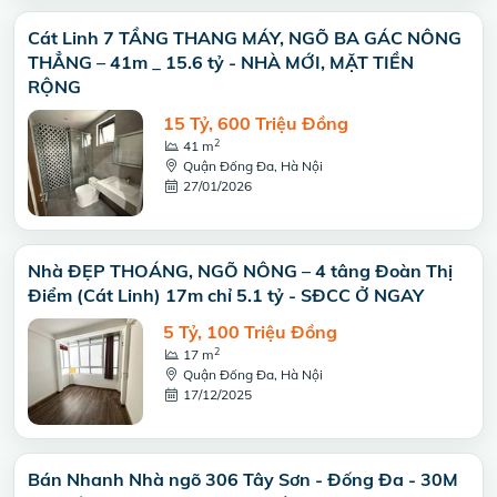
Cát Linh 7 TẦNG THANG MÁY, NGÕ BA GÁC NÔNG
THẲNG – 41m _ 15.6 tỷ - NHÀ MỚI, MẶT TIỀN
RỘNG
15 Tỷ, 600 Triệu Đồng
2
41 m
Quận Đống Đa, Hà Nội
27/01/2026
Nhà ĐẸP THOÁNG, NGÕ NÔNG – 4 tâng Đoàn Thị
Điểm (Cát Linh) 17m chỉ 5.1 tỷ - SĐCC Ở NGAY
5 Tỷ, 100 Triệu Đồng
2
17 m
Quận Đống Đa, Hà Nội
17/12/2025
Bán Nhanh Nhà ngõ 306 Tây Sơn - Đống Đa - 30M