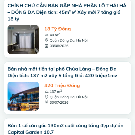
CHÍNH CHỦ CẦN BÁN GẤP NHÀ PHÂN LÔ THÁI HÀ
– ĐỐNG ĐA Diện tích: 45m² ✅ Xây mới 7 tầng giá
18 tỷ
18 Tỷ Đồng
2
40 m
Quận Đống Đa, Hà Nội
03/08/2026
Bán nhà mặt tiền tại phố Chùa Láng – Đống Đa
Diện tích: 137 m2 xây 5 tầng Giá: 420 triệu/1mv
420 Triệu Đồng
2
137 m
Quận Đống Đa, Hà Nội
30/07/2026
Bán 1 số căn góc 130m2 cuối cùng tầng đẹp dự án
Capital Garden 10.7