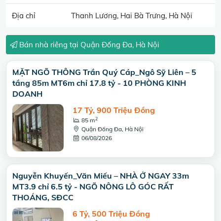
Địa chỉ
Thanh Lương, Hai Bà Trưng, Hà Nội
Bán nhà riêng tại Quận Đống Đa, Hà Nội
MẶT NGÕ THÔNG Trần Quý Cáp_Ngô Sỹ Liên – 5
tầng 85m MT6m chỉ 17.8 tỷ - 10 PHÒNG KINH
DOANH
17 Tỷ, 900 Triệu Đồng
2
85 m
Quận Đống Đa, Hà Nội
06/08/2026
Nguyễn Khuyến_Văn Miếu – NHÀ Ở NGAY 33m
MT3.9 chỉ 6.5 tỷ - NGÕ NÔNG LÔ GÓC RẤT
THOÁNG, SĐCC
6 Tỷ, 500 Triệu Đồng