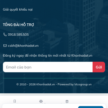
Giải quyết khiếu nại
TỔNG ĐÀI HỖ TRỢ
0918.585.505
cskh@khonhadat.vn
Đăng ký ngay để nhận thông tin mới nhất từ Khonhadat.vn
Gửi
© 2010 - 2026
Khonhadat.vn
- Powered by Vicogroup.vn
Lưu tin
So sánh
Yêu cầu xem