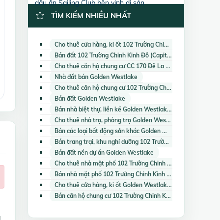
dấu ấn Sailing Club bên vịnh di sản
TÌM KIẾM NHIỀU NHẤT
Cho thuê cửa hàng, ki ốt 102 Trường Chinh Kinh Đô (Capital Garden)
Bán đất 102 Trường Chinh Kinh Đô (Capital Garden)
Cho thuê căn hộ chung cư CC 170 Đê La Thành
Nhà đất bán Golden Westlake
Cho thuê căn hộ chung cư 102 Trường Chinh Kinh Đô (Capital Garden)
Bán đất Golden Westlake
Bán nhà biệt thự, liền kề Golden Westlake
Cho thuê nhà trọ, phòng trọ Golden Westlake
Bán các loại bất động sản khác Golden Westlake
Bán trang trại, khu nghỉ dưỡng 102 Trường Chinh Kinh Đô (Capital Garden)
Bán đất nền dự án Golden Westlake
Cho thuê nhà mặt phố 102 Trường Chinh Kinh Đô (Capital Garden)
Bán nhà mặt phố 102 Trường Chinh Kinh Đô (Capital Garden)
Cho thuê cửa hàng, ki ốt Golden Westlake
Bán căn hộ chung cư 102 Trường Chinh Kinh Đô (Capital Garden)
g