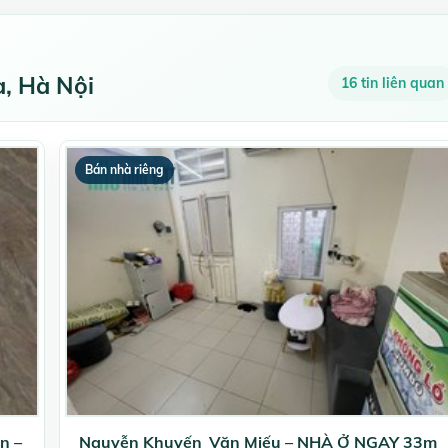
, Hà Nội
16 tin liên quan
Bán nhà riêng
n –
Nguyễn Khuyến_Văn Miếu – NHÀ Ở NGAY 33m