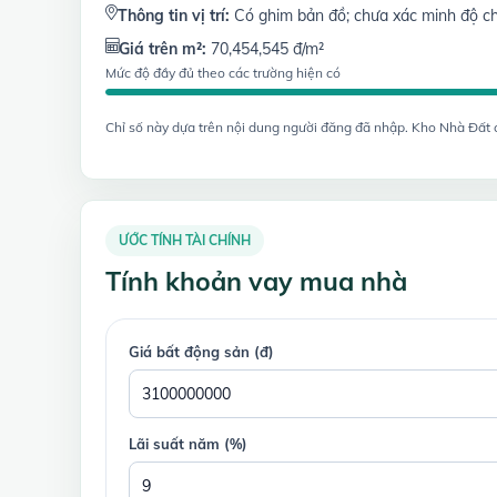
Thông tin vị trí:
Có ghim bản đồ; chưa xác minh độ ch
Giá trên m²:
70,454,545 đ/m²
Mức độ đầy đủ theo các trường hiện có
Chỉ số này dựa trên nội dung người đăng đã nhập. Kho Nhà Đất chư
ƯỚC TÍNH TÀI CHÍNH
Tính khoản vay mua nhà
Giá bất động sản (đ)
Lãi suất năm (%)