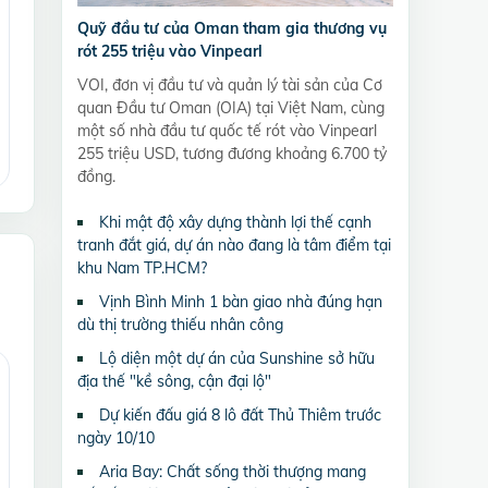
Quỹ đầu tư của Oman tham gia thương vụ
rót 255 triệu vào Vinpearl
VOI, đơn vị đầu tư và quản lý tài sản của Cơ
quan Đầu tư Oman (OIA) tại Việt Nam, cùng
một số nhà đầu tư quốc tế rót vào Vinpearl
255 triệu USD, tương đương khoảng 6.700 tỷ
đồng.
Khi mật độ xây dựng thành lợi thế cạnh
tranh đắt giá, dự án nào đang là tâm điểm tại
khu Nam TP.HCM?
Vịnh Bình Minh 1 bàn giao nhà đúng hạn
dù thị trường thiếu nhân công
Lộ diện một dự án của Sunshine sở hữu
địa thế "kề sông, cận đại lộ"
Dự kiến đấu giá 8 lô đất Thủ Thiêm trước
ngày 10/10
Aria Bay: Chất sống thời thượng mang