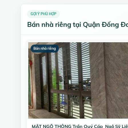
GỢI Ý PHÙ HỢP
Bán nhà riêng tại Quận Đống Đa
Bán nhà riêng
MẶT NGÕ THÔNG Trần Quý Cáp_Ngô Sỹ Liê