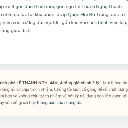
tắp xe 3 gác đua thoải mái, gần ngã Lê Thanh Nghị, Thanh
n nhà tọa lạc tại khu phân lô vip Quận Hai Bà Trưng, dân trí
viên các trường đại học lớn, gần khu vui chơi, bệnh viện lớn,
sàng giao dịch.
nhà phố LÊ THANH NGHỊ 44M, 4 tầng giá nhỉnh 3 tỷ
". Mọi thông tin
in đăng tải và chịu trách nhiệm. Chúng tôi luôn cố gắng để có chất lượng
ảm bảo và không chịu trách nhiệm về bất kỳ nội dung nào liên quan tới
hay vấn đề gì xin hãy
thông báo cho chúng tôi
.