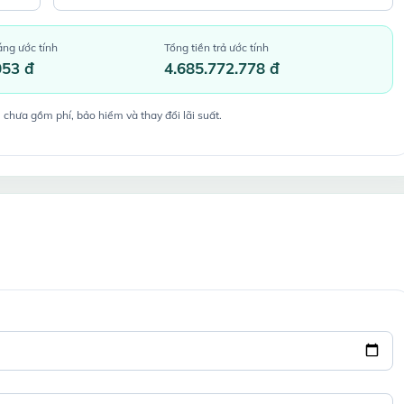
áng ước tính
Tổng tiền trả ước tính
053 đ
4.685.772.778 đ
 chưa gồm phí, bảo hiểm và thay đổi lãi suất.