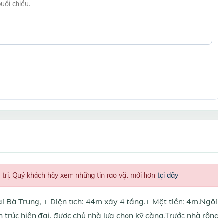
á trị. Quý khách hãy xem những tin rao vặt mới hơn
tại đây
 Bà Trưng, + Diện tích: 44m xây 4 tầng.+ Mặt tiền: 4m.Ngôi
ến trúc hiện đại, được chủ nhà lựa chọn kỹ càng.Trước nhà rộn