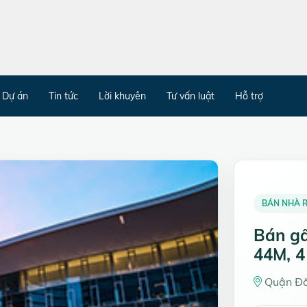
Dự án
Tin tức
Lời khuyên
Tư vấn luật
Hỗ trợ
BÁN NHÀ R
Bán g
44M, 4
Quận Đố