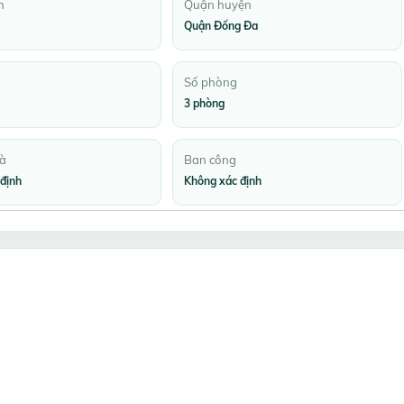
h
Quận huyện
Quận Đống Đa
Số phòng
3 phòng
à
Ban công
định
Không xác định