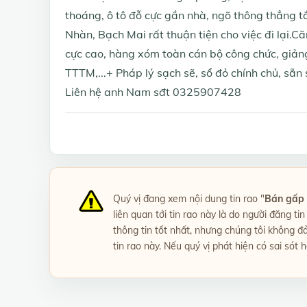
thoáng, ô tô đỗ cực gần nhà, ngõ thông thẳng 
Nhàn, Bạch Mai rất thuận tiện cho việc đi lại.Că
cực cao, hàng xóm toàn cán bộ công chức, giảng 
TTTM,...+ Pháp lý sạch sẽ, sổ đỏ chính chủ, sẵn 
Liên hệ anh Nam sđt 0325907428
Quý vị đang xem nội dung tin rao "
Bán gấp 
liên quan tới tin rao này là do người đăng t
thông tin tốt nhất, nhưng chúng tôi không đ
tin rao này. Nếu quý vị phát hiện có sai sót 