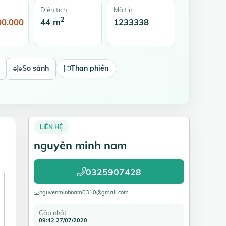
Diện tích
Mã tin
2
00.000
44 m
1233338
So sánh
Than phiền
LIÊN HỆ
nguyễn minh nam
0325907428
nguyenminhnam0310@gmail.com
Cập nhật
09:42 27/07/2020