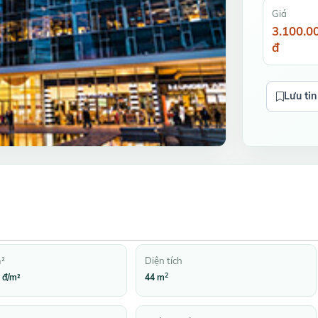
Giá
3.100.0
đ
Lưu tin
m²
Diện tích
2
 đ/m²
44 m