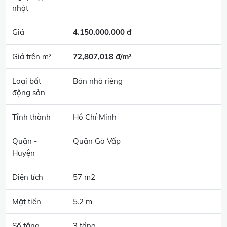
nhật
Giá
4.150.000.000 đ
Giá trên m²
72,807,018 đ/m²
Loại bất
Bán nhà riêng
động sản
Tỉnh thành
Hồ Chí Minh
Quận -
Quận Gò Vấp
Huyện
Diện tích
57 m2
Mặt tiền
5.2 m
Số tầng
3 tầng