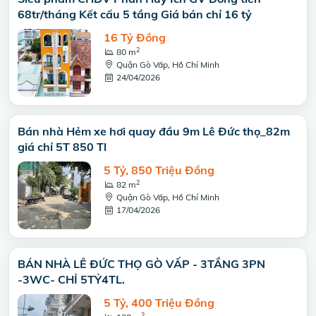
68tr/tháng Kết cấu 5 tầng Giá bán chỉ 16 tỷ
16 Tỷ Đồng
2
80 m
Quận Gò Vấp, Hồ Chí Minh
24/04/2026
Bán nhà Hẻm xe hơi quay đầu 9m Lê Đức thọ_82m
giá chỉ 5T 850 Tl
5 Tỷ, 850 Triệu Đồng
2
82 m
Quận Gò Vấp, Hồ Chí Minh
17/04/2026
BÁN NHÀ LÊ ĐỨC THỌ GÒ VẤP - 3TẦNG 3PN
-3WC- CHỈ 5TỶ4TL.
5 Tỷ, 400 Triệu Đồng
2