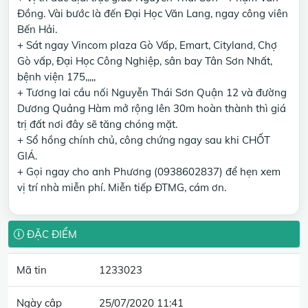
Đồng. Vài bước là đến Đại Học Văn Lang, ngay công viên
Bến Hải.
+ Sát ngay Vincom plaza Gò Vấp, Emart, Cityland, Chợ
Gò vấp, Đại Học Công Nghiệp, sân bay Tân Sơn Nhất,
bệnh viện 175,,,,,
+ Tương lai cầu nối Nguyễn Thái Sơn Quận 12 và đường
Dương Quảng Hàm mở rộng lên 30m hoàn thành thì giá
trị đất nơi đây sẽ tăng chóng mặt.
+ Sổ hồng chính chủ, công chứng ngay sau khi CHỐT
GIÁ.
+ Gọi ngay cho anh Phương (0938602837) để hẹn xem
vị trí nhà miễn phí. Miễn tiếp ĐTMG, cám ơn.
ĐẶC ĐIỂM
Mã tin
1233023
Ngày cập
25/07/2020 11:41