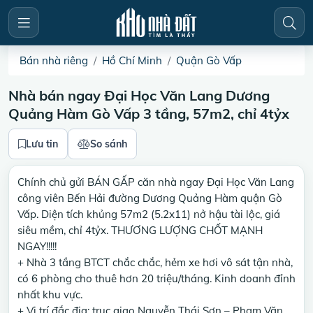
Bán nhà riêng
Hồ Chí Minh
Quận Gò Vấp
Nhà bán ngay Đại Học Văn Lang Dương
Quảng Hàm Gò Vấp 3 tầng, 57m2, chỉ 4tỷx
Lưu tin
So sánh
Chính chủ gửi BÁN GẤP căn nhà ngay Đại Học Văn Lang
công viên Bến Hải đường Dương Quảng Hàm quận Gò
Vấp. Diện tích khủng 57m2 (5.2x11) nở hậu tài lộc, giá
siêu mềm, chỉ 4tỷx. THƯƠNG LƯỢNG CHỐT MẠNH
NGAY!!!!!
+ Nhà 3 tầng BTCT chắc chắc, hẻm xe hơi vô sát tận nhà,
có 6 phòng cho thuê hơn 20 triệu/tháng. Kinh doanh đỉnh
nhất khu vực.
+ Vị trí đắc địa: trục giao Nguyễn Thái Sơn – Phạm Văn