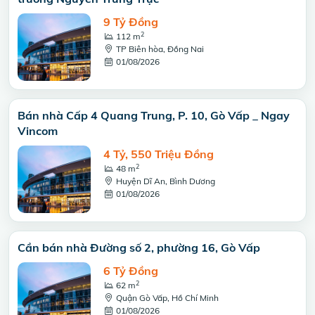
9 Tỷ Đồng
2
112 m
TP Biên hòa, Đồng Nai
01/08/2026
Bán nhà Cấp 4 Quang Trung, P. 10, Gò Vấp _ Ngay
Vincom
4 Tỷ, 550 Triệu Đồng
2
48 m
Huyện Dĩ An, Bình Dương
01/08/2026
Cần bán nhà Đường số 2, phường 16, Gò Vấp
6 Tỷ Đồng
2
62 m
Quận Gò Vấp, Hồ Chí Minh
01/08/2026