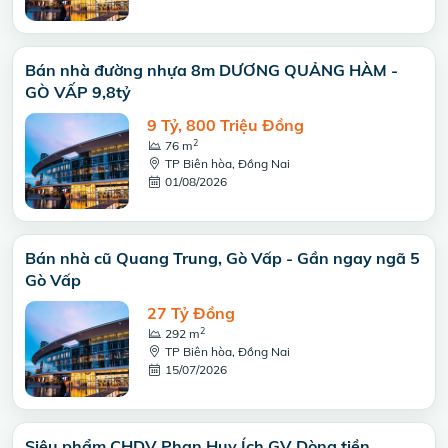
Bán nhà đường nhựa 8m DƯƠNG QUẢNG HÀM -
GÒ VẤP 9,8tỷ
9 Tỷ, 800 Triệu Đồng
2
76 m
TP Biên hòa, Đồng Nai
01/08/2026
Bán nhà cũ Quang Trung, Gò Vấp - Gần ngay ngã 5
Gò Vấp
27 Tỷ Đồng
2
292 m
TP Biên hòa, Đồng Nai
15/07/2026
Siêu phẩm CHDV Phan Huy Ích GV Dòng tiền