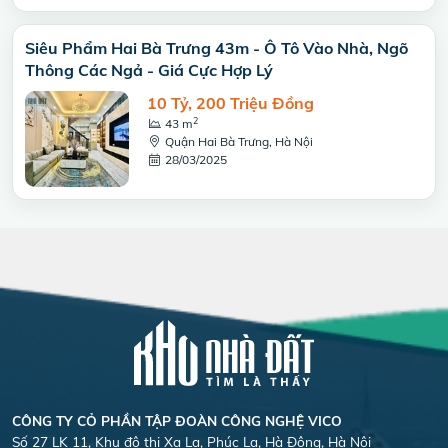
Siêu Phẩm Hai Bà Trưng 43m - Ô Tô Vào Nhà, Ngõ
Thông Các Ngả - Giá Cực Hợp Lý
10 Tỷ, 200 Triệu Đồng
2
43 m
Quận Hai Bà Trưng, Hà Nội
28/03/2025
CÔNG TY CỎ PHẦN TẬP ĐOÀN CÔNG NGHỆ VICO
Số 27 LK 11, Khu đô thị Xa La, Phúc La, Hà Đông, Hà Nội