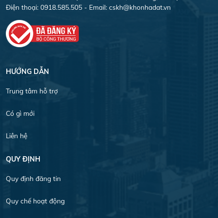
Điện thoại: 0918.585.505 - Email:
cskh@khonhadat.vn
HƯỚNG DẪN
Trung tâm hỗ trợ
Có gì mới
Liên hệ
QUY ĐỊNH
Quy định đăng tin
Quy chế hoạt động