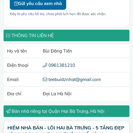
Gửi yêu cầu xem nhà
Đây là yêu cầu hỗ trợ, chưa phải lịch hẹn đã được xác nhận.
THÔNG TIN LIÊN HỆ
Họ và tên
Bùi Đăng Tiến
Điện thoại
0961381210
Email
teebuidznhat@gmail.com
Địa chỉ
Đại La Hà Nội
Bán nhà riêng tại Quận Hai Bà Trưng, Hà Nội
HIẾM NHÀ BÁN - LÕI HAI BÀ TRƯNG - 5 TẦNG ĐẸP