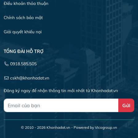
Điều khoản thỏa thuận
Chính sách bảo mật
Giải quyết khiếu nại
TỔNG ĐÀI HỖ TRỢ
0918.585.505
cskh@khonhadat.vn
Đăng ký ngay để nhận thông tin mới nhất từ Khonhadat.vn
Gửi
© 2010 - 2026
Khonhadat.vn
- Powered by Vicogroup.vn