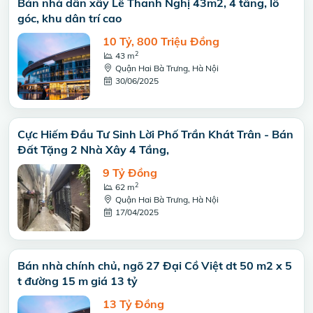
Bán nhà dân xây Lê Thanh Nghị 43m2, 4 tầng, lô
góc, khu dân trí cao
10 Tỷ, 800 Triệu Đồng
2
43 m
Quận Hai Bà Trưng, Hà Nội
30/06/2025
Cực Hiếm Đầu Tư Sinh Lời Phố Trần Khát Trân - Bán
Đất Tặng 2 Nhà Xây 4 Tầng,
9 Tỷ Đồng
2
62 m
Quận Hai Bà Trưng, Hà Nội
17/04/2025
Bán nhà chính chủ, ngõ 27 Đại Cồ Việt dt 50 m2 x 5
t đường 15 m giá 13 tỷ
13 Tỷ Đồng