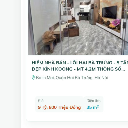
HIẾM NHÀ BÁN - LÕI HAI BÀ TRƯNG - 5 T
ĐẸP KÍNH KOONG - MT 4.2M THÔNG SỐ
VÀNG
Bạch Mai, Quận Hai Bà Trưng, Hà Nội
Giá
Diện tích
2
9 Tỷ, 800 Triệu Đồng
35 m