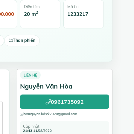
Diện tích
Mã tin
2
00.000
20 m
1233217
Than phiền
LIÊN HỆ
Nguyễn Văn Hòa
0961735092
hoanguyen.bdstk2020@gmail.com
Cập nhật
21:43 11/08/2020