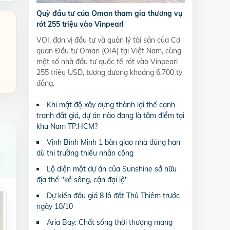
Quỹ đầu tư của Oman tham gia thương vụ
rót 255 triệu vào Vinpearl
VOI, đơn vị đầu tư và quản lý tài sản của Cơ
quan Đầu tư Oman (OIA) tại Việt Nam, cùng
một số nhà đầu tư quốc tế rót vào Vinpearl
255 triệu USD, tương đương khoảng 6.700 tỷ
đồng.
Khi mật độ xây dựng thành lợi thế cạnh
tranh đắt giá, dự án nào đang là tâm điểm tại
khu Nam TP.HCM?
Vịnh Bình Minh 1 bàn giao nhà đúng hạn
dù thị trường thiếu nhân công
Lộ diện một dự án của Sunshine sở hữu
địa thế "kề sông, cận đại lộ"
Dự kiến đấu giá 8 lô đất Thủ Thiêm trước
ngày 10/10
Aria Bay: Chất sống thời thượng mang