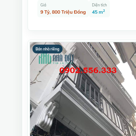
Giá
Diện tích
2
9 Tỷ, 800 Triệu Đồng
45 m
Bán nhà riêng