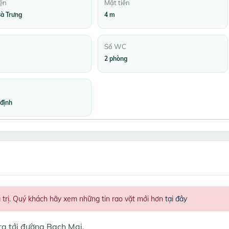
ện
Mặt tiền
à Trưng
4 m
Số WC
2 phòng
định
á trị. Quý khách hãy xem những tin rao vặt mới hơn
tại đây
ra tới đường Bạch Mai.