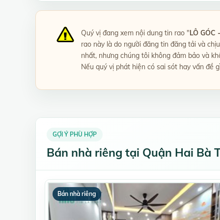
Quý vị đang xem nội dung tin rao "
LÔ GÓC 
rao này là do người đăng tin đăng tải và chị
nhất, nhưng chúng tôi không đảm bảo và khôn
Nếu quý vị phát hiện có sai sót hay vấn đề g
GỢI Ý PHÙ HỢP
Bán nhà riêng tại Quận Hai Bà 
Bán nhà riêng