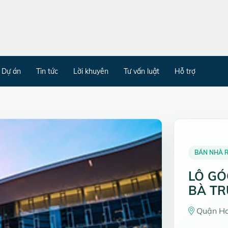
Dự án
Tin tức
Lời khuyên
Tư vấn luật
Hỗ trợ
BÁN NHÀ R
LÔ GÓ
BÀ T
Quận Hai