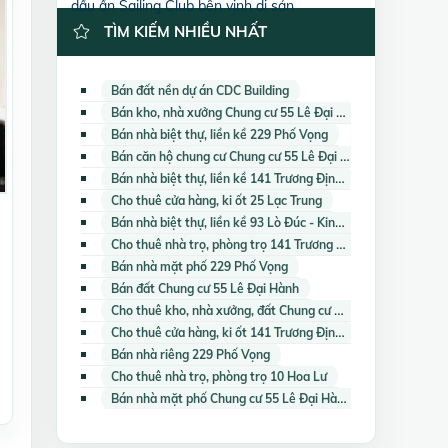
dấu ấn Sailing Club bên vịnh di sản
TÌM KIẾM NHIỀU NHẤT
Bán đất nền dự án CDC Building
Bán kho, nhà xưởng Chung cư 55 Lê Đại Hành
Bán nhà biệt thự, liền kề 229 Phố Vọng
Bán căn hộ chung cư Chung cư 55 Lê Đại Hành
Bán nhà biệt thự, liền kề 141 Trương Định
Cho thuê cửa hàng, ki ốt 25 Lạc Trung
Bán nhà biệt thự, liền kề 93 Lò Đúc - Kinh Đô Tower
Cho thuê nhà trọ, phòng trọ 141 Trương Định
Bán nhà mặt phố 229 Phố Vọng
Bán đất Chung cư 55 Lê Đại Hành
Cho thuê kho, nhà xưởng, đất Chung cư 55 Lê Đại Hành
Cho thuê cửa hàng, ki ốt 141 Trương Định
Bán nhà riêng 229 Phố Vọng
Cho thuê nhà trọ, phòng trọ 10 Hoa Lư
Bán nhà mặt phố Chung cư 55 Lê Đại Hành