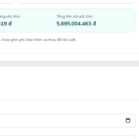
áng ước tính
Tổng tiền trả ước tính
519 đ
5.895.004.463 đ
 chưa gồm phí, bảo hiểm và thay đổi lãi suất.