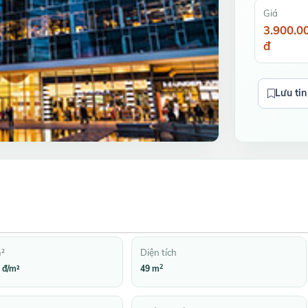
Giá
3.900.0
đ
Lưu tin
m²
Diện tích
2
 đ/m²
49 m