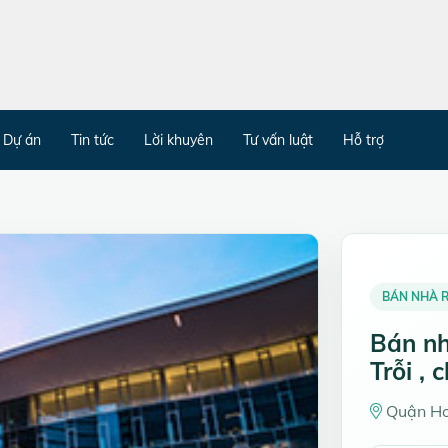
Dự án
Tin tức
Lời khuyên
Tư vấn luật
Hỗ trợ
BÁN NHÀ R
Bán nh
Trỗi , c
Quận Ho