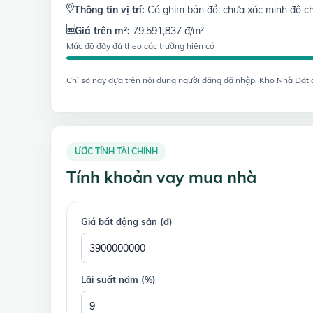
Thông tin vị trí:
Có ghim bản đồ; chưa xác minh độ ch
Giá trên m²:
79,591,837 đ/m²
Mức độ đầy đủ theo các trường hiện có
Chỉ số này dựa trên nội dung người đăng đã nhập. Kho Nhà Đất chư
ƯỚC TÍNH TÀI CHÍNH
Tính khoản vay mua nhà
Giá bất động sản (đ)
Lãi suất năm (%)