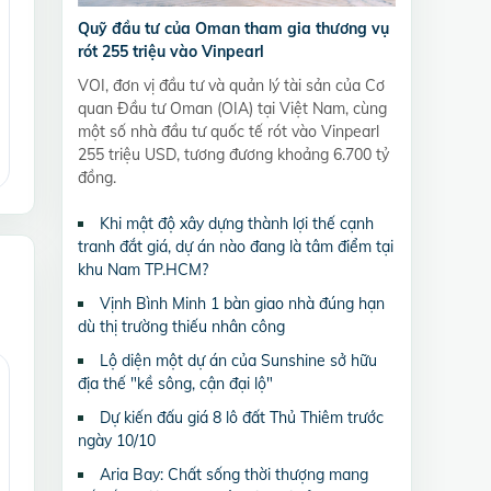
Quỹ đầu tư của Oman tham gia thương vụ
rót 255 triệu vào Vinpearl
VOI, đơn vị đầu tư và quản lý tài sản của Cơ
quan Đầu tư Oman (OIA) tại Việt Nam, cùng
một số nhà đầu tư quốc tế rót vào Vinpearl
255 triệu USD, tương đương khoảng 6.700 tỷ
đồng.
Khi mật độ xây dựng thành lợi thế cạnh
tranh đắt giá, dự án nào đang là tâm điểm tại
khu Nam TP.HCM?
Vịnh Bình Minh 1 bàn giao nhà đúng hạn
dù thị trường thiếu nhân công
Lộ diện một dự án của Sunshine sở hữu
địa thế "kề sông, cận đại lộ"
Dự kiến đấu giá 8 lô đất Thủ Thiêm trước
ngày 10/10
Aria Bay: Chất sống thời thượng mang