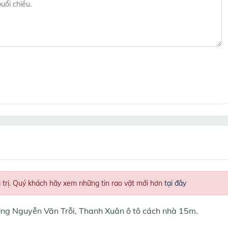
á trị. Quý khách hãy xem những tin rao vặt mới hơn
tại đây
ờng Nguyễn Văn Trỗi, Thanh Xuân ô tô cách nhà 15m.