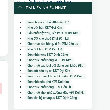
dấu ấn Sailing Club bên vịnh di sản
TÌM KIẾM NHIỀU NHẤT
Bán nhà mặt phố ĐTM Đền Lừ
Nhà đất bán KĐT Đại Kim
Bán nhà biệt thự, liền kề KĐT Đại Kim
Nhà đất cho thuê ĐTM Đền Lừ
Cho thuê cửa hàng, ki ốt ĐTM Đền Lừ
Nhà đất bán ĐTM Đền Lừ
Bán nhà riêng KĐT Định Công
Cho thuê nhà riêng KĐT Đại Kim
Cho thuê các loại bất động sản khác ĐTM Đền Lừ
Bán đất nền dự án KĐT Đại Kim
Bán trang trại, khu nghỉ dưỡng ĐTM Đền Lừ
Bán nhà mặt phố KĐT Đại Kim
Cho thuê nhà riêng ĐTM Đền Lừ
Cho thuê kho, nhà xưởng, đất KĐT Đại Kim
Bán căn hộ chung cư KĐT Định Công