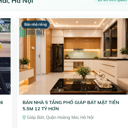
ai, Hà Nội
Bán nhà riêng
 6
BÁN NHÀ 5 TẦNG PHỐ GIÁP BÁT MẶT TIỀN
5.5M 12 TỶ HƠN
Giáp Bát, Quận Hoàng Mai, Hà Nội