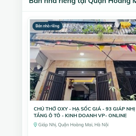
Bán nhà riêng tại Quận Hoàng M
Bán nhà riêng
CHỦ THỞ OXY - HẠ SỐC GIÁ - 93 GIÁP NHỊ
TẦNG Ô TÔ - KINH DOANH VP- ONLINE
Giáp Nhị, Quận Hoàng Mai, Hà Nội