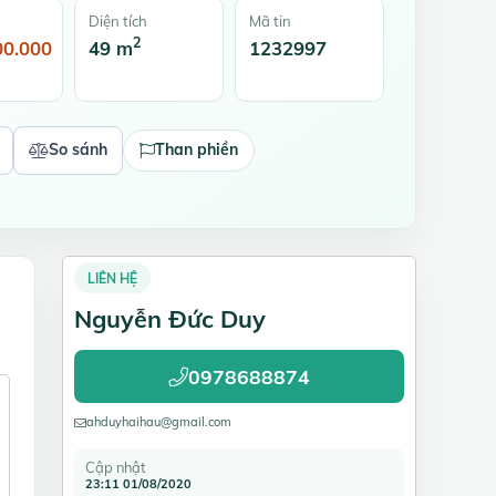
Diện tích
Mã tin
2
00.000
49 m
1232997
So sánh
Than phiền
LIÊN HỆ
Nguyễn Đức Duy
0978688874
ahduyhaihau@gmail.com
Cập nhật
23:11 01/08/2020