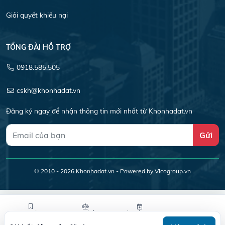
Giải quyết khiếu nại
TỔNG ĐÀI HỖ TRỢ
0918.585.505
cskh@khonhadat.vn
Đăng ký ngay để nhận thông tin mới nhất từ Khonhadat.vn
Gửi
© 2010 - 2026
Khonhadat.vn
- Powered by Vicogroup.vn
Lưu tin
So sánh
Yêu cầu xem