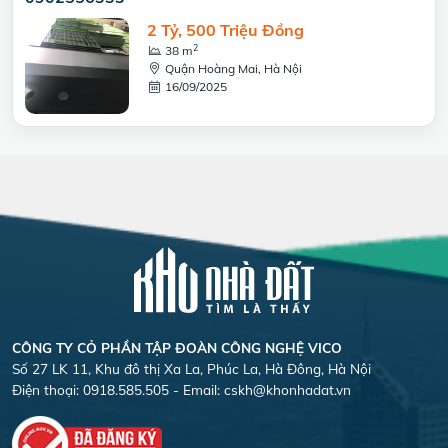
2 Tỷ, 500 Triệu Đồng
2
38 m
Quận Hoàng Mai, Hà Nội
16/09/2025
CÔNG TY CỎ PHẦN TẬP ĐOÀN CÔNG NGHỆ VICO
Số 27 LK 11, Khu đô thị Xa La, Phúc La, Hà Đông, Hà Nội
Điện thoại: 0918.585.505 - Email:
cskh@khonhadat.vn