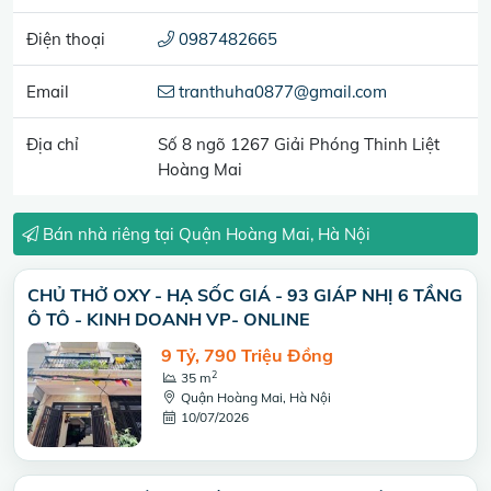
Điện thoại
0987482665
Email
tranthuha0877@gmail.com
Địa chỉ
Số 8 ngõ 1267 Giải Phóng Thinh Liệt
Hoàng Mai
Bán nhà riêng tại Quận Hoàng Mai, Hà Nội
CHỦ THỞ OXY - HẠ SỐC GIÁ - 93 GIÁP NHỊ 6 TẦNG
Ô TÔ - KINH DOANH VP- ONLINE
9 Tỷ, 790 Triệu Đồng
2
35 m
Quận Hoàng Mai, Hà Nội
10/07/2026