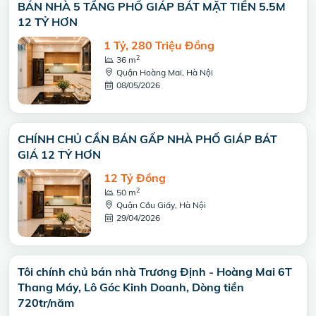
BÁN NHÀ 5 TẦNG PHỐ GIÁP BÁT MẶT TIỀN 5.5M
12 TỶ HƠN
1 Tỷ, 280 Triệu Đồng
2
36 m
Quận Hoàng Mai, Hà Nội
08/05/2026
CHÍNH CHỦ CẦN BÁN GẤP NHÀ PHỐ GIÁP BÁT
GIÁ 12 TỶ HƠN
12 Tỷ Đồng
2
50 m
Quận Cầu Giấy, Hà Nội
29/04/2026
Tôi chính chủ bán nhà Trương Định - Hoàng Mai 6T
Thang Máy, Lô Góc Kinh Doanh, Dòng tiền
720tr/năm