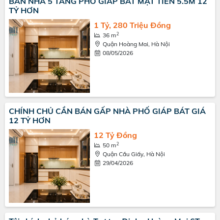
BÁN NHÀ 5 TẦNG PHỐ GIÁP BÁT MẶT TIỀN 5.5M 12
TỶ HƠN
1 Tỷ, 280 Triệu Đồng
2
36 m
Quận Hoàng Mai, Hà Nội
08/05/2026
CHÍNH CHỦ CẦN BÁN GẤP NHÀ PHỐ GIÁP BÁT GIÁ
12 TỶ HƠN
12 Tỷ Đồng
2
50 m
Quận Cầu Giấy, Hà Nội
29/04/2026