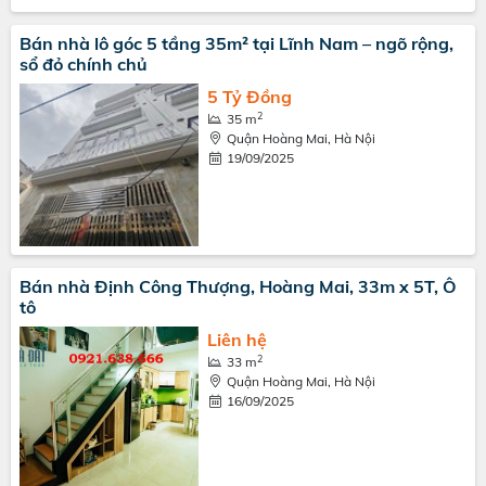
Bán nhà lô góc 5 tầng 35m² tại Lĩnh Nam – ngõ rộng,
sổ đỏ chính chủ
5 Tỷ Đồng
2
35 m
Quận Hoàng Mai, Hà Nội
19/09/2025
Bán nhà Định Công Thượng, Hoàng Mai, 33m x 5T, Ô
tô
Liên hệ
2
33 m
Quận Hoàng Mai, Hà Nội
16/09/2025