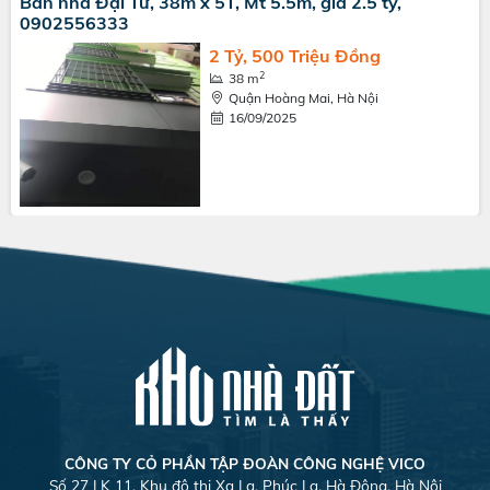
Bán nhà Đại Từ, 38m x 5T, Mt 5.5m, giá 2.5 tỷ,
0902556333
2 Tỷ, 500 Triệu Đồng
2
38 m
Quận Hoàng Mai, Hà Nội
16/09/2025
CÔNG TY CỎ PHẦN TẬP ĐOÀN CÔNG NGHỆ VICO
Số 27 LK 11, Khu đô thị Xa La, Phúc La, Hà Đông, Hà Nội