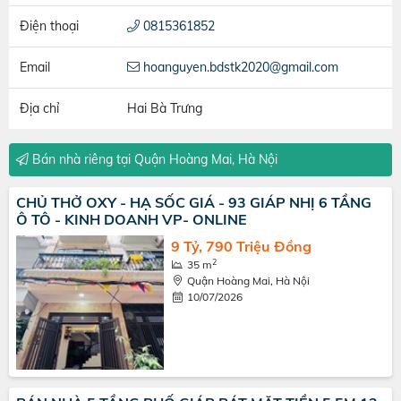
Điện thoại
0815361852
Email
hoanguyen.bdstk2020@gmail.com
Địa chỉ
Hai Bà Trưng
Bán nhà riêng tại Quận Hoàng Mai, Hà Nội
CHỦ THỞ OXY - HẠ SỐC GIÁ - 93 GIÁP NHỊ 6 TẦNG
Ô TÔ - KINH DOANH VP- ONLINE
9 Tỷ, 790 Triệu Đồng
2
35 m
Quận Hoàng Mai, Hà Nội
10/07/2026