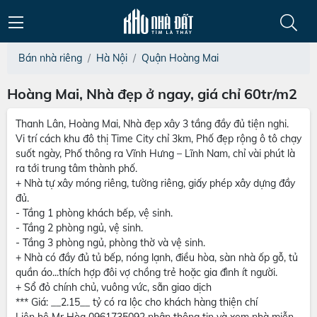
Bán nhà riêng
Hà Nội
Quận Hoàng Mai
Hoàng Mai, Nhà đẹp ở ngay, giá chỉ 60tr/m2
Thanh Lân, Hoàng Mai, Nhà đẹp xây 3 tầng đầy đủ tiện nghi.
Vi trí cách khu đô thị Time City chỉ 3km, Phố đẹp rộng ô tô chạy
suốt ngày, Phố thông ra Vĩnh Hưng – Lĩnh Nam, chỉ vài phút là
ra tới trung tâm thành phố.
+ Nhà tự xây móng riêng, tường riêng, giấy phép xây dựng đầy
đủ.
- Tầng 1 phòng khách bếp, vệ sinh.
- Tầng 2 phòng ngủ, vệ sinh.
- Tầng 3 phòng ngủ, phòng thờ và vệ sinh.
+ Nhà có đầy đủ tủ bếp, nóng lạnh, điều hòa, sàn nhà ốp gỗ, tủ
quần áo...thích hợp đôi vợ chồng trẻ hoặc gia đình ít người.
+ Sổ đỏ chính chủ, vuông vức, sẵn giao dịch
*** Giá: __2.15__ tỷ có ra lộc cho khách hàng thiện chí