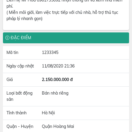
Liên hệ Mr Hòa 0961735092 nhận thông tin và xem nhà miễn
phí.
( Miễn môi giới, làm việc trực tiếp với chủ nhà, hỗ trợ thủ tục
pháp lý nhanh gọn)
ĐẶC ĐIỂM
Mã tin
1233345
Ngày cập nhật
11/08/2020 21:36
Giá
2.150.000.000 đ
Loại bất động
Bán nhà riêng
sản
Tỉnh thành
Hà Nội
Quận - Huyện
Quận Hoàng Mai