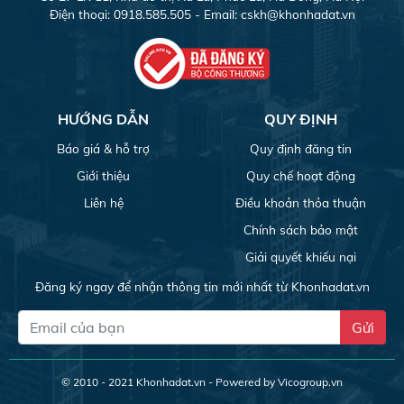
Điện thoại: 0918.585.505 - Email:
cskh@khonhadat.vn
HƯỚNG DẪN
QUY ĐỊNH
Báo giá & hỗ trợ
Quy định đăng tin
Giới thiệu
Quy chế hoạt động
Liên hệ
Điều khoản thỏa thuận
Chính sách bảo mật
Giải quyết khiếu nại
Đăng ký ngay để nhận thông tin mới nhất từ Khonhadat.vn
Gửi
© 2010 - 2021
Khonhadat.vn
- Powered by Vicogroup.vn