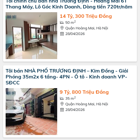
Tôi chính chủ bán nhà Trương Định - Hoàng Mai 6T
Thang Máy, Lô Góc Kinh Doanh, Dòng tiền 720tr/năm
14 Tỷ, 300 Triệu Đồng
2
50 m
Quận Hoàng Mai, Hà Nội
28/04/2026
Tôi bán NHÀ PHỐ TRƯƠNG ĐỊNH – Kim Đồng - Giải
Phóng 35m2x 6 tầng- 4PN - Ô tô - Kinh doanh VP-
SĐCC
9 Tỷ, 800 Triệu Đồng
2
35 m
Quận Hoàng Mai, Hà Nội
28/04/2026