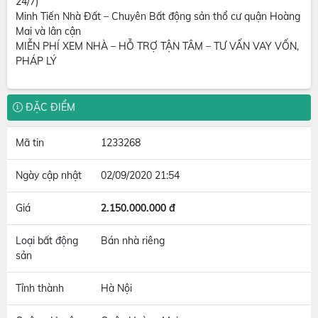
24/7)
Minh Tiến Nhà Đất – Chuyên Bất động sản thổ cư quận Hoàng
Mai và lân cận
MIỄN PHÍ XEM NHÀ – HỖ TRỢ TẬN TÂM – TƯ VẤN VAY VỐN,
PHÁP LÝ
ĐẶC ĐIỂM
Mã tin
1233268
Ngày cập nhật
02/09/2020 21:54
Giá
2.150.000.000 đ
Loại bất động
Bán nhà riêng
sản
Tỉnh thành
Hà Nội