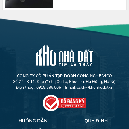
CÔNG TY CỎ PHẦN TẬP ĐOÀN CÔNG NGHỆ VICO
Số 27 LK 11, Khu đô thị Xa La, Phúc La, Hà Đông, Hà Nội
Điện thoại: 0918.585.505 - Email:
cskh@khonhadat.vn
HƯỚNG DẪN
QUY ĐỊNH