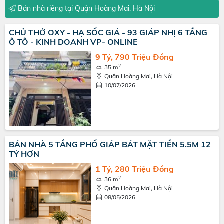
Bán nhà riêng tại Quận Hoàng Mai, Hà Nội
CHỦ THỞ OXY - HẠ SỐC GIÁ - 93 GIÁP NHỊ 6 TẦNG
Ô TÔ - KINH DOANH VP- ONLINE
9 Tỷ, 790 Triệu Đồng
2
35 m
Quận Hoàng Mai, Hà Nội
10/07/2026
BÁN NHÀ 5 TẦNG PHỐ GIÁP BÁT MẶT TIỀN 5.5M 12
TỶ HƠN
1 Tỷ, 280 Triệu Đồng
2
36 m
Quận Hoàng Mai, Hà Nội
08/05/2026