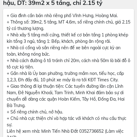
hậu, DT: 39m2 x 5 tầng, chỉ 2.15 tỷ
+ Gia đình cần bán nhà riêng phố Vĩnh Hưng, Hoàng Mai.
+ Thông số: 39m2, 5 tầng, MT 4.6m, sổ riêng chính chủ, giá 2.15
tỷ có thương lượng.
+ Nhà xây 5 tầng mới cứng, thiết kế cơ bản tầng 1 phòng khép
kín tổng 3 ngủ, tầng 1: Bếp, khách, phòng ăn rộng rãi.
+ Nhà có cổng và sân riêng nên để xe bên ngoài cực kỳ an
toàn, không nóng bức.
+ Nhà cách đường ô tô tránh chỉ 20m, cách nhà 50m là bãi đỗ ô
tô cực kỳ tiện.
+ Gần nhà là Ủy ban phường, trường mầm non, tiểu học, cấp
1,2,3, Đh đầy đủ, 10 phút xe máy là ra tới KĐT Times City.
+ Giao thông đi lại thuận tiện: Các tuyến đường lân cận Lĩnh
Nam, Đê Nguyễn Khoái, Tam Trinh, Minh Khai đảm bảo sự di
chuyển dễ dàng các quận Hoàn Kiếm, Tây Hồ, Đống Đa, Hai
Bà Trưng.
+ Sổ riêng chính chủ, nở hậu.
+ Chủ nhà cực thiện chí và hợp tác với khách có nhu cầu thực
sự.
Liên hệ xem nhà: Minh Tiến Nhà Đất 0352736652 (Làm việc