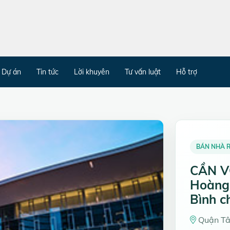
Dự án
Tin tức
Lời khuyên
Tư vấn luật
Hỗ trợ
BÁN NHÀ R
CẦN V
Hoàng
Bình ch
Quận Tân