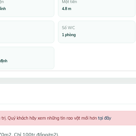
ện
Mặt tiền
ình
4.8 m
Số WC
1 phòng
định
á trị. Quý khách hãy xem những tin rao vặt mới hơn
tại đây
 70m2, Chỉ 100tr đồng/m2).