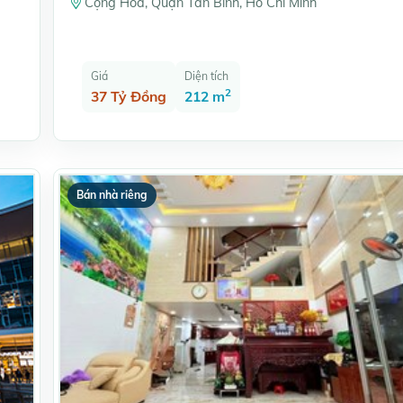
Cộng Hòa, Quận Tân Bình, Hồ Chí Minh
Giá
Diện tích
2
37 Tỷ Đồng
212 m
Bán nhà riêng