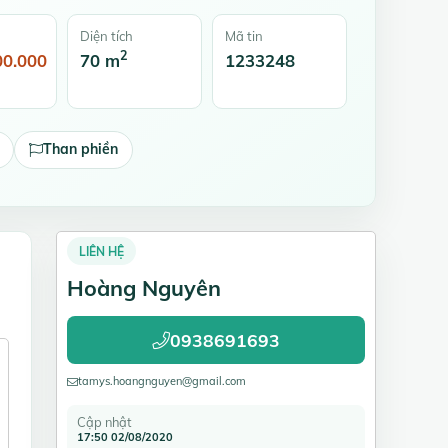
Diện tích
Mã tin
2
00.000
70 m
1233248
Than phiền
LIÊN HỆ
Hoàng Nguyên
0938691693
tamys.hoangnguyen@gmail.com
Cập nhật
17:50 02/08/2020