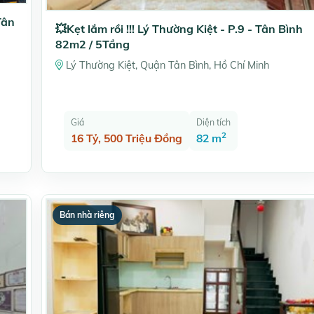
Tân
💥Kẹt lắm rồi !!! Lý Thường Kiệt - P.9 - Tân Bình
82m2 / 5Tầng
Lý Thường Kiệt, Quận Tân Bình, Hồ Chí Minh
Giá
Diện tích
2
16 Tỷ, 500 Triệu Đồng
82 m
Bán nhà riêng