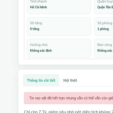
Tỉnh thành
Quận huy
Hồ Chí Minh
Quận Tân B
Số tầng
Số phòng
0 tầng
1 phòng
Hướng nhà
Ban công
Không xác định
Không xác 
Thông tin chi tiết
Nội thất
Tin rao vặt đã hết hạn nhưng vẫn có thể vẫn còn gi
Chỉ còn 7 Tỷ, giảm sâu nhà nát diện tích khủng