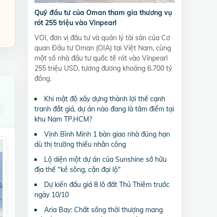
Quỹ đầu tư của Oman tham gia thương vụ
rót 255 triệu vào Vinpearl
VOI, đơn vị đầu tư và quản lý tài sản của Cơ
quan Đầu tư Oman (OIA) tại Việt Nam, cùng
một số nhà đầu tư quốc tế rót vào Vinpearl
255 triệu USD, tương đương khoảng 6.700 tỷ
đồng.
Khi mật độ xây dựng thành lợi thế cạnh
tranh đắt giá, dự án nào đang là tâm điểm tại
khu Nam TP.HCM?
Vịnh Bình Minh 1 bàn giao nhà đúng hạn
dù thị trường thiếu nhân công
Lộ diện một dự án của Sunshine sở hữu
địa thế "kề sông, cận đại lộ"
Dự kiến đấu giá 8 lô đất Thủ Thiêm trước
ngày 10/10
Aria Bay: Chất sống thời thượng mang