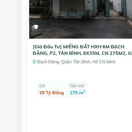
[Giá Đầu Tư] MIẾNG ĐẤT HXH 6M BẠCH
ĐẰNG, P2, TÂN BÌNH, 8X35M, CN 275M2, G
29 TỶ
Bạch Đằng, Quận Tân Bình, Hồ Chí Minh
Giá
Diện tích
2
29 Tỷ Đồng
275 m