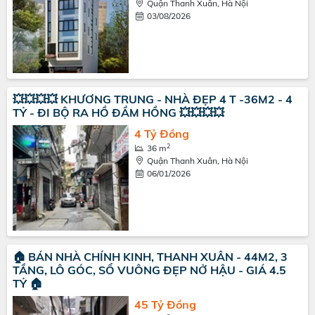
Quận Thanh Xuân, Hà Nội
03/08/2026
💥💥💥💥 KHƯƠNG TRUNG - NHÀ ĐẸP 4 T -36M2 - 4
TỶ - ĐI BỘ RA HỒ ĐẦM HỒNG 💥💥💥💥
4 Tỷ Đồng
2
36 m
Quận Thanh Xuân, Hà Nội
06/01/2026
🏠 BÁN NHÀ CHÍNH KINH, THANH XUÂN - 44M2, 3
TẦNG, LÔ GÓC, SỔ VUÔNG ĐẸP NỞ HẬU - GIÁ 4.5
TỶ 🏠
45 Tỷ Đồng