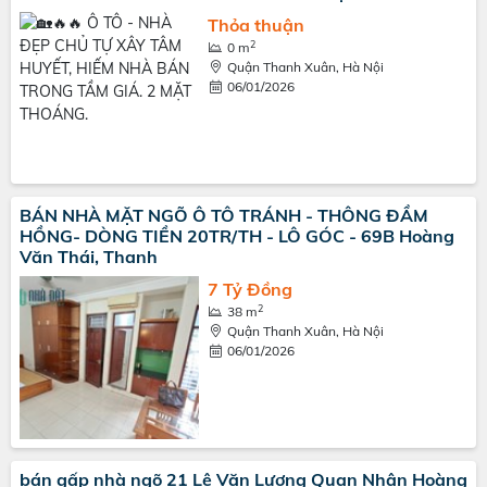
Thỏa thuận
2
0 m
Quận Thanh Xuân, Hà Nội
06/01/2026
BÁN NHÀ MẶT NGÕ Ô TÔ TRÁNH - THÔNG ĐẦM
HỒNG- DÒNG TIỀN 20TR/TH - LÔ GÓC - 69B Hoàng
Văn Thái, Thanh
7 Tỷ Đồng
2
38 m
Quận Thanh Xuân, Hà Nội
06/01/2026
bán gấp nhà ngõ 21 Lê Văn Lương Quan Nhân Hoàng