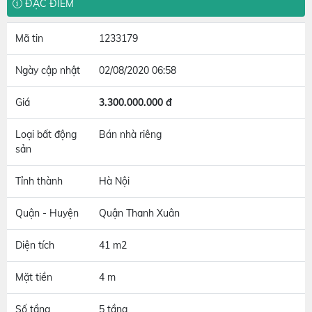
ĐẶC ĐIỂM
Mã tin
1233179
Ngày cập nhật
02/08/2020 06:58
Giá
3.300.000.000 đ
Loại bất động
Bán nhà riêng
sản
Tỉnh thành
Hà Nội
Quận - Huyện
Quận Thanh Xuân
Diện tích
41 m2
Mặt tiền
4 m
Số tầng
5 tầng