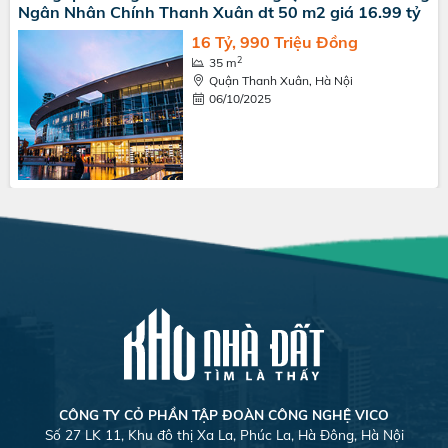
Ngân Nhân Chính Thanh Xuân dt 50 m2 giá 16.99 tỷ
16 Tỷ, 990 Triệu Đồng
2
35 m
Quận Thanh Xuân, Hà Nội
06/10/2025
CÔNG TY CỎ PHẦN TẬP ĐOÀN CÔNG NGHỆ VICO
Số 27 LK 11, Khu đô thị Xa La, Phúc La, Hà Đông, Hà Nội