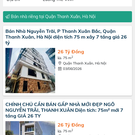
Bán nhà riêng tại Quận Thanh Xuân, Hà Nội
Bán Nhà Nguyễn Trãi, P Thanh Xuân Bắc, Quận
Thanh Xuân, Hà Nội diện tích 75 m xây 7 tầng giá 26
tỷ
26 Tỷ Đồng
2
75 m
Quận Thanh Xuân, Hà Nội
03/08/2026
CHÍNH CHỦ CẦN BÁN GẤP NHÀ MỚI ĐẸP NGÕ
NGUYỄN TRÃI, THANH XUÂN Diện tích: 75m² mới 7
tầng GIÁ 26 TY
26 Tỷ Đồng
2
75 m