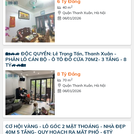
6 Tỷ Đồng
2
40 m
Quận Thanh Xuân, Hà Nội
06/01/2026
🏡🚗🚙 ĐỘC QUYỀN: Lê Trọng Tấn, Thanh Xuân -
PHÂN LÔ CÁN BỘ - Ô TÔ ĐỖ CỬA 70M2- 3 TẦNG - 8
TỶ🚙🚗🏡
8 Tỷ Đồng
2
70 m
Quận Thanh Xuân, Hà Nội
06/01/2026
CƠ HỘI VÀNG - LÔ GÓC 2 MẶT THOÁNG - NHÀ ĐẸP
40M 5 TẦNG- QUY HOẠCH RA MẶT PHỐ - 6TỶ