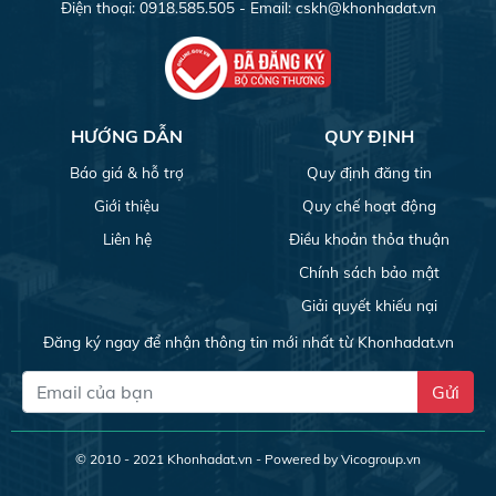
Điện thoại: 0918.585.505 - Email:
cskh@khonhadat.vn
HƯỚNG DẪN
QUY ĐỊNH
Báo giá & hỗ trợ
Quy định đăng tin
Giới thiệu
Quy chế hoạt động
Liên hệ
Điều khoản thỏa thuận
Chính sách bảo mật
Giải quyết khiếu nại
Đăng ký ngay để nhận thông tin mới nhất từ Khonhadat.vn
Gửi
© 2010 - 2021
Khonhadat.vn
- Powered by Vicogroup.vn