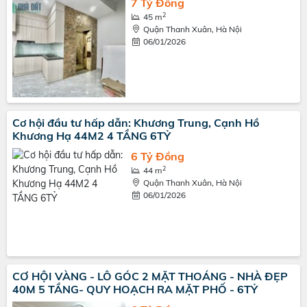
7 Tỷ Đồng
2
45 m
Quận Thanh Xuân, Hà Nội
06/01/2026
Cơ hội đầu tư hấp dẫn: Khương Trung, Cạnh Hồ
Khương Hạ 44M2 4 TẦNG 6TỶ
6 Tỷ Đồng
2
44 m
Quận Thanh Xuân, Hà Nội
06/01/2026
CƠ HỘI VÀNG - LÔ GÓC 2 MẶT THOÁNG - NHÀ ĐẸP
40M 5 TẦNG- QUY HOẠCH RA MẶT PHỐ - 6TỶ