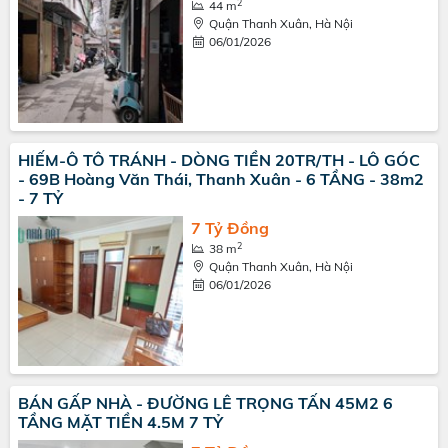
2
44 m
Quận Thanh Xuân, Hà Nội
06/01/2026
HIẾM-Ô TÔ TRÁNH - DÒNG TIỀN 20TR/TH - LÔ GÓC
- 69B Hoàng Văn Thái, Thanh Xuân - 6 TẦNG - 38m2
- 7 TỶ
7 Tỷ Đồng
2
38 m
Quận Thanh Xuân, Hà Nội
06/01/2026
BÁN GẤP NHÀ - ĐƯỜNG LÊ TRỌNG TẤN 45M2 6
TẦNG MẶT TIỀN 4.5M 7 TỶ