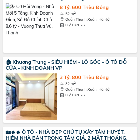
8 Tỷ, 600 Triệu Đồng
2
52 m
Quận Thanh Xuân, Hà Nội
06/01/2026
🏠 Khương Trung - SIÊU HIẾM - LÔ GÓC - Ô TÔ ĐỖ
CỬA - KINH DOANH VP
3 Tỷ, 800 Triệu Đồng
2
32 m
Quận Thanh Xuân, Hà Nội
06/01/2026
🏡🔥🔥 Ô TÔ - NHÀ ĐẸP CHỦ TỰ XÂY TÂM HUYẾT,
HIẾM NHÀ BÁN TRONG TẦM GIÁ. 2 MẶT THOÁNG.