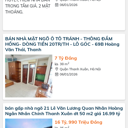
06/01/2026
BÁN NHÀ MẶT NGÕ Ô TÔ TRÁNH - THÔNG ĐẦM
HỒNG- DÒNG TIỀN 20TR/TH - LÔ GÓC - 69B Hoàng
Văn Thái, Thanh
7 Tỷ Đồng
2
38 m
Quận Thanh Xuân, Hà Nội
06/01/2026
bán gấp nhà ngõ 21 Lê Văn Lương Quan Nhân Hoàng
Ngân Nhân Chính Thanh Xuân dt 50 m2 giá 16.99 tỷ
16 Tỷ, 990 Triệu Đồng
2
35 m