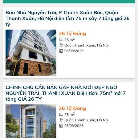
Bán Nhà Nguyễn Trãi, P Thanh Xuân Bắc, Quận
Thanh Xuân, Hà Nội diện tích 75 m xây 7 tầng giá 26
tỷ
26 Tỷ Đồng
2
75 m
Quận Thanh Xuân, Hà Nội
03/08/2026
CHÍNH CHỦ CẦN BÁN GẤP NHÀ MỚI ĐẸP NGÕ
NGUYỄN TRÃI, THANH XUÂN Diện tích: 75m² mới 7
tầng GIÁ 26 TY
26 Tỷ Đồng
2
75 m
Quận Thanh Xuân, Hà Nội
03/08/2026