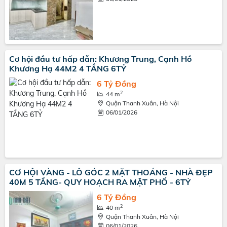
Cơ hội đầu tư hấp dẫn: Khương Trung, Cạnh Hồ
Khương Hạ 44M2 4 TẦNG 6TỶ
6 Tỷ Đồng
2
44 m
Quận Thanh Xuân, Hà Nội
06/01/2026
CƠ HỘI VÀNG - LÔ GÓC 2 MẶT THOÁNG - NHÀ ĐẸP
40M 5 TẦNG- QUY HOẠCH RA MẶT PHỐ - 6TỶ
6 Tỷ Đồng
2
40 m
Quận Thanh Xuân, Hà Nội
06/01/2026