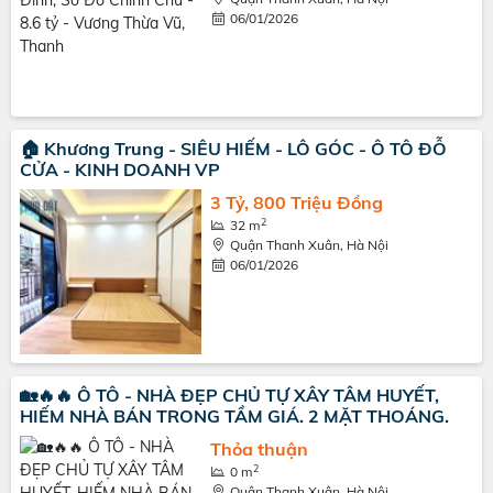
06/01/2026
🏠 Khương Trung - SIÊU HIẾM - LÔ GÓC - Ô TÔ ĐỖ
CỬA - KINH DOANH VP
3 Tỷ, 800 Triệu Đồng
2
32 m
Quận Thanh Xuân, Hà Nội
06/01/2026
🏡🔥🔥 Ô TÔ - NHÀ ĐẸP CHỦ TỰ XÂY TÂM HUYẾT,
HIẾM NHÀ BÁN TRONG TẦM GIÁ. 2 MẶT THOÁNG.
Thỏa thuận
2
0 m
Quận Thanh Xuân, Hà Nội