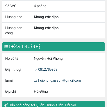
Số WC
4 phòng
Hướng nhà
Không xác định
Hướng ban
Không xác định
công
THÔNG TIN LIÊN HỆ
Họ và tên
Nguyễn Hải Phong
Điện thoại
0912765368
Email
haiphong.asean@gmail.com
Địa chỉ
Hà Đông
Bán nhà riêng tại Quận Thanh Xuân, Hà Nội