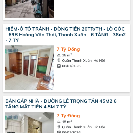
HIẾM-Ô TÔ TRÁNH - DÒNG TIỀN 20TR/TH - LÔ GÓC
- 69B Hoàng Văn Thái, Thanh Xuân - 6 TẦNG - 38m2
- 7 TỶ
7 Tỷ Đồng
2
38 m
Quận Thanh Xuân, Hà Nội
06/01/2026
BÁN GẤP NHÀ - ĐƯỜNG LÊ TRỌNG TẤN 45M2 6
TẦNG MẶT TIỀN 4.5M 7 TỶ
7 Tỷ Đồng
2
45 m
Quận Thanh Xuân, Hà Nội
06/01/2026