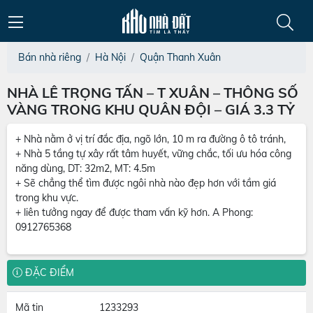
Bán nhà riêng
Hà Nội
Quận Thanh Xuân
NHÀ LÊ TRỌNG TẤN – T XUÂN – THÔNG SỐ
VÀNG TRONG KHU QUÂN ĐỘI – GIÁ 3.3 TỶ
+ Nhà nằm ở vị trí đắc địa, ngõ lớn, 10 m ra đường ô tô tránh,
+ Nhà 5 tầng tự xây rất tâm huyết, vững chắc, tối ưu hóa công
năng dùng, DT: 32m2, MT: 4.5m
+ Sẽ chẳng thể tìm được ngôi nhà nào đẹp hơn với tầm giá
trong khu vực.
+ liên tưởng ngay để được tham vấn kỹ hơn. A Phong:
0912765368
ĐẶC ĐIỂM
Mã tin
1233293