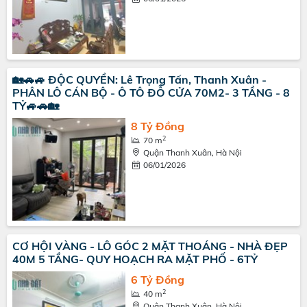
🏡🚗🚙 ĐỘC QUYỀN: Lê Trọng Tấn, Thanh Xuân -
PHÂN LÔ CÁN BỘ - Ô TÔ ĐỖ CỬA 70M2- 3 TẦNG - 8
TỶ🚙🚗🏡
8 Tỷ Đồng
2
70 m
Quận Thanh Xuân, Hà Nội
06/01/2026
CƠ HỘI VÀNG - LÔ GÓC 2 MẶT THOÁNG - NHÀ ĐẸP
40M 5 TẦNG- QUY HOẠCH RA MẶT PHỐ - 6TỶ
6 Tỷ Đồng
2
40 m
Quận Thanh Xuân, Hà Nội