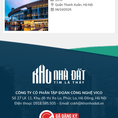
Quận Thanh Xuân, Hà Nội
06/10/2025
CÔNG TY CỎ PHẦN TẬP ĐOÀN CÔNG NGHỆ VICO
Số 27 LK 11, Khu đô thị Xa La, Phúc La, Hà Đông, Hà Nội
Điện thoại: 0918.585.505 - Email:
cskh@khonhadat.vn