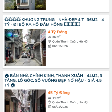
💥💥💥💥 KHƯƠNG TRUNG - NHÀ ĐẸP 4 T -36M2 - 4
TỶ - ĐI BỘ RA HỒ ĐẦM HỒNG 💥💥💥💥
4 Tỷ Đồng
2
36 m
Quận Thanh Xuân, Hà Nội
06/01/2026
🏠 BÁN NHÀ CHÍNH KINH, THANH XUÂN - 44M2, 3
TẦNG, LÔ GÓC, SỔ VUÔNG ĐẸP NỞ HẬU - GIÁ 4.5
TỶ 🏠
45 Tỷ Đồng
2
44 m
Quận Thanh Xuân, Hà Nội
06/01/2026