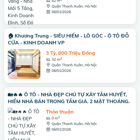
52 m
Quận Thanh Xuân, Hà Nội
06/01/2026
🏠 Khương Trung - SIÊU HIẾM - LÔ GÓC - Ô TÔ ĐỖ
CỬA - KINH DOANH VP
3 Tỷ, 800 Triệu Đồng
2
32 m
Quận Thanh Xuân, Hà Nội
06/01/2026
🏡🔥🔥 Ô TÔ - NHÀ ĐẸP CHỦ TỰ XÂY TÂM HUYẾT,
HIẾM NHÀ BÁN TRONG TẦM GIÁ. 2 MẶT THOÁNG.
Thỏa thuận
2
0 m
Quận Thanh Xuân, Hà Nội
06/01/2026