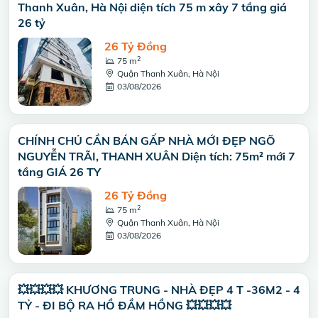
Thanh Xuân, Hà Nội diện tích 75 m xây 7 tầng giá
26 tỷ
26 Tỷ Đồng
2
75 m
Quận Thanh Xuân, Hà Nội
03/08/2026
CHÍNH CHỦ CẦN BÁN GẤP NHÀ MỚI ĐẸP NGÕ
NGUYỄN TRÃI, THANH XUÂN Diện tích: 75m² mới 7
tầng GIÁ 26 TY
26 Tỷ Đồng
2
75 m
Quận Thanh Xuân, Hà Nội
03/08/2026
💥💥💥💥 KHƯƠNG TRUNG - NHÀ ĐẸP 4 T -36M2 - 4
TỶ - ĐI BỘ RA HỒ ĐẦM HỒNG 💥💥💥💥