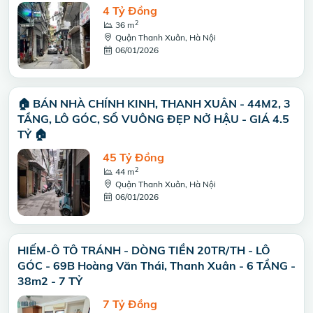
4 Tỷ Đồng
2
36 m
Quận Thanh Xuân, Hà Nội
06/01/2026
🏠 BÁN NHÀ CHÍNH KINH, THANH XUÂN - 44M2, 3
TẦNG, LÔ GÓC, SỔ VUÔNG ĐẸP NỞ HẬU - GIÁ 4.5
TỶ 🏠
45 Tỷ Đồng
2
44 m
Quận Thanh Xuân, Hà Nội
06/01/2026
HIẾM-Ô TÔ TRÁNH - DÒNG TIỀN 20TR/TH - LÔ
GÓC - 69B Hoàng Văn Thái, Thanh Xuân - 6 TẦNG -
38m2 - 7 TỶ
7 Tỷ Đồng