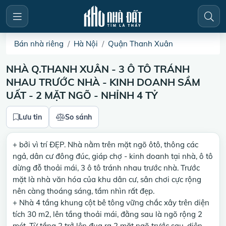
Bán nhà riêng
Hà Nội
Quận Thanh Xuân
NHÀ Q.THANH XUÂN - 3 Ô TÔ TRÁNH
NHAU TRƯỚC NHÀ - KINH DOANH SẦM
UẤT - 2 MẶT NGÕ - NHỈNH 4 TỶ
Lưu tin
So sánh
+ bởi vì trí ĐẸP. Nhà nằm trên mặt ngõ ôtô, thông các
ngả, dân cư đông đúc, giáp chợ - kinh doanh tại nhà, ô tô
dừng đỗ thoải mái, 3 ô tô tránh nhau trước nhà. Trước
mặt là nhà văn hóa của khu dân cư, sân chơi cực rộng
nên càng thoáng sáng, tầm nhìn rất đẹp.
+ Nhà 4 tầng khung cột bê tông vững chắc xây trên diện
tích 30 m2, lên tầng thoải mái, đằng sau là ngõ rộng 2
mét. Từ tầng 2 trở lên đua ra 2 mặt ngõ trước sau, diện