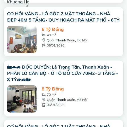
CƠ HỘI VÀNG - LÔ GÓC 2 MẶT THOÁNG - NHÀ
ĐẸP 40M 5 TẦNG- QUY HOẠCH RA MẶT PHỐ - 6TỶ
6 Tỷ Đồng
2
40 m
Quận Thanh Xuân, Hà Nội
06/01/2026
🏡🚗🚙 ĐỘC QUYỀN: Lê Trọng Tấn, Thanh Xuân -
PHÂN LÔ CÁN BỘ - Ô TÔ ĐỖ CỬA 70M2- 3 TẦNG -
8 TỶ🚙🚗🏡
8 Tỷ Đồng
2
70 m
Quận Thanh Xuân, Hà Nội
06/01/2026
CƠ HỘI VÀNG - LÔ GÓC 2 MẶT THOÁNG - NHÀ