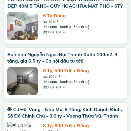
ĐẸP 40M 5 TẦNG- QUY HOẠCH RA MẶT PHỐ - 6TỶ
6 Tỷ Đồng
2
40 m
Quận Thanh Xuân, Hà Nội
06/01/2026
Bán nhà Nguyễn Ngọc Nại Thanh Xuân 100m2, 3
tầng, giá 6.5 tỷ - Cơ hội đầu tư tốt!
6 Tỷ, 500 Triệu Đồng
2
100 m
Quận Thanh Xuân, Hà Nội
06/01/2026
🌟 Cơ Hội Vàng - Nhà Mới 5 Tầng, Kinh Doanh Đỉnh,
Sổ Đỏ Chính Chủ - 8.6 tỷ - Vương Thừa Vũ, Thanh
8 Tỷ, 600 Triệu Đồng
2