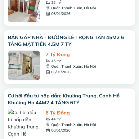
2
38 m
Quận Thanh Xuân, Hà Nội
06/01/2026
BÁN GẤP NHÀ - ĐƯỜNG LÊ TRỌNG TẤN 45M2 6
TẦNG MẶT TIỀN 4.5M 7 TỶ
7 Tỷ Đồng
2
45 m
Quận Thanh Xuân, Hà Nội
06/01/2026
Cơ hội đầu tư hấp dẫn: Khương Trung, Cạnh Hồ
Khương Hạ 44M2 4 TẦNG 6TỶ
6 Tỷ Đồng
2
44 m
Quận Thanh Xuân, Hà Nội
06/01/2026