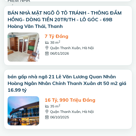
BÁN NHÀ MẶT NGÕ Ô TÔ TRÁNH - THÔNG ĐẦM
HỒNG- DÒNG TIỀN 20TR/TH - LÔ GÓC - 69B
Hoàng Văn Thái, Thanh
7 Tỷ Đồng
2
38 m
Quận Thanh Xuân, Hà Nội
06/01/2026
bán gấp nhà ngõ 21 Lê Văn Lương Quan Nhân
Hoàng Ngân Nhân Chính Thanh Xuân dt 50 m2 giá
16.99 tỷ
16 Tỷ, 990 Triệu Đồng
2
35 m
Quận Thanh Xuân, Hà Nội
06/10/2025