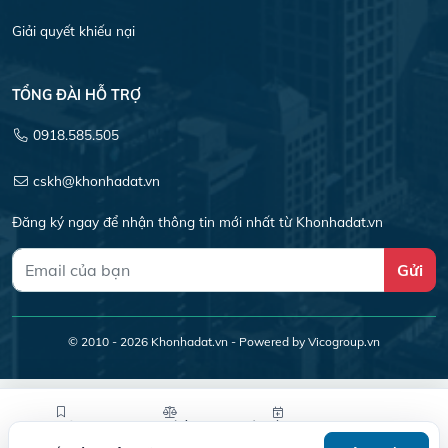
Giải quyết khiếu nại
TỔNG ĐÀI HỖ TRỢ
0918.585.505
cskh@khonhadat.vn
Đăng ký ngay để nhận thông tin mới nhất từ Khonhadat.vn
Gửi
© 2010 - 2026
Khonhadat.vn
- Powered by Vicogroup.vn
Lưu tin
So sánh
Yêu cầu xem