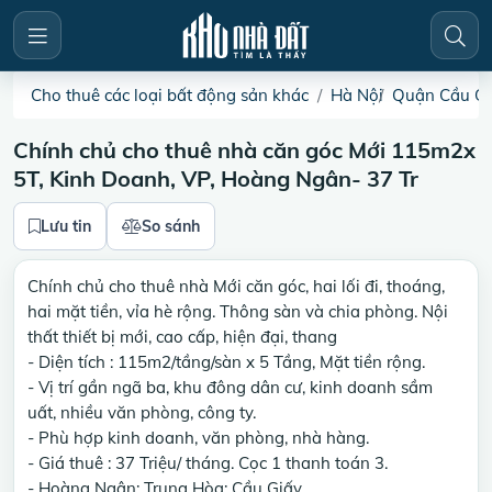
Cho thuê các loại bất động sản khác
Hà Nội
Quận Cầu Gi
Chính chủ cho thuê nhà căn góc Mới 115m2x
5T, Kinh Doanh, VP, Hoàng Ngân- 37 Tr
Lưu tin
So sánh
Chính chủ cho thuê nhà Mới căn góc, hai lối đi, thoáng,
hai mặt tiền, vỉa hè rộng. Thông sàn và chia phòng. Nội
thất thiết bị mới, cao cấp, hiện đại, thang
- Diện tích : 115m2/tầng/sàn x 5 Tầng, Mặt tiền rộng.
- Vị trí gần ngã ba, khu đông dân cư, kinh doanh sầm
uất, nhiều văn phòng, công ty.
- Phù hợp kinh doanh, văn phòng, nhà hàng.
- Giá thuê : 37 Triệu/ tháng. Cọc 1 thanh toán 3.
- Hoàng Ngân; Trung Hòa; Cầu Giấy