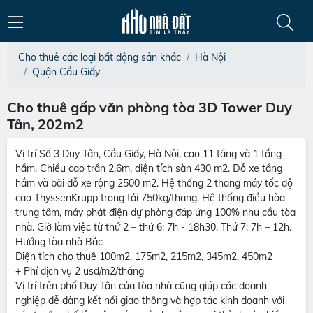
Cho thuê các loại bất động sản khác
Hà Nội
Quận Cầu Giấy
Cho thuê gấp văn phòng tòa 3D Tower Duy
Tân, 202m2
Vị trí Số 3 Duy Tân, Cầu Giấy, Hà Nội, cao 11 tầng và 1 tầng
hầm. Chiều cao trần 2,6m, diện tích sàn 430 m2. Đỗ xe tầng
hầm và bãi đỗ xe rộng 2500 m2. Hệ thống 2 thang máy tốc độ
cao ThyssenKrupp trọng tải 750kg/thang. Hệ thống điều hòa
trung tâm, máy phát điện dự phòng đáp ứng 100% nhu cầu tòa
nhà. Giờ làm việc từ thứ 2 – thứ 6: 7h - 18h30, Thứ 7: 7h – 12h.
Hướng tòa nhà Bắc
Diện tích cho thuê 100m2, 175m2, 215m2, 345m2, 450m2
+ Phí dịch vụ 2 usd/m2/tháng
Vị trí trên phố Duy Tân của tòa nhà cũng giúp các doanh
nghiệp dễ dàng kết nối giao thông và hợp tác kinh doanh với