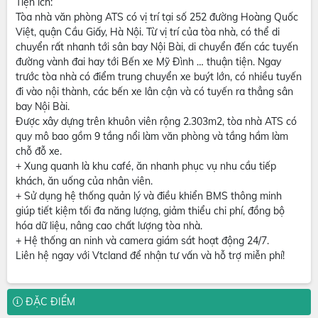
Tiện ích:
Tòa nhà văn phòng ATS có vị trí tại số 252 đường Hoàng Quốc
Việt, quận Cầu Giấy, Hà Nội. Từ vị trí của tòa nhà, có thể di
chuyển rất nhanh tới sân bay Nội Bài, di chuyển đến các tuyến
đường vành đai hay tới Bến xe Mỹ Đình … thuận tiện. Ngay
trước tòa nhà có điểm trung chuyển xe buýt lớn, có nhiều tuyến
đi vào nội thành, các bến xe lân cận và có tuyến ra thẳng sân
bay Nội Bài.
Được xây dựng trên khuôn viên rộng 2.303m2, tòa nhà ATS có
quy mô bao gồm 9 tầng nổi làm văn phòng và tầng hầm làm
chỗ đỗ xe.
+ Xung quanh là khu café, ăn nhanh phục vụ nhu cầu tiếp
khách, ăn uống của nhân viên.
+ Sử dụng hệ thống quản lý và điều khiển BMS thông minh
giúp tiết kiệm tối đa năng lượng, giảm thiểu chi phí, đồng bộ
hóa dữ liệu, nâng cao chất lượng tòa nhà.
+ Hệ thống an ninh và camera giám sát hoạt động 24/7.
Liên hệ ngay với Vtcland để nhận tư vấn và hỗ trợ miễn phí!
ĐẶC ĐIỂM