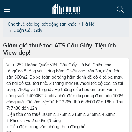
Cho thuê các loại bất động sản khác
Hà Nội
Quận Cầu Giấy
Giảm giá thuê tòa ATS Cầu Giấy, Tiện ích,
View đẹp!
Vị trí 252 Hoàng Quốc Việt, Cầu Giấy, Hà Nội Chiều cao
tầngCao 8 tầng và 1 tầng hầm. Chiều cao trần 3m, diện tích
sàn 360m2. Đỗ xe toàn bộ tầng hầm dành để đỗ ô tô, xe máy,
có bãi đỗ sau tòa nhà, 2 thang máy Huyndai tốc độ cao, có tải
trọng 750kg và 11 người. Hệ thống điều hòa âm trần Funiki
công suất 24000BTU. Máy phát điện dự phòng đảm bảo 100%
công suất Giờ làm việcTừ thứ 2 đến thứ 6: 8h00 đến 18h + Thứ
7: 7h30 đến 12h
Diện tích cho thuê 100m2, 175m2, 215m2, 345m2, 450m2
+ Phí dịch vụ 2 usd/m2/tháng
+ Tiền điện trong văn phòng theo đồng hồ