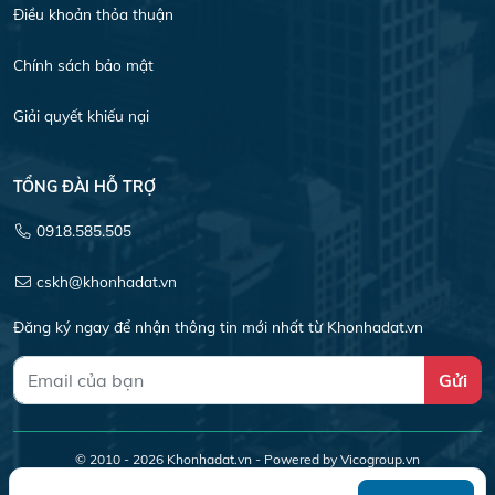
Điều khoản thỏa thuận
Chính sách bảo mật
Giải quyết khiếu nại
TỔNG ĐÀI HỖ TRỢ
0918.585.505
cskh@khonhadat.vn
Đăng ký ngay để nhận thông tin mới nhất từ Khonhadat.vn
Gửi
© 2010 - 2026
Khonhadat.vn
- Powered by Vicogroup.vn