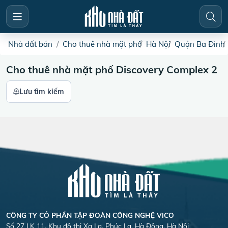
Nhà đất bán
Cho thuê nhà mặt phố
Hà Nội
Quận Ba Đình
Cho thuê nhà mặt phố Discovery Complex 2
Lưu tìm kiếm
CÔNG TY CỎ PHẦN TẬP ĐOÀN CÔNG NGHỆ VICO
Số 27 LK 11, Khu đô thị Xa La, Phúc La, Hà Đông, Hà Nội